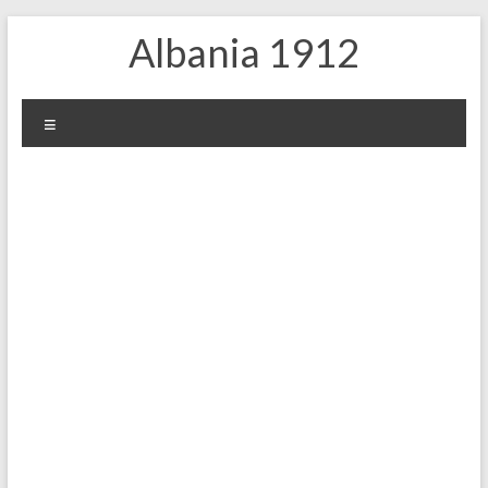
Zum
Albania 1912
Inhalt
springen
Menü