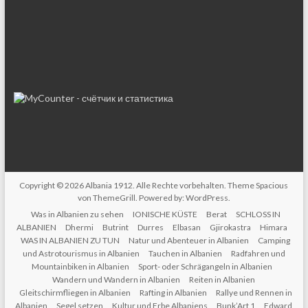
Copyright © 2026
Albania 1912
. Alle Rechte vorbehalten. Theme
Spacious
von ThemeGrill. Powered by:
WordPress
.
Was in Albanien zu sehen
IONISCHE KÜSTE
Berat
SCHLOSS IN
ALBANIEN
Dhermi
Butrint
Durres
Elbasan
Gjirokastra
Himara
WAS IN ALBANIEN ZU TUN
Natur und Abenteuer in Albanien
Camping
und Astrotourismus in Albanien
Tauchen in Albanien
Radfahren und
Mountainbiken in Albanien
Sport- oder Schrägangeln in Albanien
Wandern und Wandern in Albanien
Reiten in Albanien
Gleitschirmfliegen in Albanien
Rafting in Albanien
Rallye und Rennen in
Albanien
Segel setzen
Kultur und Erbe Albaniens
Bunk’Art 1
Edward