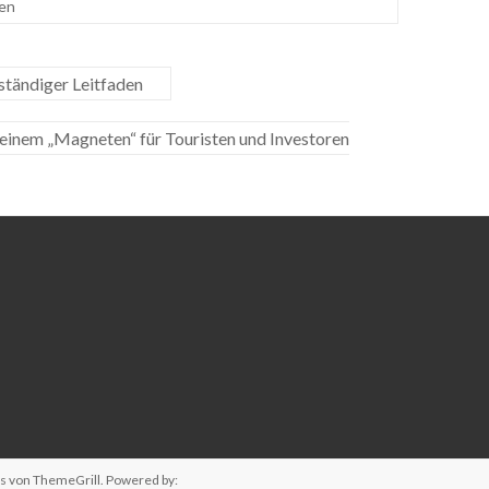
en
lständiger Leitfaden
u einem „Magneten“ für Touristen und Investoren
us
von ThemeGrill. Powered by: