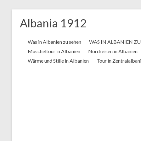
Zum
Inhalt
Albania 1912
springen
Was in Albanien zu sehen
WAS IN ALBANIEN Z
Muscheltour in Albanien
Nordreisen in Albanien
Wärme und Stille in Albanien
Tour in Zentralalban