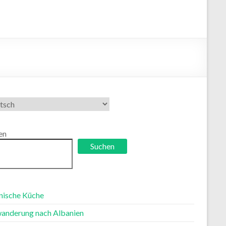
che
ählen
en
Suchen
nische Küche
anderung nach Albanien