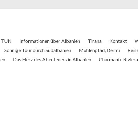
U TUN
Informationen über Albanien
Tirana
Kontakt
W
Sonnige Tour durch Südalbanien
Mühlenpfad, Dermi
Reis
ien
Das Herz des Abenteuers in Albanien
Charmante Riviera