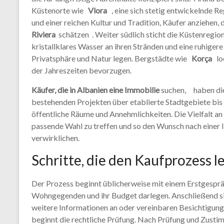
Küstenorte wie
Vlora
, eine sich stetig entwickelnde R
und einer reichen Kultur und Tradition, Käufer anziehen
Riviera
schätzen . Weiter südlich sticht die Küstenregi
kristallklares Wasser an ihren Stränden und eine ruhiger
Privatsphäre und Natur legen. Bergstädte wie
Korça
loc
der Jahreszeiten bevorzugen.
Käufer, die in Albanien eine Immobilie
suchen, haben die
bestehenden Projekten über etablierte Stadtgebiete bis
öffentliche Räume und Annehmlichkeiten. Die Vielfalt an
passende Wahl zu treffen und so den Wunsch nach einer 
verwirklichen.
Schritte, die den Kaufprozess l
Der Prozess beginnt üblicherweise mit einem Erstgespräc
Wohngegenden und ihr Budget darlegen. Anschließend si
weitere Informationen an oder vereinbaren Besichtigung
beginnt die rechtliche Prüfung. Nach Prüfung und Zust