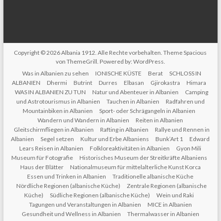
Copyright © 2026
Albania 1912
. Alle Rechte vorbehalten. Theme
Spacious
von ThemeGrill. Powered by:
WordPress
.
Was in Albanien zu sehen
IONISCHE KÜSTE
Berat
SCHLOSS IN
ALBANIEN
Dhermi
Butrint
Durres
Elbasan
Gjirokastra
Himara
WAS IN ALBANIEN ZU TUN
Natur und Abenteuer in Albanien
Camping
und Astrotourismus in Albanien
Tauchen in Albanien
Radfahren und
Mountainbiken in Albanien
Sport- oder Schrägangeln in Albanien
Wandern und Wandern in Albanien
Reiten in Albanien
Gleitschirmfliegen in Albanien
Rafting in Albanien
Rallye und Rennen in
Albanien
Segel setzen
Kultur und Erbe Albaniens
Bunk’Art 1
Edward
Lears Reisen in Albanien
Folkloreaktivitäten in Albanien
Gyon Mili
Museum für Fotografie
Historisches Museum der Streitkräfte Albaniens
Haus der Blätter
Nationalmuseum für mittelalterliche Kunst Korca
Essen und Trinken in Albanien
Traditionelle albanische Küche
Nördliche Regionen (albanische Küche)
Zentrale Regionen (albanische
Küche)
Südliche Regionen (albanische Küche)
Wein und Raki
Tagungen und Veranstaltungen in Albanien
MICE in Albanien
Gesundheit und Wellness in Albanien
Thermalwasser in Albanien