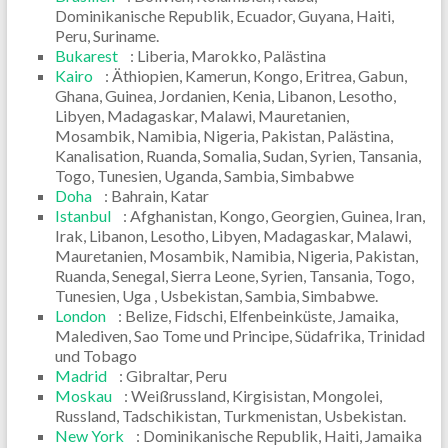
Dominikanische Republik, Ecuador, Guyana, Haiti,
Peru, Suriname.
Bukarest
: Liberia, Marokko, Palästina
Kairo
: Äthiopien, Kamerun, Kongo, Eritrea, Gabun,
Ghana, Guinea, Jordanien, Kenia, Libanon, Lesotho,
Libyen, Madagaskar, Malawi, Mauretanien,
Mosambik, Namibia, Nigeria, Pakistan, Palästina,
Kanalisation, Ruanda, Somalia, Sudan, Syrien, Tansania,
Togo, Tunesien, Uganda, Sambia, Simbabwe
Doha
: Bahrain, Katar
Istanbul
: Afghanistan, Kongo, Georgien, Guinea, Iran,
Irak, Libanon, Lesotho, Libyen, Madagaskar, Malawi,
Mauretanien, Mosambik, Namibia, Nigeria, Pakistan,
Ruanda, Senegal, Sierra Leone, Syrien, Tansania, Togo,
Tunesien, Uga , Usbekistan, Sambia, Simbabwe.
London
: Belize, Fidschi, Elfenbeinküste, Jamaika,
Malediven, Sao Tome und Principe, Südafrika, Trinidad
und Tobago
Madrid
: Gibraltar, Peru
Moskau
: Weißrussland, Kirgisistan, Mongolei,
Russland, Tadschikistan, Turkmenistan, Usbekistan.
New York
: Dominikanische Republik, Haiti, Jamaika