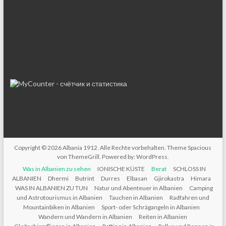
Copyright © 2026
Albania 1912
. Alle Rechte vorbehalten. Theme
Spacious
von ThemeGrill. Powered by:
WordPress
.
Was in Albanien zu sehen
IONISCHE KÜSTE
Berat
SCHLOSS IN
ALBANIEN
Dhermi
Butrint
Durres
Elbasan
Gjirokastra
Himara
WAS IN ALBANIEN ZU TUN
Natur und Abenteuer in Albanien
Camping
und Astrotourismus in Albanien
Tauchen in Albanien
Radfahren und
Mountainbiken in Albanien
Sport- oder Schrägangeln in Albanien
Wandern und Wandern in Albanien
Reiten in Albanien