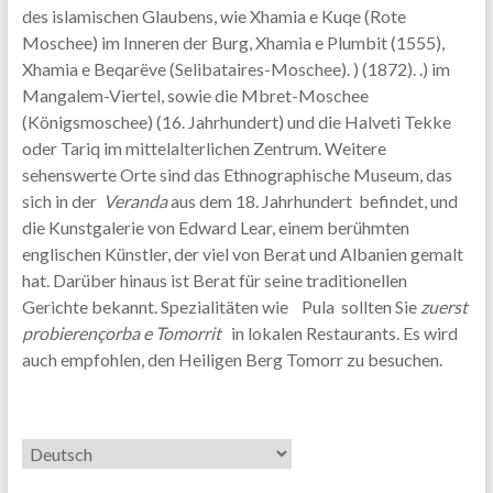
des islamischen Glaubens, wie Xhamia e Kuqe (Rote
Moschee) im Inneren der Burg, Xhamia e Plumbit (1555),
Xhamia e Beqarëve (Selibataires-Moschee). ) (1872). .) im
Mangalem-Viertel, sowie die Mbret-Moschee
(Königsmoschee) (16. Jahrhundert) und die Halveti Tekke
oder Tariq im mittelalterlichen Zentrum. Weitere
sehenswerte Orte sind das Ethnographische Museum, das
sich in der
Veranda
aus dem 18. Jahrhundert befindet, und
die Kunstgalerie von Edward Lear, einem berühmten
englischen Künstler, der viel von Berat und Albanien gemalt
hat. Darüber hinaus ist Berat für seine traditionellen
Gerichte bekannt. Spezialitäten wie Pula sollten Sie
zuerst
probieren
çorba e Tomorrit
in lokalen Restaurants. Es wird
auch empfohlen, den Heiligen Berg Tomorr zu besuchen.
Sprache
auswählen