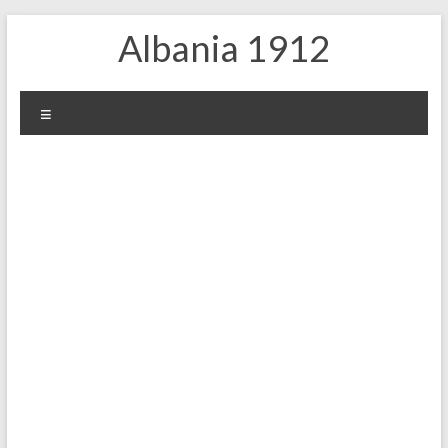
Zum
Albania 1912
Inhalt
springen
Menü