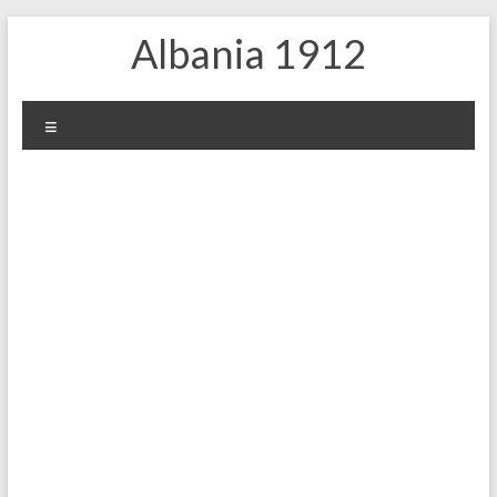
Zum
Albania 1912
Inhalt
springen
Menü