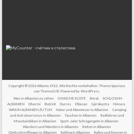
Copyright © 2026
Albania 1912
. Alle Rechte vorbehalten. Theme
Spacious
von ThemeGrill. Powered by:
WordPress
.
Was in Albanien zu sehen
IONISCHE KÜSTE
Berat
SCHLOSS IN
ALBANIEN
Dhermi
Butrint
Durres
Elbasan
Gjirokastra
Himara
WAS IN ALBANIEN ZU TUN
Natur und Abenteuer in Albanien
Camping
und Astrotourismus in Albanien
Tauchen in Albanien
Radfahren und
Mountainbiken in Albanien
Sport- oder Schrägangeln in Albanien
Wandern und Wandern in Albanien
Reiten in Albanien
Gleitschirmfliegen in Albanien
Rafting in Albanien
Rallye und Rennen in