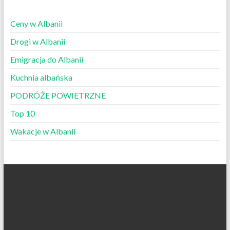
Ceny w Albanii
Drogi w Albanii
Emigracja do Albanii
Kuchnia albańska
PODRÓŻE POWIETRZNE
Top 10
Wakacje w Albanii