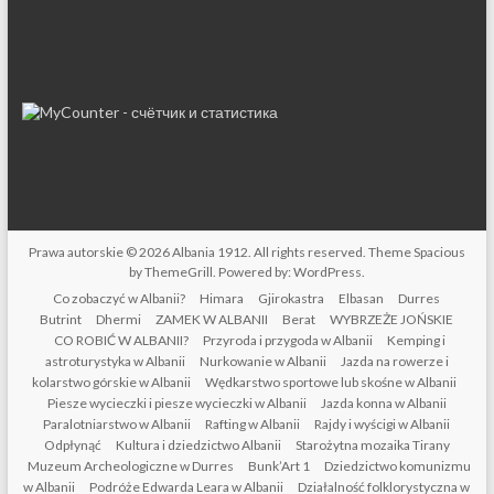
Prawa autorskie © 2026
Albania 1912
. All rights reserved. Theme
Spacious
by ThemeGrill. Powered by:
WordPress
.
Co zobaczyć w Albanii?
Himara
Gjirokastra
Elbasan
Durres
Butrint
Dhermi
ZAMEK W ALBANII
Berat
WYBRZEŻE JOŃSKIE
CO ROBIĆ W ALBANII?
Przyroda i przygoda w Albanii
Kemping i
astroturystyka w Albanii
Nurkowanie w Albanii
Jazda na rowerze i
kolarstwo górskie w Albanii
Wędkarstwo sportowe lub skośne w Albanii
Piesze wycieczki i piesze wycieczki w Albanii
Jazda konna w Albanii
Paralotniarstwo w Albanii
Rafting w Albanii
Rajdy i wyścigi w Albanii
Odpłynąć
Kultura i dziedzictwo Albanii
Starożytna mozaika Tirany
Muzeum Archeologiczne w Durres
Bunk’Art 1
Dziedzictwo komunizmu
w Albanii
Podróże Edwarda Leara w Albanii
Działalność folklorystyczna w