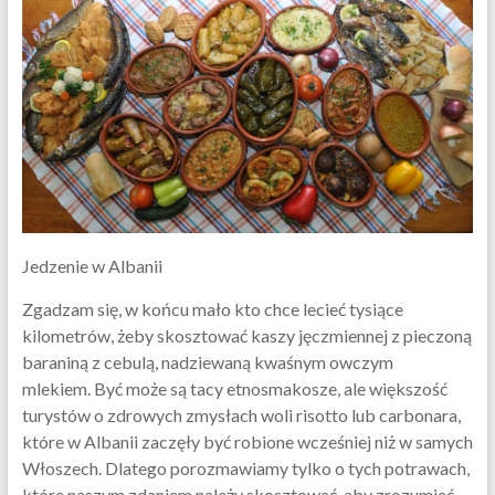
Jedzenie w Albanii
Zgadzam się, w końcu mało kto chce lecieć tysiące
kilometrów, żeby skosztować kaszy jęczmiennej z pieczoną
baraniną z cebulą, nadziewaną kwaśnym owczym
mlekiem. Być może są tacy etnosmakosze, ale większość
turystów o zdrowych zmysłach woli risotto lub carbonara,
które w Albanii zaczęły być robione wcześniej niż w samych
Włoszech. Dlatego porozmawiamy tylko o tych potrawach,
które naszym zdaniem należy skosztować, aby zrozumieć