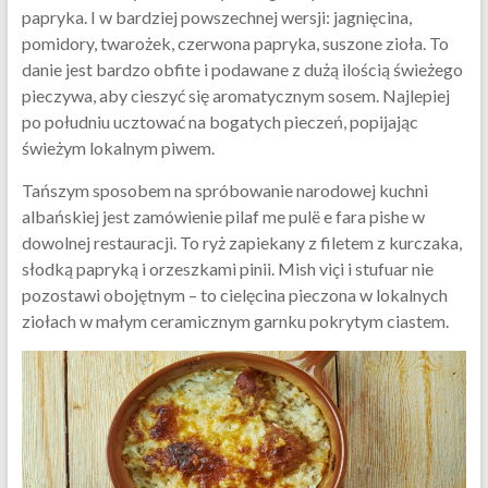
papryka. I w bardziej powszechnej wersji: jagnięcina,
pomidory, twarożek, czerwona papryka, suszone zioła. To
danie jest bardzo obfite i podawane z dużą ilością świeżego
pieczywa, aby cieszyć się aromatycznym sosem. Najlepiej
po południu ucztować na bogatych pieczeń, popijając
świeżym lokalnym piwem.
Tańszym sposobem na spróbowanie narodowej kuchni
albańskiej jest zamówienie pilaf me pulë e fara pishe w
dowolnej restauracji. To ryż zapiekany z filetem z kurczaka,
słodką papryką i orzeszkami pinii. Mish viçi i stufuar nie
pozostawi obojętnym – to cielęcina pieczona w lokalnych
ziołach w małym ceramicznym garnku pokrytym ciastem.