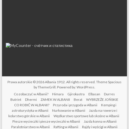
Prawa autorskie © 2026
Albania 1912
. All rights reserved. Theme
Spacious
by ThemeGrill. Powered by:
WordPress
.
Co zobaczyć w Albanii?
Himara
Gjirokastra
Elbasan
Durres
Butrint
Dhermi
ZAMEK W ALBANII
Berat
WYBRZEŻE JOŃSKIE
CO ROBIĆ W ALBANII?
Przyroda i przygoda w Albanii
Kemping i
astroturystyka w Albanii
Nurkowanie w Albanii
Jazda na rowerze i
kolarstwo górskie w Albanii
Wędkarstwo sportowe lub skośne w Albanii
Piesze wycieczki i piesze wycieczki w Albanii
Jazda konna w Albanii
Paralotniarstwo w Albanii
Rafting w Albanii
Rajdy i wyścigi w Albanii