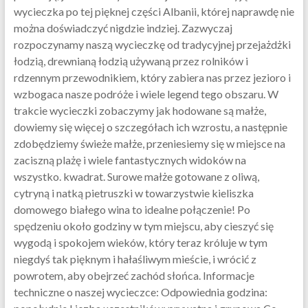
wycieczka po tej pięknej części Albanii, której naprawdę nie
można doświadczyć nigdzie indziej. Zazwyczaj
rozpoczynamy naszą wycieczkę od tradycyjnej przejażdżki
łodzią, drewnianą łodzią używaną przez rolników i
rdzennym przewodnikiem, który zabiera nas przez jezioro i
wzbogaca nasze podróże i wiele legend tego obszaru. W
trakcie wycieczki zobaczymy jak hodowane są małże,
dowiemy się więcej o szczegółach ich wzrostu, a następnie
zdobędziemy świeże małże, przeniesiemy się w miejsce na
zaciszną plażę i wiele fantastycznych widoków na
wszystko. kwadrat. Surowe małże gotowane z oliwą,
cytryną i natką pietruszki w towarzystwie kieliszka
domowego białego wina to idealne połączenie! Po
spędzeniu około godziny w tym miejscu, aby cieszyć się
wygodą i spokojem wieków, który teraz króluje w tym
niegdyś tak pięknym i hałaśliwym mieście, i wrócić z
powrotem, aby obejrzeć zachód słońca. Informacje
techniczne o naszej wycieczce: Odpowiednia godzina: