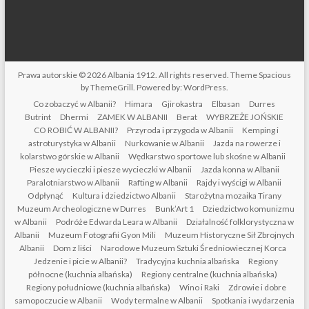
Prawa autorskie © 2026
Albania 1912
. All rights reserved. Theme
Spacious
by ThemeGrill. Powered by:
WordPress
.
Co zobaczyć w Albanii?
Himara
Gjirokastra
Elbasan
Durres
Butrint
Dhermi
ZAMEK W ALBANII
Berat
WYBRZEŻE JOŃSKIE
CO ROBIĆ W ALBANII?
Przyroda i przygoda w Albanii
Kemping i
astroturystyka w Albanii
Nurkowanie w Albanii
Jazda na rowerze i
kolarstwo górskie w Albanii
Wędkarstwo sportowe lub skośne w Albanii
Piesze wycieczki i piesze wycieczki w Albanii
Jazda konna w Albanii
Paralotniarstwo w Albanii
Rafting w Albanii
Rajdy i wyścigi w Albanii
Odpłynąć
Kultura i dziedzictwo Albanii
Starożytna mozaika Tirany
Muzeum Archeologiczne w Durres
Bunk’Art 1
Dziedzictwo komunizmu
w Albanii
Podróże Edwarda Leara w Albanii
Działalność folklorystyczna w
Albanii
Muzeum Fotografii Gyon Mili
Muzeum Historyczne Sił Zbrojnych
Albanii
Dom z liści
Narodowe Muzeum Sztuki Średniowiecznej Korca
Jedzenie i picie w Albanii?
Tradycyjna kuchnia albańska
Regiony
północne (kuchnia albańska)
Regiony centralne (kuchnia albańska)
Regiony południowe (kuchnia albańska)
Wino i Raki
Zdrowie i dobre
samopoczucie w Albanii
Wody termalne w Albanii
Spotkania i wydarzenia