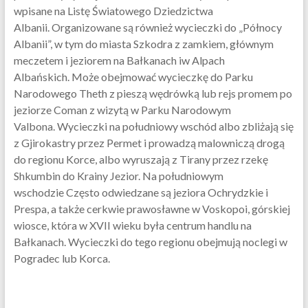
wpisane na Listę Światowego Dziedzictwa
Albanii. Organizowane są również wycieczki do „Północy
Albanii”, w tym do miasta Szkodra z zamkiem, głównym
meczetem i jeziorem na Bałkanach iw Alpach
Albańskich. Może obejmować wycieczkę do Parku
Narodowego Theth z pieszą wędrówką lub rejs promem po
jeziorze Coman z wizytą w Parku Narodowym
Valbona. Wycieczki na południowy wschód albo zbliżają się
z Gjirokastry przez Permet i prowadzą malowniczą drogą
do regionu Korce, albo wyruszają z Tirany przez rzekę
Shkumbin do Krainy Jezior. Na południowym
wschodzie Często odwiedzane są jeziora Ochrydzkie i
Prespa, a także cerkwie prawosławne w Voskopoi, górskiej
wiosce, która w XVII wieku była centrum handlu na
Bałkanach. Wycieczki do tego regionu obejmują noclegi w
Pogradec lub Korca.