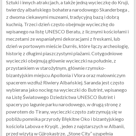
Sztuki i innych atrakcjach, a także jedną wycieczkę do Kruji,
twierdzy albańskiego bohatera narodowego Skanderbega ,
z dwoma ciekawymi muzeami, tradycyjną bazą i dobrą
kuchnią. Trzeci dzień często obejmuje wycieczkę do
wpisanego na listę UNESCO Beratu, z licznymi kościołami i
meczetami ze wspaniałymi dekoracjami z freskami, lub
dzień w portowym mieście Durrës, które łączy archeologię,
historię z długimi piaszczystymi plażami. Cotygodniowe
wycieczki obejmują głównie wycieczki na południe, z
przystankiem w starożytnym, głównie rzymsko-
bizantyjskim miejscu Apollonia i Vlora oraz malowniczym
spacerem wzdłuż Riwiery Albańskiej. Saranda jest często
wybierana jako nocleg na wycieczki do Butrint, wpisanego
na Listę Światowego Dziedzictwa UNESCO Butrint i
spacery po lagunie parku narodowego, w drugą stronę z
powrotem do Tirany, wycieczki często zatrzymują się w
pobliżu pomnika przyrody Błękitne Oko i bizantyjskiego
kościoła Labova e Kryqit. , jeden z najstarszych w Albanii,
przed wizytą w Gjirokastrze. „Stone City” uzupełnia