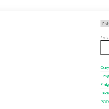
Wybi
języ
Szuk
Ceny
Drog
Emig
Kuch
POD