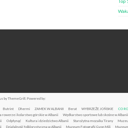
Top 
Waka
us
by ThemeGrill. Powered by:
Butrint
Dhermi
ZAMEK W ALBANII
Berat
WYBRZEŻE JOŃSKIE
CO RO
a rowerze i kolarstwo górskie w Albanii
Wędkarstwo sportowe lub skośne w Albanii
ii
Odpłynąć
Kultura i dziedzictwo Albanii
Starożytna mozaika Tirany
Muzeu
i
Działalność folklorystyczna w Albanii
Muzeum Fotografii Gyon Mili
Muzeum 