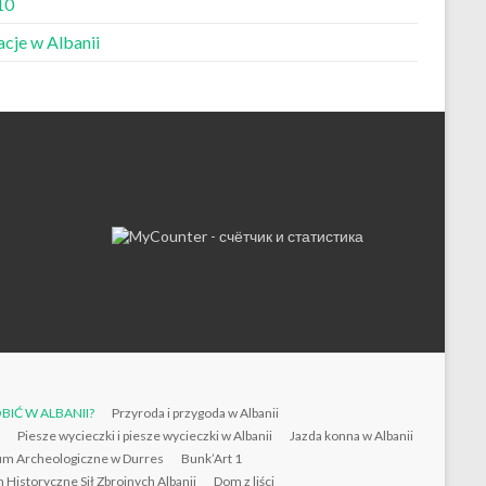
10
cje w Albanii
BIĆ W ALBANII?
Przyroda i przygoda w Albanii
Piesze wycieczki i piesze wycieczki w Albanii
Jazda konna w Albanii
m Archeologiczne w Durres
Bunk’Art 1
Historyczne Sił Zbrojnych Albanii
Dom z liści