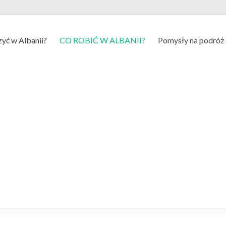
yć w Albanii?
CO ROBIĆ W ALBANII?
Pomysły na podróż 