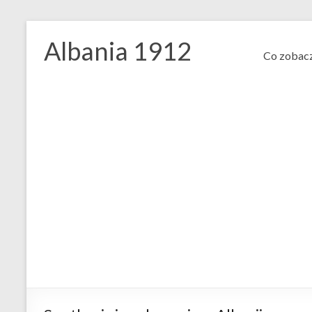
Skip
to
Albania 1912
content
Co zobacz