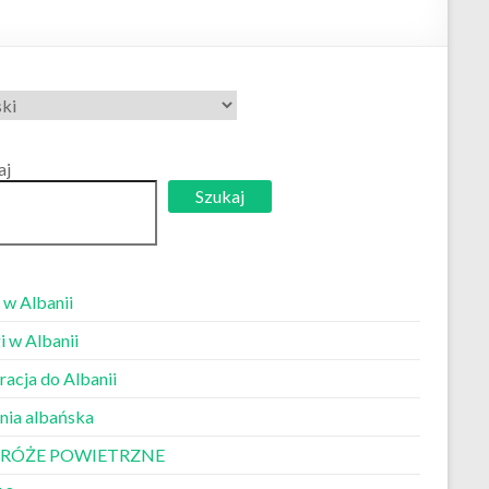
erz
k
aj
Szukaj
 w Albanii
i w Albanii
racja do Albanii
nia albańska
RÓŻE POWIETRZNE