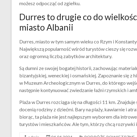
możesz odpocząć od zgiełku.
Durres to drugie co do wielkośc
miasto Albanii
Durres, miasto w tym samym wieku co Rzym i Konstanty
Największą popularność wśród turystów cieszy się rozwini
oraz ogromną liczbą zabytków architektury.
Są dumni ze swojej bogatej historii, zachowując material
bizantyjskiej, weneckiej i osmańskiej. Zapoznanie się z
w Muzeum Archeologicznym w Durres, do którego wejście
następnie kontynuować zwiedzanie łaźni rzymskich i am
Plaża w Durres rozciąga się na długości 11 km. Znajduje s
docenią rodziny z dziećmi. Bary na plaży, kawiarnie i at
biorąc, ta plaża nie jest najlepszym wyborem dla introw
turystów i mieszkańców. Ale tym, którzy chcą rozrywki i 