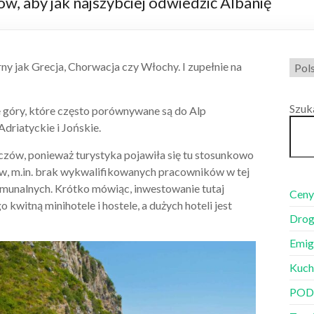
, aby jak najszybciej odwiedzić Albanię
Wybi
rny jak Grecja, Chorwacja czy Włochy. I zupełnie na
języ
Szuk
e góry, które często porównywane są do Alp
Adriatyckie i Jońskie.
czów, ponieważ turystyka pojawiła się tu stosunkowo
ów, m.in. brak wykwalifikowanych pracowników w tej
komunalnych. Krótko mówiąc, inwestowanie tutaj
Ceny
kwitną minihotele i hostele, a dużych hoteli jest
Drog
Emig
Kuch
POD