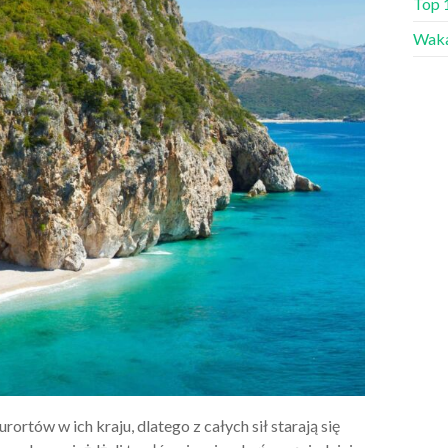
Top 
Waka
rtów w ich kraju, dlatego z całych sił starają się