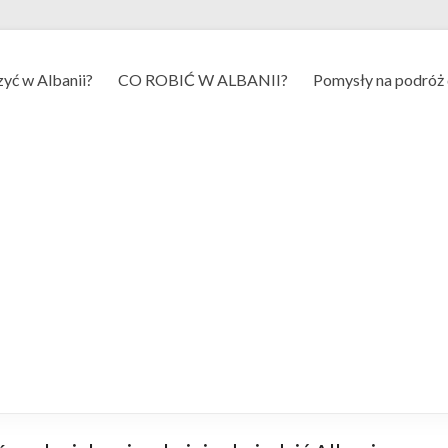
yć w Albanii?
CO ROBIĆ W ALBANII?
Pomysły na podróż 