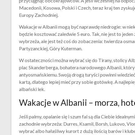
przyciągnąć obcokrajowców. A jeśli wcześniej na odpocz
Macedonii, Kosowa, Polski i Czech, teraz kraj ten zys
Europy Zachodniej.
Wakacje w Albanii mogą być naprawdę niedrogie: w niekt
będzie kosztować zaledwie 5 euro. Tak, nie jest to jed
wybrzeża, ale jest też coś do zobaczenia: twierdza os
Partyzanckiej, Góry Kuterman.
W ostateczności można wybrać się do Tirany, stolicy Alb
plac Skanderberga, bohatera narodowego Albanii, któr
antyosmańskiemu. Swoją drogą turyści powinni wiedzieć,
kartą, dlatego lepiej mieć przy sobie gotówkę. A najlepie
albański lek.
Wakacje w Albanii – morza, hote
Jeśli palmy, opalanie się i szum fal są dla Ciebie ideal
zachodnie wybrzeża: Durres, Ksamil, Borsh, Lukovo, Vlor
wybrać albo hałaśliwy kurort z dużą ilością barów i kl