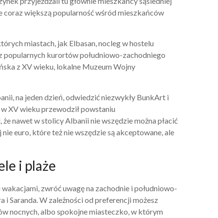
ynek przyjeżdżali tu głównie mieszkańcy sąsiedniej
kuje coraz większą popularność wśród mieszkańców
órych miastach, jak Elbasan, nocleg w hostelu
en z popularnych kurortów południowo-zachodniego
mańska z XV wieku, lokalne Muzeum Wojny
anii, na jeden dzień, odwiedzić niezwykły BunkArt i
y w XV wieku przewodził powstaniu
 że nawet w stolicy Albanii nie wszędzie można płacić
j nie euro, które też nie wszędzie są akceptowane, ale
le i plaże
nymi wakacjami, zwróć uwagę na zachodnie i południowo-
a i Saranda. W zależności od preferencji możesz
ubów nocnych, albo spokojne miasteczko, w którym