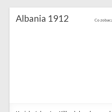
Skip
to
Albania 1912
content
Co zobacz