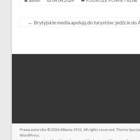
admin
04.04.2024
PODRÓŻE POWIETRZNE
←
Brytyjskie media apelują do turystów: jedźcie do 
Prawa autorskie © 2026
Albania 1912
. All rights reserved. Theme
Spacio
WordPress
.