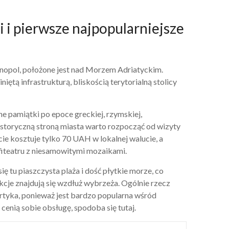
i i pierwsze najpopularniejsze
nopol, położone jest nad Morzem Adriatyckim.
ętą infrastrukturą, bliskością terytorialną stolicy
ne pamiątki po epoce greckiej, rzymskiej,
 historyczną stroną miasta warto rozpocząć od wizyty
 kosztuje tylko 70 UAH w lokalnej walucie, a
fiteatru z niesamowitymi mozaikami.
ię tu piaszczysta plaża i dość płytkie morze, co
rakcje znajdują się wzdłuż wybrzeża. Ogólnie rzecz
ertyka, ponieważ jest bardzo popularna wśród
cenią sobie obsługę, spodoba się tutaj.