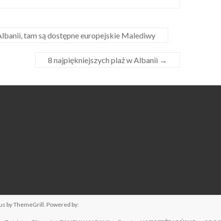
Albanii, tam są dostępne europejskie Malediwy
8 najpiękniejszych plaż w Albanii
→
us
by ThemeGrill. Powered by: