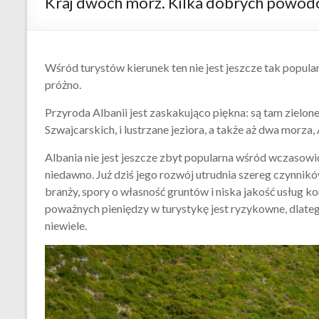
Kraj dwóch mórz. Kilka dobrych powodów
Wśród turystów kierunek ten nie jest jeszcze tak popula
próżno.
Przyroda Albanii jest zaskakująco piękna: są tam zielon
Szwajcarskich, i lustrzane jeziora, a także aż dwa morza, 
Albania nie jest jeszcze zbyt popularna wśród wczasowi
niedawno. Już dziś jego rozwój utrudnia szereg czynnik
branży, spory o własność gruntów i niska jakość usług 
poważnych pieniędzy w turystykę jest ryzykowne, dlatego 
niewiele.