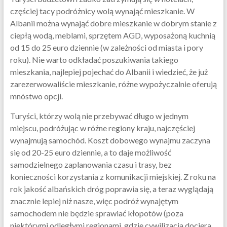
częściej tacy podróżnicy wolą wynająć mieszkanie. W
Albanii można wynająć dobre mieszkanie w dobrym stanie z
ciepłą wodą, meblami, sprzętem AGD, wyposażoną kuchnią
od 15 do 25 euro dziennie (w zależności od miasta i pory
roku). Nie warto odkładać poszukiwania takiego
mieszkania, najlepiej pojechać do Albanii i wiedzieć, że już
zarezerwowaliście mieszkanie, różne wypożyczalnie oferują
mnóstwo opcji.
Turyści, którzy wolą nie przebywać długo w jednym
miejscu, podróżując w różne regiony kraju, najczęściej
wynajmują samochód. Koszt dobowego wynajmu zaczyna
się od 20-25 euro dziennie, a to daje możliwość
samodzielnego zaplanowania czasu i trasy, bez
konieczności korzystania z komunikacji miejskiej. Z roku na
rok jakość albańskich dróg poprawia się, a teraz wyglądają
znacznie lepiej niż nasze, więc podróż wynajętym
samochodem nie będzie sprawiać kłopotów (poza
niektórymi odległymi regionami, gdzie cywilizacja dociera