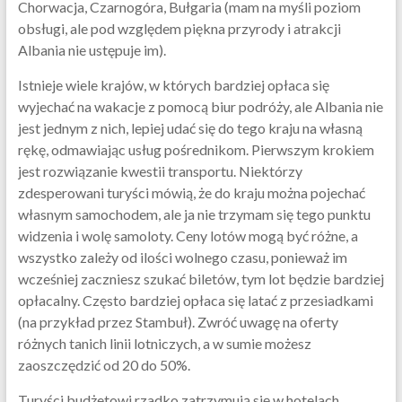
Chorwacja, Czarnogóra, Bułgaria (mam na myśli poziom
obsługi, ale pod względem piękna przyrody i atrakcji
Albania nie ustępuje im).
Istnieje wiele krajów, w których bardziej opłaca się
wyjechać na wakacje z pomocą biur podróży, ale Albania nie
jest jednym z nich, lepiej udać się do tego kraju na własną
rękę, odmawiając usług pośrednikom. Pierwszym krokiem
jest rozwiązanie kwestii transportu. Niektórzy
zdesperowani turyści mówią, że do kraju można pojechać
własnym samochodem, ale ja nie trzymam się tego punktu
widzenia i wolę samoloty. Ceny lotów mogą być różne, a
wszystko zależy od ilości wolnego czasu, ponieważ im
wcześniej zaczniesz szukać biletów, tym lot będzie bardziej
opłacalny. Często bardziej opłaca się latać z przesiadkami
(na przykład przez Stambuł). Zwróć uwagę na oferty
różnych tanich linii lotniczych, a w sumie możesz
zaoszczędzić od 20 do 50%.
Turyści budżetowi rzadko zatrzymują się w hotelach,