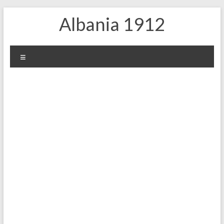
Skip
Albania 1912
to
content
Menu