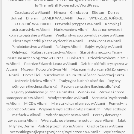
by ThemeGrill. Powered by:
WordPress
.
Co zobaczyć w Albanii?
Himara
Gjirokastra
Elbasan
Durres
Butrint
Dhermi
ZAMEK W ALBANII
Berat
WYBRZEŻE JOŃSKIE
CO ROBIĆ W ALBANII?
Przyroda i przygoda w Albanii
Kemping i
astroturystyka w Albanii
Nurkowanie w Albanii
Jazda na rowerze i
kolarstwo górskie w Albanii
Wędkarstwo sportowe lub skośne w Albanii
Piesze wycieczki i piesze wycieczki w Albanii
Jazda konna w Albanii
Paralotniarstwo w Albanii
Rafting w Albanii
Rajdy i wyścigi w Albanii
Odpłynąć
Kultura i dziedzictwo Albanii
Starożytna mozaika Tirany
Muzeum Archeologiczne w Durres
Bunk’Art 1
Dziedzictwo komunizmu
w Albanii
Podróże Edwarda Leara w Albanii
Działalność folklorystyczna w
Albanii
Muzeum Fotografii Gyon Mili
Muzeum Historyczne Sił Zbrojnych
Albanii
Dom z liści
Narodowe Muzeum Sztuki Średniowiecznej Korca
Jedzenie i picie w Albanii?
Tradycyjna kuchnia albańska
Regiony
północne (kuchnia albańska)
Regiony centralne (kuchnia albańska)
Regiony południowe (kuchnia albańska)
Wino i Raki
Zdrowie i dobre
samopoczucie w Albanii
Wody termalne w Albanii
Spotkania i wydarzenia
w Albanii
MICE w Albanii
Miejsca kultu religijnego w Albanii
Pomysły na
podróż do Albanii
Wspaniała wycieczka do Alp albańskich
Wycieczka po
małżach w Albanii
Podróże na północ w Albanii
Porady dotyczące
zwiedzania Albanii
Wycieczka po słonecznej południowej Albanii
Szlak
Młyński, Dermi
Podróż przez historię Albanii
Ciepło i Cisza w Albanii
Wszystkiego najlepszego w jednej wycieczce do Albanii?
Wycieczka po