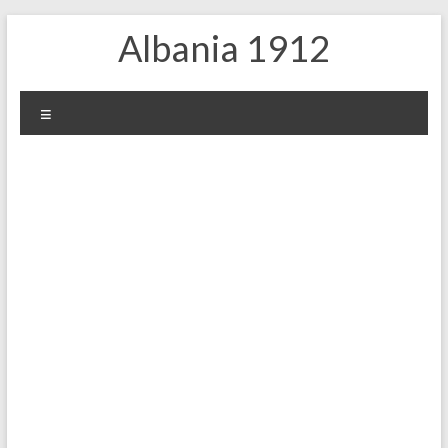
Skip
Albania 1912
to
content
Menu