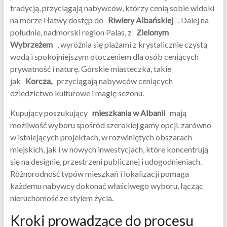
tradycją, przyciągają nabywców, którzy cenią sobie widoki
na morze i łatwy dostęp do
Riwiery Albańskiej
. Dalej na
południe, nadmorski region Palas, z
Zielonym
Wybrzeżem
, wyróżnia się plażami z krystalicznie czystą
wodą i spokojniejszym otoczeniem dla osób ceniących
prywatność i naturę. Górskie miasteczka, takie
jak
Korcza,
przyciągają nabywców ceniących
dziedzictwo kulturowe i magię sezonu.
Kupujący poszukujący
mieszkania w Albanii
mają
możliwość wyboru spośród szerokiej gamy opcji, zarówno
w istniejących projektach, w rozwiniętych obszarach
miejskich, jak i w nowych inwestycjach, które koncentrują
się na designie, przestrzeni publicznej i udogodnieniach.
Różnorodność typów mieszkań i lokalizacji pomaga
każdemu nabywcy dokonać właściwego wyboru, łącząc
nieruchomość ze stylem życia.
Kroki prowadzące do procesu