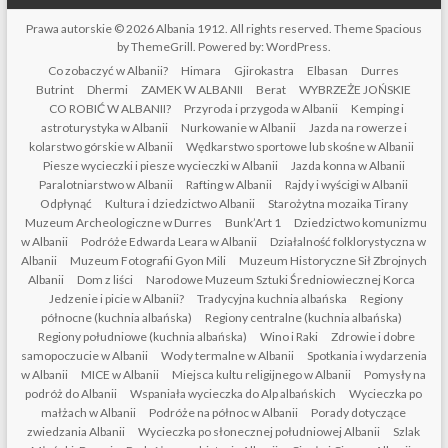
Prawa autorskie © 2026
Albania 1912
. All rights reserved. Theme
Spacious
by ThemeGrill. Powered by:
WordPress
.
Co zobaczyć w Albanii?
Himara
Gjirokastra
Elbasan
Durres
Butrint
Dhermi
ZAMEK W ALBANII
Berat
WYBRZEŻE JOŃSKIE
CO ROBIĆ W ALBANII?
Przyroda i przygoda w Albanii
Kemping i
astroturystyka w Albanii
Nurkowanie w Albanii
Jazda na rowerze i
kolarstwo górskie w Albanii
Wędkarstwo sportowe lub skośne w Albanii
Piesze wycieczki i piesze wycieczki w Albanii
Jazda konna w Albanii
Paralotniarstwo w Albanii
Rafting w Albanii
Rajdy i wyścigi w Albanii
Odpłynąć
Kultura i dziedzictwo Albanii
Starożytna mozaika Tirany
Muzeum Archeologiczne w Durres
Bunk’Art 1
Dziedzictwo komunizmu
w Albanii
Podróże Edwarda Leara w Albanii
Działalność folklorystyczna w
Albanii
Muzeum Fotografii Gyon Mili
Muzeum Historyczne Sił Zbrojnych
Albanii
Dom z liści
Narodowe Muzeum Sztuki Średniowiecznej Korca
Jedzenie i picie w Albanii?
Tradycyjna kuchnia albańska
Regiony
północne (kuchnia albańska)
Regiony centralne (kuchnia albańska)
Regiony południowe (kuchnia albańska)
Wino i Raki
Zdrowie i dobre
samopoczucie w Albanii
Wody termalne w Albanii
Spotkania i wydarzenia
w Albanii
MICE w Albanii
Miejsca kultu religijnego w Albanii
Pomysły na
podróż do Albanii
Wspaniała wycieczka do Alp albańskich
Wycieczka po
małżach w Albanii
Podróże na północ w Albanii
Porady dotyczące
zwiedzania Albanii
Wycieczka po słonecznej południowej Albanii
Szlak