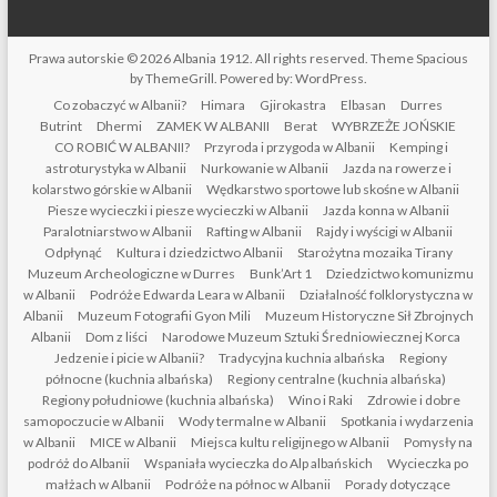
Prawa autorskie © 2026
Albania 1912
. All rights reserved. Theme
Spacious
by ThemeGrill. Powered by:
WordPress
.
Co zobaczyć w Albanii?
Himara
Gjirokastra
Elbasan
Durres
Butrint
Dhermi
ZAMEK W ALBANII
Berat
WYBRZEŻE JOŃSKIE
CO ROBIĆ W ALBANII?
Przyroda i przygoda w Albanii
Kemping i
astroturystyka w Albanii
Nurkowanie w Albanii
Jazda na rowerze i
kolarstwo górskie w Albanii
Wędkarstwo sportowe lub skośne w Albanii
Piesze wycieczki i piesze wycieczki w Albanii
Jazda konna w Albanii
Paralotniarstwo w Albanii
Rafting w Albanii
Rajdy i wyścigi w Albanii
Odpłynąć
Kultura i dziedzictwo Albanii
Starożytna mozaika Tirany
Muzeum Archeologiczne w Durres
Bunk’Art 1
Dziedzictwo komunizmu
w Albanii
Podróże Edwarda Leara w Albanii
Działalność folklorystyczna w
Albanii
Muzeum Fotografii Gyon Mili
Muzeum Historyczne Sił Zbrojnych
Albanii
Dom z liści
Narodowe Muzeum Sztuki Średniowiecznej Korca
Jedzenie i picie w Albanii?
Tradycyjna kuchnia albańska
Regiony
północne (kuchnia albańska)
Regiony centralne (kuchnia albańska)
Regiony południowe (kuchnia albańska)
Wino i Raki
Zdrowie i dobre
samopoczucie w Albanii
Wody termalne w Albanii
Spotkania i wydarzenia
w Albanii
MICE w Albanii
Miejsca kultu religijnego w Albanii
Pomysły na
podróż do Albanii
Wspaniała wycieczka do Alp albańskich
Wycieczka po
małżach w Albanii
Podróże na północ w Albanii
Porady dotyczące