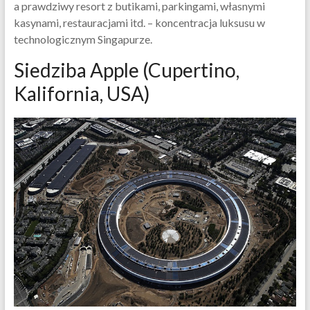
a prawdziwy resort z butikami, parkingami, własnymi
kasynami, restauracjami itd. – koncentracja luksusu w
technologicznym Singapurze.
Siedziba Apple (Cupertino,
Kalifornia, USA)