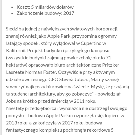
Koszt: 5 miliardów dolarów
Zakończenie budowy: 2017
Siedziba jednej z największych światowych korporacji,
znanej również jako Apple Park, przypomina ogromny
latający spodek, który wylądował w Cupertino w
Kalifornii. Projekt budynku i przyległego kampusu
(wszystkie budynki zajmują powierzchnię około 71
hektarów) opracowało biuro architektoniczne Pritzker
Laureate Norman Foster. Oczywiście przy aktywnym
udziale ówczesnego CEO Steve’a Jobsa. „Mamy szansę
stworzyć najlepszy biurowiec na świecie. Myślę, że przyjadą
tu studenci architektury, aby go zobaczyć” – powiedział
Jobs na krótko przed śmiercią w 2011 roku.
Niestety przedsiębiorca i wynalazca nie dostrzegł swojego
pomysłu – budowa Apple Parku rozpoczęła się dopiero w
2013 roku, a zakończyła w 2017 roku, budowa
fantastycznego kompleksu pochłonęła rekordowe 5