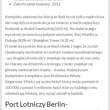
Zakończenie budowy: 2012
Kompleks wieżowców Abraj al-Bait to nie tylko najdroższa,
ale i najcięższa konstrukcja na świecie, a także najwyższy
budynek w Arabii Saudyjskiej (601 m). Na świecie jego
wysokość przewyższa jedynie wieżowiec Burj Khalifa w
Dubaju (828 m) i Shanghai Tower (632 m).
Przede wszystkim Abraj al-Bayt słynie z tego, że został
zbudowany dosłownie w centrum świata muzułmańskiego
– po drugiej stronie ulicy znajduje się wejście do meczetu
Al-Haram, na dziedzińcu którego z kolei znajduje się
główny sanktuarium islamu – Kaaba. Najwyższym
budynkiem kompleksu jest Królewska Wieża
Zegarowa. Mieści się w nim hotel, który może pomieścić
100 000 z ponad 5 milionów ludzi, którzy każdego roku
odwiedzają Mekkę, aby wziąć udział w hadżdż.
Port Lotniczy Berlin-