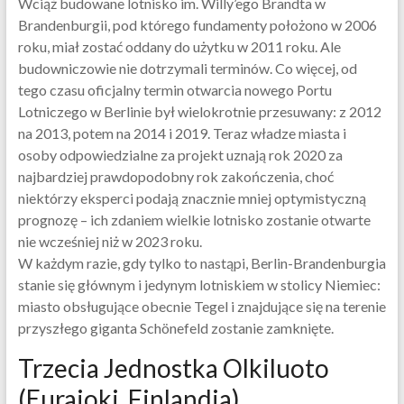
Wciąż budowane lotnisko im. Willy’ego Brandta w
Brandenburgii, pod którego fundamenty położono w 2006
roku, miał zostać oddany do użytku w 2011 roku. Ale
budowniczowie nie dotrzymali terminów. Co więcej, od
tego czasu oficjalny termin otwarcia nowego Portu
Lotniczego w Berlinie był wielokrotnie przesuwany: z 2012
na 2013, potem na 2014 i 2019. Teraz władze miasta i
osoby odpowiedzialne za projekt uznają rok 2020 za
najbardziej prawdopodobny rok zakończenia, choć
niektórzy eksperci podają znacznie mniej optymistyczną
prognozę – ich zdaniem wielkie lotnisko zostanie otwarte
nie wcześniej niż w 2023 roku.
W każdym razie, gdy tylko to nastąpi, Berlin-Brandenburgia
stanie się głównym i jedynym lotniskiem w stolicy Niemiec:
miasto obsługujące obecnie Tegel i znajdujące się na terenie
przyszłego giganta Schönefeld zostanie zamknięte.
Trzecia Jednostka Olkiluoto
(Eurajoki, Finlandia)