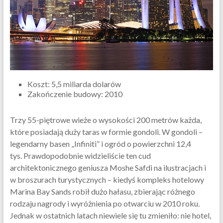
Koszt: 5,5 miliarda dolarów
Zakończenie budowy: 2010
Trzy 55-piętrowe wieże o wysokości 200 metrów każda,
które posiadają duży taras w formie gondoli. W gondoli –
legendarny basen „Infiniti” i ogród o powierzchni 12,4
tys. Prawdopodobnie widzieliście ten cud
architektonicznego geniusza Moshe Safdi na ilustracjach i
w broszurach turystycznych – kiedyś kompleks hotelowy
Marina Bay Sands robił dużo hałasu, zbierając różnego
rodzaju nagrody i wyróżnienia po otwarciu w 2010 roku.
Jednak w ostatnich latach niewiele się tu zmieniło: nie hotel,