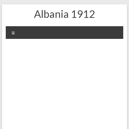
Skip
Albania 1912
to
content
Menu