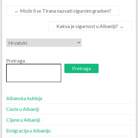
←
Može li se Tirana nazvati sigurnim gradom?
Kakva je sigurnost u Albaniji?
→
Odaberite
jezik
Pretraga
Pretraga
Albanska kuhinja
Ceste u Albaniji
Cijene u Albaniji
Emigracija u Albaniju