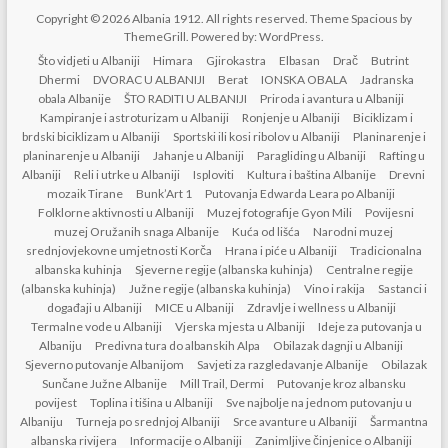
Copyright © 2026
Albania 1912
. All rights reserved. Theme
Spacious
by
ThemeGrill. Powered by:
WordPress
.
Što vidjeti u Albaniji
Himara
Gjirokastra
Elbasan
Drač
Butrint
Dhermi
DVORAC U ALBANIJI
Berat
IONSKA OBALA
Jadranska
obala Albanije
ŠTO RADITI U ALBANIJI
Priroda i avantura u Albaniji
Kampiranje i astroturizam u Albaniji
Ronjenje u Albaniji
Biciklizam i
brdski biciklizam u Albaniji
Sportski ili kosi ribolov u Albaniji
Planinarenje i
planinarenje u Albaniji
Jahanje u Albaniji
Paragliding u Albaniji
Rafting u
Albaniji
Reli i utrke u Albaniji
Isploviti
Kultura i baština Albanije
Drevni
mozaik Tirane
Bunk’Art 1
Putovanja Edwarda Leara po Albaniji
Folklorne aktivnosti u Albaniji
Muzej fotografije Gyon Mili
Povijesni
muzej Oružanih snaga Albanije
Kuća od lišća
Narodni muzej
srednjovjekovne umjetnosti Korča
Hrana i piće u Albaniji
Tradicionalna
albanska kuhinja
Sjeverne regije (albanska kuhinja)
Centralne regije
(albanska kuhinja)
Južne regije (albanska kuhinja)
Vino i rakija
Sastanci i
događaji u Albaniji
MICE u Albaniji
Zdravlje i wellness u Albaniji
Termalne vode u Albaniji
Vjerska mjesta u Albaniji
Ideje za putovanja u
Albaniju
Predivna tura do albanskih Alpa
Obilazak dagnji u Albaniji
Sjeverno putovanje Albanijom
Savjeti za razgledavanje Albanije
Obilazak
Sunčane Južne Albanije
Mill Trail, Dermi
Putovanje kroz albansku
povijest
Toplina i tišina u Albaniji
Sve najbolje na jednom putovanju u
Albaniju
Turneja po srednjoj Albaniji
Srce avanture u Albaniji
Šarmantna
albanska rivijera
Informacije o Albaniji
Zanimljive činjenice o Albaniji