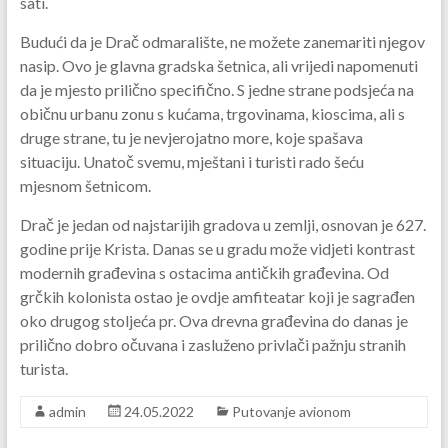
sati.
Budući da je Drač odmaralište, ne možete zanemariti njegov
nasip. Ovo je glavna gradska šetnica, ali vrijedi napomenuti
da je mjesto prilično specifično. S jedne strane podsjeća na
običnu urbanu zonu s kućama, trgovinama, kioscima, ali s
druge strane, tu je nevjerojatno more, koje spašava
situaciju. Unatoč svemu, mještani i turisti rado šeću
mjesnom šetnicom.
Drač je jedan od najstarijih gradova u zemlji, osnovan je 627.
godine prije Krista. Danas se u gradu može vidjeti kontrast
modernih građevina s ostacima antičkih građevina. Od
grčkih kolonista ostao je ovdje amfiteatar koji je sagrađen
oko drugog stoljeća pr. Ova drevna građevina do danas je
prilično dobro očuvana i zasluženo privlači pažnju stranih
turista.
admin
24.05.2022
Putovanje avionom