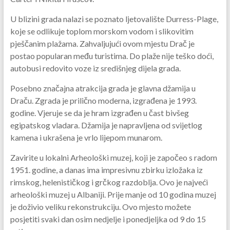
U blizini grada nalazi se poznato ljetovalište Durress-Plage,
koje se odlikuje toplom morskom vodom i slikovitim
pješčanim plažama. Zahvaljujući ovom mjestu Drač je
postao popularan među turistima. Do plaže nije teško doći,
autobusi redovito voze iz središnjeg dijela grada.
Posebno značajna atrakcija grada je glavna džamija u
Draču. Zgrada je prilično moderna, izgrađena je 1993.
godine. Vjeruje se da je hram izgrađen u čast bivšeg
egipatskog vladara. Džamija je napravljena od svijetlog
kamena i ukrašena je vrlo lijepom munarom.
Zavirite u lokalni Arheološki muzej, koji je započeo s radom
1951. godine, a danas ima impresivnu zbirku izložaka iz
rimskog, helenističkog i grčkog razdoblja. Ovo je najveći
arheološki muzej u Albaniji. Prije manje od 10 godina muzej
je doživio veliku rekonstrukciju. Ovo mjesto možete
posjetiti svaki dan osim nedjelje i ponedjeljka od 9 do 15