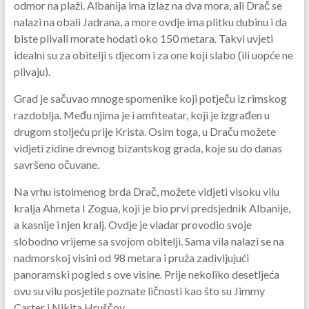
odmor na plaži. Albanija ima izlaz na dva mora, ali Drač se
nalazi na obali Jadrana, a more ovdje ima plitku dubinu i da
biste plivali morate hodati oko 150 metara. Takvi uvjeti
idealni su za obitelji s djecom i za one koji slabo (ili uopće ne
plivaju).
Grad je sačuvao mnoge spomenike koji potječu iz rimskog
razdoblja. Među njima je i amfiteatar, koji je izgrađen u
drugom stoljeću prije Krista. Osim toga, u Draču možete
vidjeti zidine drevnog bizantskog grada, koje su do danas
savršeno očuvane.
Na vrhu istoimenog brda Drač, možete vidjeti visoku vilu
kralja Ahmeta I Zogua, koji je bio prvi predsjednik Albanije,
a kasnije i njen kralj. Ovdje je vladar provodio svoje
slobodno vrijeme sa svojom obitelji. Sama vila nalazi se na
nadmorskoj visini od 98 metara i pruža zadivljujući
panoramski pogled s ove visine. Prije nekoliko desetljeća
ovu su vilu posjetile poznate ličnosti kao što su Jimmy
Carter i Nikita Hruščov.