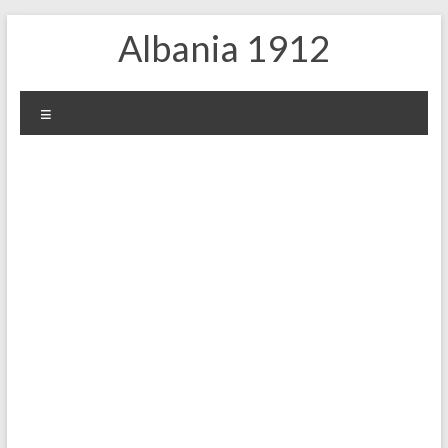
Skip
Albania 1912
to
content
Menu