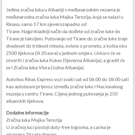
Jedina zračna luka u Albaniji s međunarodnim vezama je
međunarodna zračna luka Majka Terezija, koja se nalazi u
Rinasu, samo 17 km sjeverozapadno od
Tirane. Najprikladniji način da dođete od zračne luke do
Tirane je taksijem. Putovanje od Tirane do zračne luke traje
dvadeset do trideset minuta, ovisno o prometu, a košta oko
2500 lijekova (ili 20 eura) u jednom smjeru. Uskoro će se
otvoriti i zračna luka Kukes (Sjeverna Albanija), a gradit će
se i Zračna luka Vlora (Južna Albanija).
Autobus Rinas Express vozi svaki sat od 06:00 do 18:00 sati
kao autobusni prijevoz između zračne luke i Nacionalnog
muzeja u centru Tirane. Cijena jednog putovanja je 250
albanskih lijekova.
Dodatne informacije
Zračna luka Majka Terezija
U zračnoj luci postoji duty-free trgovina, a carina je
otvorena 24 sata dnevno.