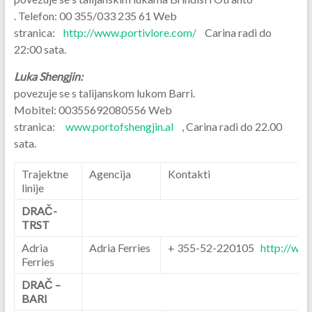
. Telefon: 00 355/033 235 61 Web
stranica:
http://www.portivlore.com/
Carina radi do
22:00 sata.
Luka Shengjin:
povezuje se s talijanskom lukom Barri.
Mobitel: 00355692080556 Web
stranica:
www.portofshengjin.al
, Carina radi do 22.00
sata.
Trajektne
Agencija
Kontakti
linije
DRAČ-
TRST
Adria
Adria Ferries
+ 355-52-220105
http://www
Ferries
DRAČ –
BARI