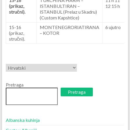
15-16
TURCHINA HARM –
11 h 11
(prikaz,
ISTANBULTIRAN –
12 15 h
stručni).
ISTANBUL (Prelaz u Skadru)
(Custom Kapshtice)
15-16
MONTENEGRORIATIRANA
6 ujutro
(prikaz,
– KOTOR
stručni).
Odaberite
jezik
Pretraga
Pretraga
Albanska kuhinja