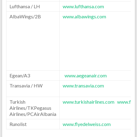
Lufthansa / LH
www.lufthansa.com
AlbaWings/2B
www.albawings.com
Egean/A3
www.aegeanair.com
Transavia / HW
www.transavia.com
Turkish
www.turkishairlines.com
www.fly
Airlines/TKPegasus
Airlines/PCAirAlbania
Runolist
www.flyedelweiss.com