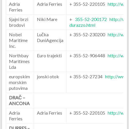
Adria
Adria Ferries
+ 355-52-220105
http://www
Ferries
Sjajni brzi
Niki Mare
+
355-52-200172
http://www
brodovi
durazzo.html
Nobel
Lučka
+ 355-52-230200
http://www
Maritime
DuniAgencija
Inc.
Northbay
Euro trajekti
+ 355-52-906448
http://ww
Maritimes
Lda
europskim
jonski otok
+ 355-52-27234
http://www
morskim
putovima
DRAČ –
ANCONA
Adria
Adria Ferries
+ 355-52-220105
http://www
Ferries
DURRES –