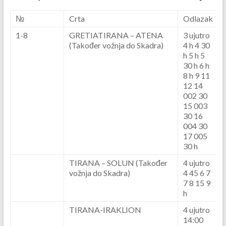
№
Crta
Odlazak
1-8
GRETIATIRANA – ATENA
3 ujutro
(Također vožnja do Skadra)
4 h 4 30
h 5 h 5
30 h 6 h
8 h 9 11
12 14
002 30
15 003
30 16
004 30
17 005
30 h
TIRANA – SOLUN (Također
4 ujutro
vožnja do Skadra)
4 45 6 7
7 8 15 9
h
TIRANA-IRAKLION
4 ujutro
14:00