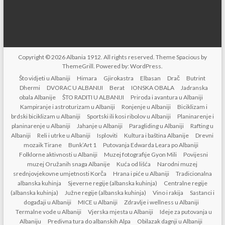
Copyright © 2026
Albania 1912
. All rights reserved. Theme
Spacious
by
ThemeGrill. Powered by:
WordPress
.
Što vidjeti u Albaniji
Himara
Gjirokastra
Elbasan
Drač
Butrint
Dhermi
DVORAC U ALBANIJI
Berat
IONSKA OBALA
Jadranska
obala Albanije
ŠTO RADITI U ALBANIJI
Priroda i avantura u Albaniji
Kampiranje i astroturizam u Albaniji
Ronjenje u Albaniji
Biciklizam i
brdski biciklizam u Albaniji
Sportski ili kosi ribolov u Albaniji
Planinarenje i
planinarenje u Albaniji
Jahanje u Albaniji
Paragliding u Albaniji
Rafting u
Albaniji
Reli i utrke u Albaniji
Isploviti
Kultura i baština Albanije
Drevni
mozaik Tirane
Bunk’Art 1
Putovanja Edwarda Leara po Albaniji
Folklorne aktivnosti u Albaniji
Muzej fotografije Gyon Mili
Povijesni
muzej Oružanih snaga Albanije
Kuća od lišća
Narodni muzej
srednjovjekovne umjetnosti Korča
Hrana i piće u Albaniji
Tradicionalna
albanska kuhinja
Sjeverne regije (albanska kuhinja)
Centralne regije
(albanska kuhinja)
Južne regije (albanska kuhinja)
Vino i rakija
Sastanci i
događaji u Albaniji
MICE u Albaniji
Zdravlje i wellness u Albaniji
Termalne vode u Albaniji
Vjerska mjesta u Albaniji
Ideje za putovanja u
Albaniju
Predivna tura do albanskih Alpa
Obilazak dagnji u Albaniji