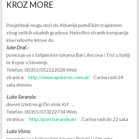
KROZ MORE
Posjetitelji mogu doći do Albanije putničkim trajektom
zbog velikih obalnih gradova. Nekoliko stranih kompanija
ima redovite letove do
luke Drač:
povezuje se s talijanskim lukama Bari, Ancona i Trst u Italiji
te Koper u Sloveniji.
Telefon: 00355/052222028 Web
stranica:
http://www.apdurres.com.al/
Carina radi 24
sata dnevno.
Luka Saranda:
dnevni izleti na grčki otok Krf
.
Telefon: 00355/073222734 Web
stranica:
http://portisarande.al/
, Carina radi do 22 sata
Luka Vlora:
povezuje se s talijanskim lukama Brindisi i Otranto