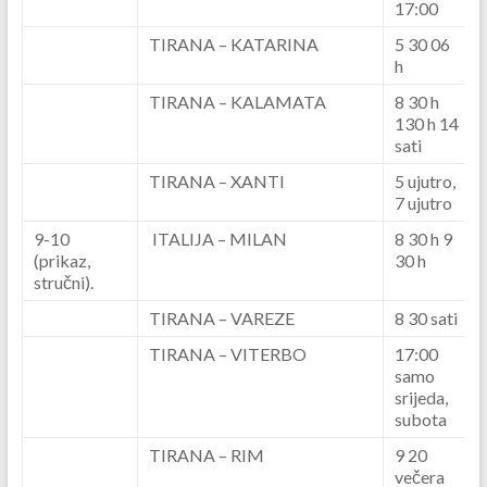
17:00
TIRANA – KATARINA
5 30 06
h
TIRANA – KALAMATA
8 30 h
130 h 14
sati
TIRANA – XANTI
5 ujutro,
7 ujutro
9-10
ITALIJA – MILAN
8 30 h 9
(prikaz,
30 h
stručni).
TIRANA – VAREZE
8 30 sati
TIRANA – VITERBO
17:00
samo
srijeda,
subota
TIRANA – RIM
9 20
večera