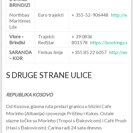
BRINDIZI
Northbay
Euro trajekti
+ 355-52-906448
http://ww
Maritimes
Lda
Vlore –
Trajekti
+ 39 0836
Brindisi
RedStar
801578
https://bookings.ella
SARANDA
Finikas linije
+355 85 22 6057
http://www.
– KOR
S DRUGE STRANE ULICE
REPUBLIKA KOSOVO
Od Kosova, glavna ruta prelazi granicu u blizini Cafe
Morinho (Albanija) i povezuje Prištinu i Kukes. Ostale
ulazne točke su Morinho (Tropoi s Đakovicom) i Café Prush
(Hasi s Đakovicom). Carina radi 24 sata dnevno.