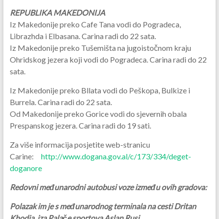
REPUBLIKA MAKEDONIJA
Iz Makedonije preko Cafe Tana vodi do Pogradeca,
Librazhda i Elbasana. Carina radi do 22 sata.
Iz Makedonije preko Tušemišta na jugoistočnom kraju
Ohridskog jezera koji vodi do Pogradeca. Carina radi do 22
sata.
Iz Makedonije preko Bllata vodi do Peškopa, Bulkize i
Burrela. Carina radi do 22 sata.
Od Makedonije preko Gorice vodi do sjevernih obala
Prespanskog jezera. Carina radi do 19 sati.
Za više informacija posjetite web-stranicu
Carine:
http://www.dogana.gov.al/c/173/334/deget-
doganore
Redovni međunarodni autobusi voze između ovih gradova:
Polazak im je s međunarodnog terminala na cesti Dritan
Khodja, iza Palače sportova Aslan Rusi.