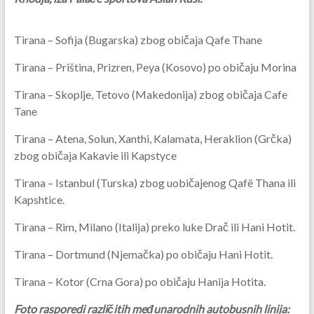
Tirana – Sofija (Bugarska) zbog običaja Qafe Thane
Tirana – Priština, Prizren, Peya (Kosovo) po običaju Morina
Tirana – Skoplje, Tetovo (Makedonija) zbog običaja Cafe
Tane
Tirana – Atena, Solun, Xanthi, Kalamata, Heraklion (Grčka)
zbog običaja Kakavie ili Kapstyce
Tirana – Istanbul (Turska) zbog uobičajenog Qafë Thana ili
Kapshtice.
Tirana – Rim, Milano (Italija) preko luke Drač ili Hani Hotit.
Tirana – Dortmund (Njemačka) po običaju Hani Hotit.
Tirana – Kotor (Crna Gora) po običaju Hanija Hotita.
Foto rasporedi različitih međunarodnih autobusnih linija: