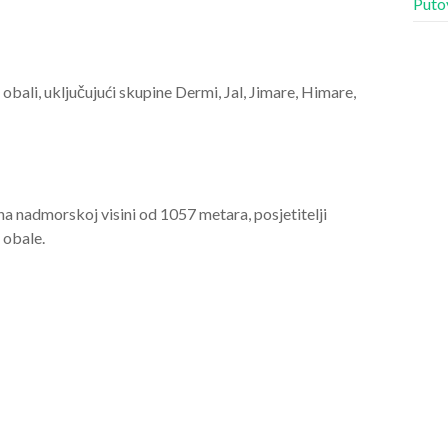
Puto
obali, uključujući skupine Dermi, Jal, Jimare, Himare,
i na nadmorskoj visini od 1057 metara, posjetitelji
 obale.