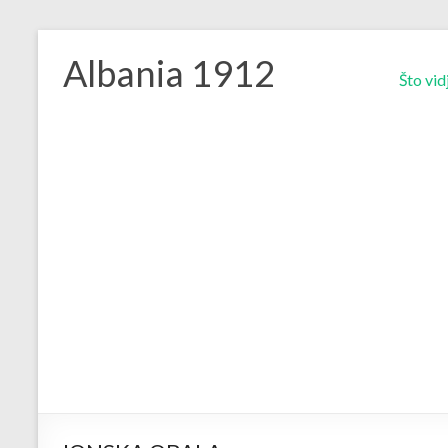
Skip
to
Albania 1912
content
Što vid