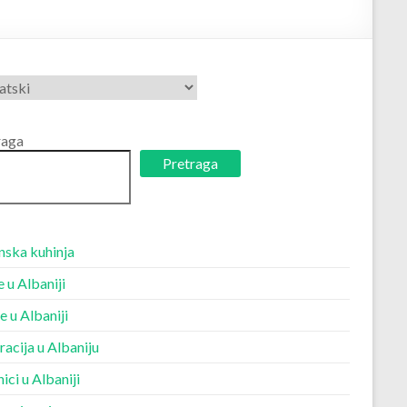
erite
raga
Pretraga
nska kuhinja
 u Albaniji
e u Albaniji
acija u Albaniju
ici u Albaniji