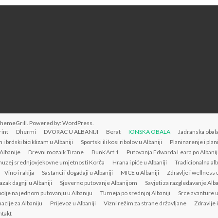
ThemeGrill. Powered by:
WordPress
.
rint
Dhermi
DVORAC U ALBANIJI
Berat
IONSKA OBALA
Jadranska obala
 i brdski biciklizam u Albaniji
Sportski ili kosi ribolov u Albaniji
Planinarenje i plan
 Albanije
Drevni mozaik Tirane
Bunk’Art 1
Putovanja Edwarda Leara po Albanij
uzej srednjovjekovne umjetnosti Korča
Hrana i piće u Albaniji
Tradicionalna al
Vino i rakija
Sastanci i događaji u Albaniji
MICE u Albaniji
Zdravlje i wellness u
azak dagnji u Albaniji
Sjeverno putovanje Albanijom
Savjeti za razgledavanje Alb
bolje na jednom putovanju u Albaniju
Turneja po srednjoj Albaniji
Srce avanture u
acije za Albaniju
Prijevoz u Albaniji
Vizni režim za strane državljane
Zdravlje 
takt