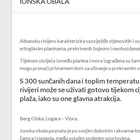
IONSKA OBALA
Albansku rivijeru karakterizira sazviježđe stjenovitih i o
vrtoglavim planinama, prekrivenih bujnom i neobuzdano
Tijekom stoljeća između planina i mora izgrađena su šarma
mogu pronaći privremeni dom za uživanje u prekrasnim 
S 300 sunčanih dana i toplim temperatura
rivijeri može se uživati ​​gotovo tijekom ci
plaža, iako su one glavna atrakcija.
Berg Chika, Logara – Vlora.
Jonska obala poznata je po svojim dubokim i akvamarinsk
čamca i ronjenja, među ostalim vodenim sportovima.