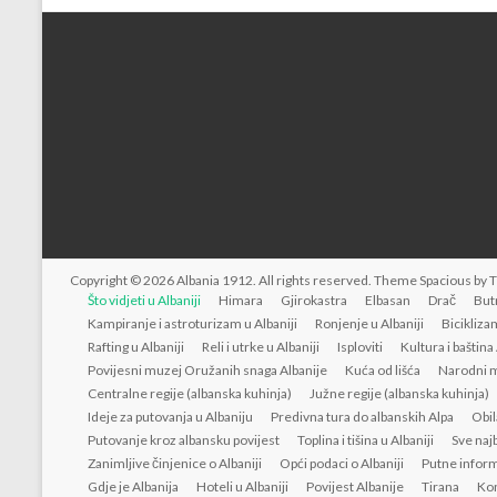
Copyright © 2026
Albania 1912
. All rights reserved. Theme
Spacious
by 
Što vidjeti u Albaniji
Himara
Gjirokastra
Elbasan
Drač
But
Kampiranje i astroturizam u Albaniji
Ronjenje u Albaniji
Biciklizam
Rafting u Albaniji
Reli i utrke u Albaniji
Isploviti
Kultura i baština
Povijesni muzej Oružanih snaga Albanije
Kuća od lišća
Narodni m
Centralne regije (albanska kuhinja)
Južne regije (albanska kuhinja)
Ideje za putovanja u Albaniju
Predivna tura do albanskih Alpa
Obil
Putovanje kroz albansku povijest
Toplina i tišina u Albaniji
Sve naj
Zanimljive činjenice o Albaniji
Opći podaci o Albaniji
Putne inform
Gdje je Albanija
Hoteli u Albaniji
Povijest Albanije
Tirana
Kon