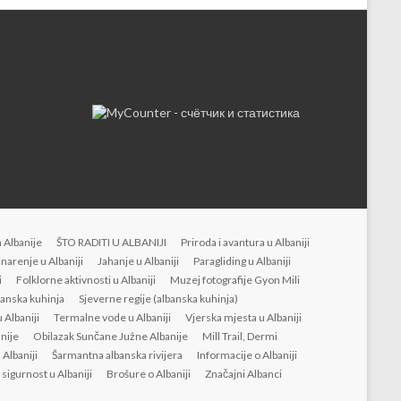
 Albanije
ŠTO RADITI U ALBANIJI
Priroda i avantura u Albaniji
inarenje u Albaniji
Jahanje u Albaniji
Paragliding u Albaniji
i
Folklorne aktivnosti u Albaniji
Muzej fotografije Gyon Mili
banska kuhinja
Sjeverne regije (albanska kuhinja)
 Albaniji
Termalne vode u Albaniji
Vjerska mjesta u Albaniji
anije
Obilazak Sunčane Južne Albanije
Mill Trail, Dermi
 Albaniji
Šarmantna albanska rivijera
Informacije o Albaniji
i sigurnost u Albaniji
Brošure o Albaniji
Značajni Albanci