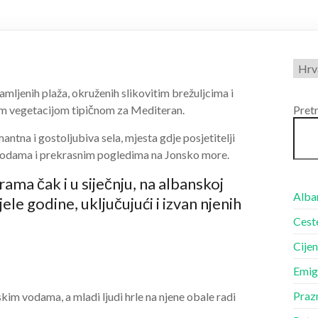
Odab
jezik
samljenih plaža, okruženih slikovitim brežuljcima i
m vegetacijom tipičnom za Mediteran.
Pret
ntna i gostoljubiva sela, mjesta gdje posjetitelji
vodama i prekrasnim pogledima na Jonsko more.
ma čak i u siječnju, na albanskoj
Alba
jele godine, uključujući i izvan njenih
Ceste
Cijen
Emigr
Prazn
im vodama, a mladi ljudi hrle na njene obale radi