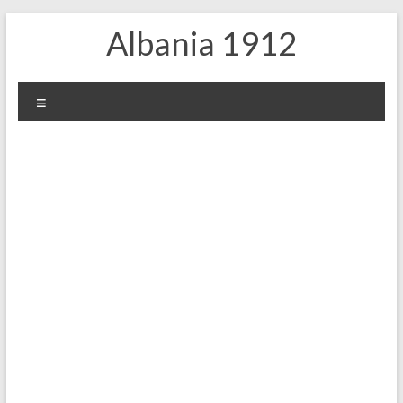
Skip
Albania 1912
to
content
Menu