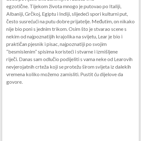
egzotične. Tijekom života mnogo je putovao po Italiji,
Albaniji, Grčkoj, Egiptu i Indiji, slijedeći spori kulturni put,
često susrećući na putu dobre prijatelje. Međutim, on nikako
nije bio poni s jednim trikom. Osim što je stvarao scene s
nekim od najpoznatijih krajolika na svijetu, Lear je bio i
praktičan pjesnik i pisac, najpoznatiji po svojim
“besmislenim” spisima koristeći i stvarne i izmišljene
riječi. Danas sam odlučio podijeliti s vama neke od Learovih
nevjerojatnih crteža koji se protežu širom svijeta iz dalekih
vremena koliko možemo zamisliti. Pustit ću dijelove da
govore.