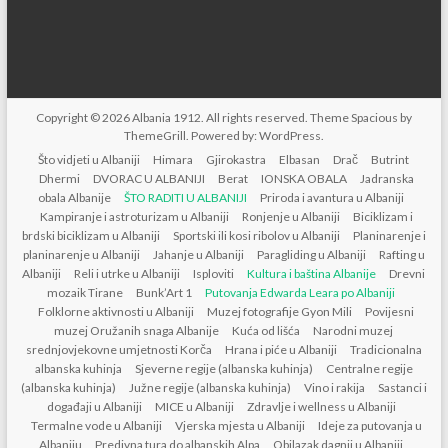
Copyright © 2026
Albania 1912
. All rights reserved. Theme
Spacious
by
ThemeGrill. Powered by:
WordPress
.
Što vidjeti u Albaniji
Himara
Gjirokastra
Elbasan
Drač
Butrint
Dhermi
DVORAC U ALBANIJI
Berat
IONSKA OBALA
Jadranska
obala Albanije
ŠTO RADITI U ALBANIJI
Priroda i avantura u Albaniji
Kampiranje i astroturizam u Albaniji
Ronjenje u Albaniji
Biciklizam i
brdski biciklizam u Albaniji
Sportski ili kosi ribolov u Albaniji
Planinarenje i
planinarenje u Albaniji
Jahanje u Albaniji
Paragliding u Albaniji
Rafting u
Albaniji
Reli i utrke u Albaniji
Isploviti
Kultura i baština Albanije
Drevni
mozaik Tirane
Bunk’Art 1
Putovanja Edwarda Leara po Albaniji
Folklorne aktivnosti u Albaniji
Muzej fotografije Gyon Mili
Povijesni
muzej Oružanih snaga Albanije
Kuća od lišća
Narodni muzej
srednjovjekovne umjetnosti Korča
Hrana i piće u Albaniji
Tradicionalna
albanska kuhinja
Sjeverne regije (albanska kuhinja)
Centralne regije
(albanska kuhinja)
Južne regije (albanska kuhinja)
Vino i rakija
Sastanci i
događaji u Albaniji
MICE u Albaniji
Zdravlje i wellness u Albaniji
Termalne vode u Albaniji
Vjerska mjesta u Albaniji
Ideje za putovanja u
Albaniju
Predivna tura do albanskih Alpa
Obilazak dagnji u Albaniji