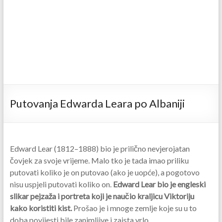
Putovanja Edwarda Leara po Albaniji
Edward Lear (1812–1888) bio je prilično nevjerojatan
čovjek za svoje vrijeme. Malo tko je tada imao priliku
putovati koliko je on putovao (ako je uopće), a pogotovo
nisu uspjeli putovati koliko on.
Edward Lear bio je engleski
slikar pejzaža i portreta koji je naučio kraljicu Viktoriju
kako koristiti kist.
Prošao je i mnoge zemlje koje su u to
doba povijesti bile zanimljive i zaista vrlo