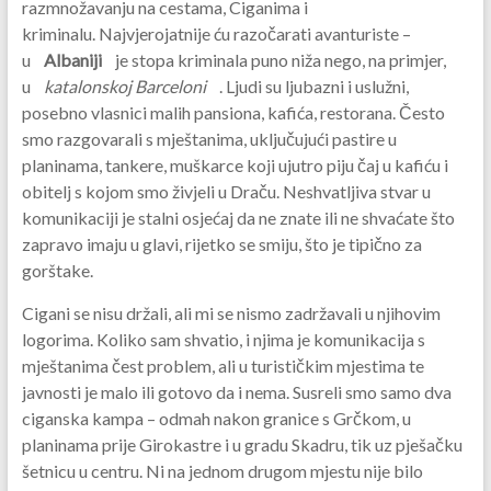
razmnožavanju na cestama, Ciganima i
kriminalu. Najvjerojatnije ću razočarati avanturiste –
u
Albaniji
je stopa kriminala puno niža nego, na primjer,
u
katalonskoj Barceloni
. Ljudi su ljubazni i uslužni,
posebno vlasnici malih pansiona, kafića, restorana. Često
smo razgovarali s mještanima, uključujući pastire u
planinama, tankere, muškarce koji ujutro piju čaj u kafiću i
obitelj s kojom smo živjeli u Draču. Neshvatljiva stvar u
komunikaciji je stalni osjećaj da ne znate ili ne shvaćate što
zapravo imaju u glavi, rijetko se smiju, što je tipično za
gorštake.
Cigani se nisu držali, ali mi se nismo zadržavali u njihovim
logorima. Koliko sam shvatio, i njima je komunikacija s
mještanima čest problem, ali u turističkim mjestima te
javnosti je malo ili gotovo da i nema. Susreli smo samo dva
ciganska kampa – odmah nakon granice s Grčkom, u
planinama prije Girokastre i u gradu Skadru, tik uz pješačku
šetnicu u centru. Ni na jednom drugom mjestu nije bilo