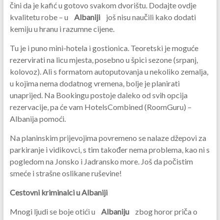
čini da je kafić u gotovo svakom dvorištu. Dodajte ovdje
kvalitetu robe – u
Albaniji
još nisu naučili kako dodati
kemiju u hranu i razumne cijene.
Tu je i puno mini-hotela i gostionica. Teoretski je moguće
rezervirati na licu mjesta, posebno u špici sezone (srpanj,
kolovoz). Ali s formatom autoputovanja u nekoliko zemalja,
u kojima nema dodatnog vremena, bolje je planirati
unaprijed. Na Bookingu postoje daleko od svih opcija
rezervacije, pa će vam HotelsCombined (RoomGuru) –
Albanija pomoći.
Na planinskim prijevojima povremeno se nalaze džepovi za
parkiranje i vidikovci, s tim također nema problema, kao ni s
pogledom na Jonsko i Jadransko more. Još da počistim
smeće i strašne oslikane ruševine!
Cestovni kriminalci u Albaniji
Mnogi ljudi se boje otići u
Albaniju
zbog horor priča o