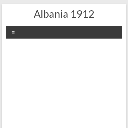
Skip
Albania 1912
to
content
Menu