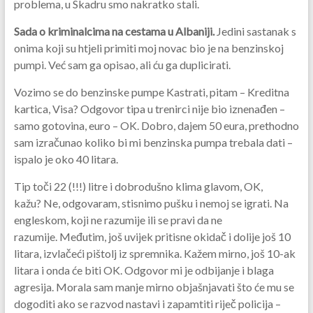
problema, u Skadru smo nakratko stali.
Sada o kriminalcima na cestama u Albaniji.
Jedini sastanak s
onima koji su htjeli primiti moj novac bio je na benzinskoj
pumpi. Već sam ga opisao, ali ću ga duplicirati.
Vozimo se do benzinske pumpe Kastrati, pitam – Kreditna
kartica, Visa? Odgovor tipa u trenirci nije bio iznenađen –
samo gotovina, euro – OK. Dobro, dajem 50 eura, prethodno
sam izračunao koliko bi mi benzinska pumpa trebala dati –
ispalo je oko 40 litara.
Tip toči 22 (!!!) litre i dobrodušno klima glavom, OK,
kažu? Ne, odgovaram, stisnimo pušku i nemoj se igrati. Na
engleskom, koji ne razumije ili se pravi da ne
razumije. Međutim, još uvijek pritisne okidač i dolije još 10
litara, izvlačeći pištolj iz spremnika. Kažem mirno, još 10-ak
litara i onda će biti OK. Odgovor mi je odbijanje i blaga
agresija. Morala sam manje mirno objašnjavati što će mu se
dogoditi ako se razvod nastavi i zapamtiti riječ policija –