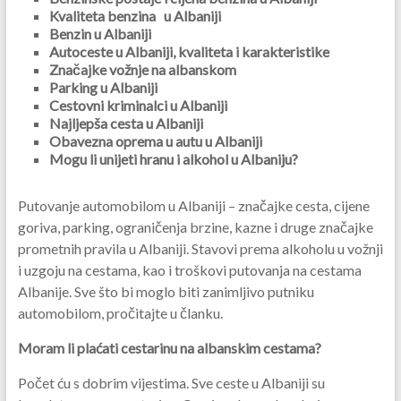
Kvaliteta benzina
u Albaniji
Benzin u Albaniji
Autoceste u Albaniji, kvaliteta i karakteristike
Značajke vožnje na albanskom
Parking u Albaniji
Cestovni kriminalci u Albaniji
Najljepša cesta u Albaniji
Obavezna oprema u autu u Albaniji
Mogu li unijeti hranu i alkohol u Albaniju?
Putovanje automobilom u Albaniji – značajke cesta, cijene
goriva, parking, ograničenja brzine, kazne i druge značajke
prometnih pravila u Albaniji. Stavovi prema alkoholu u vožnji
i uzgoju na cestama, kao i troškovi putovanja na cestama
Albanije. Sve što bi moglo biti zanimljivo putniku
automobilom, pročitajte u članku.
Moram li plaćati cestarinu na albanskim cestama?
Počet ću s dobrim vijestima. Sve ceste u Albaniji su