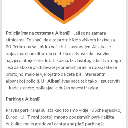
Policija ima na cestama u Albaniji
, ali se ne zamara
sitnicama. To znači da ako protok ide s viškom brzine za
20-30 km. na sat, nitko neće biti zaustavljen. Ali ako se
pojavi autoham ili se okrenete kroz dvostruku osovinu,
najvjerojatnije ćete dobiti kaznu. Iz vlastitog iskustva mogu
reći da ako se pridržavate prometnih pravila i ponašate se
pristojno, malo je vjerojatno da ćete biti interesantni
albanskoj policiji. U
Albaniji
vas neće tek tako zaustaviti
– kada stanete, policajac je dužan navesti razlog.
Parking u Albaniji
Pravila parkiranja su ista kao što smo vidjeli u Schengenskoj
Europi. U
Tirani
postoji mnogo podzemnih parkirališta ,
duž ulica malih gradova i centara na plaži parking je