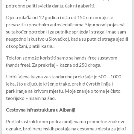
potrebno paliti svjetla danju, čak ni gabariti.
Djeca mlađa od 12 godina i niža od 150 cm moraju se
prevoziti u posebnim autosjedalicama. Sigurnosni pojasevi
su također potrebni i za putnike sprijeda i straga. Imao sam
neugodno iskustvo u Slovačkoj, kada su putnici straga sjedili
otkopčani, platili kaznu.
Telefon se može koristiti samo sa hands-free sustavom
(hands free). Za prekršaj – kazna od 250 droga.
Uobičajena kazna za standardne prekršaje je 500 – 1000
leka, što uključuje kršenje trake, prekid čvrstih linija i
parkiranje na krivom mjestu. Moje znanje o tome je čisto
teorijsko – nisam naišao.
Cestovna infrastruktura u Albaniji
Pod infrastrukturom podrazumijevamo prometne znakove,
oznake, broj benzinskih postaja na cestama, mjesta za jelo i