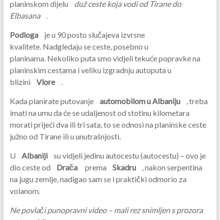
planinskom dijelu
duž ceste koja vodi od Tirane do
Elbasana
.
Podloga
je u 90 posto slučajeva izvrsne
kvalitete. Nadgledaju se ceste, posebno u
planinama. Nekoliko puta smo vidjeli tekuće popravke na
planinskim cestama i veliku izgradnju autoputa u
blizini
Vlore
.
Kada planirate putovanje
automobilom u Albaniju
, treba
imati na umu da će se udaljenost od stotinu kilometara
morati prijeći dva ili tri sata, to se odnosi na planinske ceste
južno od Tirane ili u unutrašnjosti.
U
Albaniji
su vidjeli jedinu autocestu (autocestu) – ovo je
dio ceste od
Drača
prema
Skadru
, nakon serpentina
na jugu zemlje, nadigao sam se i praktički odmorio za
volanom.
Ne povlači punopravni video – mali rez snimljen s prozora