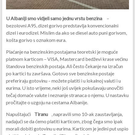
U Albaniji smo vidjeli samo jednu vrstu benzina
–
bezolovni A95, dizel gorivo predstavlja konvencionalni
dizel i eurodizel. Mislim da ako se diesel auto puni gorivom,
košta gorivo s oznakom eura.
Plaćanje na benzinskim postajama teoretski je moguće
platnom karticom – VISA, Mastercard bedževi krase većinu
štandova benzinskih postaja. Ali često čekanje na izračun
po kartici tu završava. Gotovo sve benzinske postaje
preferiraju gotovinu – možete platiti i u lokalnoj valuti i u
eurima. U isto vrijeme, neki još uvijek pokušavaju unovčiti
tečaj domaće valute i neznanje stranaca o njemu. U nastavku
pročitajte o uzgoju na cestama Albanije.
Napuštajući
Tiranu
, napravili smo 10-ak zaustavljanja,
nadajući se da ćemo platiti karticom, zbog čega smo ipak
morali dobiti gotovinu u eurima. Karticom je jedini put uspio