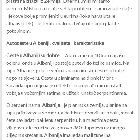
platiti na izlazu iz Zermija (Dhermi), mislim, samo
srećom. Mislim da to nije veliki problem – samo znajte da je
lijekove bolje promijeniti u eurima (lokalna valuta je
albanski lek) – uštedite malo na tečaju ili samo platite
gotovinom.
Autoceste u Albaniji, kvaliteta i karakteristike
Ceste u Albaniji su dobre
. Ako uzmemo 10 kao najvišu
ocjenu, onda u Albaniji postoje putevi do teške osmice. Na
jugu Albanije, gdje je većina znamenitosti, ceste su bolje
nego na sjeveru. Cesta u planinama na dionici Vlora –
Saranda opremljena je reflektorima ugrađenim u asfalt –
vožnja u večernjim satima je užitak, unatoč serpentinama.
O serpentinama.
Albanija
je planinska zemlja, planine na
jugu približavaju se moru, a da biste se vozili uz obalu, morat
ćete savladati paklenu serpentinu. Na mjestima cesta
vijugava, okrećući se za gotovo 360 stupnjeva uz mnogo
slijepih skretanja. Albanija ima jedan mali tunel na