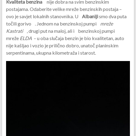
Kvaliteta benzina
nije dobra na svim benzinskim
postajama. Odaberite velike mreže benzinskih postaja –
ovo je savjet lokalnih stanovnika. U
Albaniji
smo dva puta
točili gorivo . Jednom na benzinskoj pumpi
mreže
Kastrati
, drugi put na maloj, ali i benzinskoj pumpi
mreže
ELDA
– u oba slučaja benzin je bio kvalitetan, auto
nije kašljao i vozio je prilično dobro, unatoč planinskim
serpentinama, ukupna kilometraža i starost.