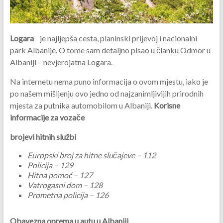
Logara
je najljepša cesta, planinski prijevoj i nacionalni
park Albanije. O tome sam detaljno pisao u članku Odmor u
Albaniji – nevjerojatna Logara.
Na internetu nema puno informacija o ovom mjestu, iako je
po našem mišljenju ovo jedno od najzanimljivijih prirodnih
mjesta za putnika automobilom u Albaniji.
Korisne
informacije za vozače
brojevi hitnih službi
Europski broj za hitne slučajeve – 112
Policija – 129
Hitna pomoć – 127
Vatrogasni dom – 128
Prometna policija – 126
Obavezna oprema u autu u Albaniji