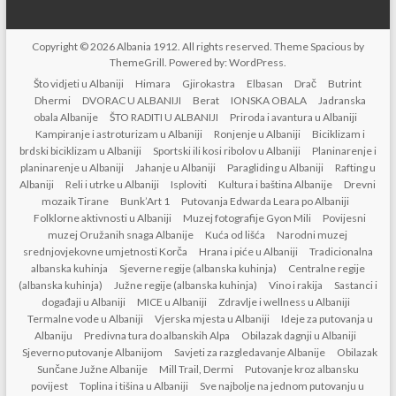
Copyright © 2026
Albania 1912
. All rights reserved. Theme
Spacious
by
ThemeGrill. Powered by:
WordPress
.
Što vidjeti u Albaniji
Himara
Gjirokastra
Elbasan
Drač
Butrint
Dhermi
DVORAC U ALBANIJI
Berat
IONSKA OBALA
Jadranska
obala Albanije
ŠTO RADITI U ALBANIJI
Priroda i avantura u Albaniji
Kampiranje i astroturizam u Albaniji
Ronjenje u Albaniji
Biciklizam i
brdski biciklizam u Albaniji
Sportski ili kosi ribolov u Albaniji
Planinarenje i
planinarenje u Albaniji
Jahanje u Albaniji
Paragliding u Albaniji
Rafting u
Albaniji
Reli i utrke u Albaniji
Isploviti
Kultura i baština Albanije
Drevni
mozaik Tirane
Bunk’Art 1
Putovanja Edwarda Leara po Albaniji
Folklorne aktivnosti u Albaniji
Muzej fotografije Gyon Mili
Povijesni
muzej Oružanih snaga Albanije
Kuća od lišća
Narodni muzej
srednjovjekovne umjetnosti Korča
Hrana i piće u Albaniji
Tradicionalna
albanska kuhinja
Sjeverne regije (albanska kuhinja)
Centralne regije
(albanska kuhinja)
Južne regije (albanska kuhinja)
Vino i rakija
Sastanci i
događaji u Albaniji
MICE u Albaniji
Zdravlje i wellness u Albaniji
Termalne vode u Albaniji
Vjerska mjesta u Albaniji
Ideje za putovanja u
Albaniju
Predivna tura do albanskih Alpa
Obilazak dagnji u Albaniji
Sjeverno putovanje Albanijom
Savjeti za razgledavanje Albanije
Obilazak
Sunčane Južne Albanije
Mill Trail, Dermi
Putovanje kroz albansku
povijest
Toplina i tišina u Albaniji
Sve najbolje na jednom putovanju u