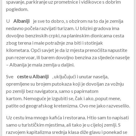
spavanje, parkiranje uz prometnice i vidikovce s dobrim
pogledom.
U
Albaniji
je sve to dobro, s obzirom na to da je zemlja
nedavno počela razvijati turizam. U blizini gradova ima
dovoljno benzinskih crpki, na planinskim dionicama cesta
zbog terena i male potražnje zna biti i stotinjak
kilometara. Opći savjet je da iz mjesta prenoćišta napustite
pun rezervoar, ili barem dovoljno benzina za sljedeće naselje
– Albanija je mala zemlja u daljini.
Sve
ceste u Albaniji
, uključujući i unutar naselja,
opremljene su brojem putokaza koji je dovoljan za vožnju
po zemlji bez navigatora, samo s papirnatom
kartom. Nemoguće je izgubiti se, čak i ako, poput mene,
patite od geografskog kretenizma. Ovo me jako razveselilo.
Uz cestu ima mnogo kafića i restorana. Htio sam to napisati
samo u turističkim mjestima, ali tako je u cijeloj zemlji. S
razvojem kapitalizma srednja klasa diže glavu i ponekad se