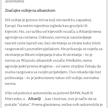
automobila
Značajke vožnje na albanskom
Stil vožnje je gotovo isti na koji ste navikli u zapadnoj
Europi. Na nekim mjestima izgleda kao gruzijski ili
kijevski. No, za razliku od kijevskih vozača, u Albaniji nema
agresije na cestama. Odnosno, norma je zaustavljanje
nasred ceste ispred vas, bez skretanja sa strane kako biste
razgovarali s poznatim pješakom. Ne prikazuju se svjetla za
skretanje prilikom mijenjanja traka ili skretanja – to je
norma za 90 posto albanskih vozača. Međutim, nema
agresije jedni prema drugima – svi samo strpljivo čekaju da
osoba razgovara sa svojim prijateljem. Ovo nikada nije bez
poštovanja – to je jednostavno takav stil vožnje, normalna
norma.
Više od polovice automobila su polovni BMW, Audi ili
Mercedes, u
Albaniji
, kao i kod nas, ovo je način da se
pokaže “status”. Prema glasinama, većina ovih automobila je