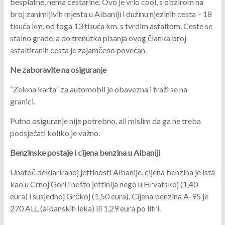
besplatne, nema cestarine. Ovo je vrlo cool, s obzirom na
broj zanimljivih mjesta u Albaniji i dužinu njezinih cesta – 18
tisuća km. od toga 13 tisuća km. s tvrdim asfaltom. Ceste se
stalno grade, a do trenutka pisanja ovog članka broj
asfaltiranih cesta je zajamčeno povećan.
Ne zaboravite na osiguranje
“Zelena karta” za automobil je obavezna i traži se na
granici.
Putno osiguranje nije potrebno, ali mislim da ga ne treba
podsjećati koliko je važno.
Benzinske postaje i cijena benzina u Albaniji
Unatoč deklariranoj jeftinosti Albanije, cijena benzina je ista
kao u Crnoj Gori i nešto jeftinija nego u Hrvatskoj (1,40
eura) i susjednoj Grčkoj (1,50 eura). Cijena benzina A-95 je
270 ALL (albanskih leka) ili 1,29 eura po litri.