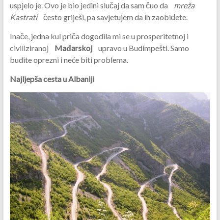
uspjelo je. Ovo je bio jedini slučaj da sam čuo da
mreža
Kastrati
često griješi, pa savjetujem da ih zaobiđete.
Inače, jedna kul priča dogodila mi se u prosperitetnoj i
civiliziranoj
Mađarskoj
upravo u Budimpešti. Samo
budite oprezni i neće biti problema.
Najljepša cesta u Albaniji