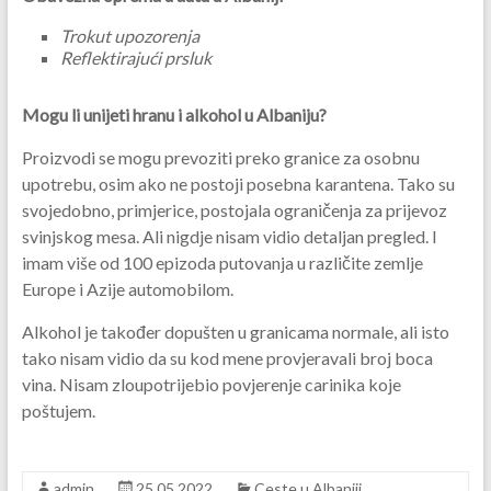
Trokut upozorenja
Reflektirajući prsluk
Mogu li unijeti hranu i alkohol u Albaniju?
Proizvodi se mogu prevoziti preko granice za osobnu
upotrebu, osim ako ne postoji posebna karantena. Tako su
svojedobno, primjerice, postojala ograničenja za prijevoz
svinjskog mesa. Ali nigdje nisam vidio detaljan pregled. I
imam više od 100 epizoda putovanja u različite zemlje
Europe i Azije automobilom.
Alkohol je također dopušten u granicama normale, ali isto
tako nisam vidio da su kod mene provjeravali broj boca
vina. Nisam zloupotrijebio povjerenje carinika koje
poštujem.
admin
25.05.2022
Ceste u Albaniji