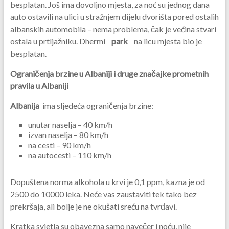
besplatan. Još ima dovoljno mjesta, za noć su jednog dana
auto ostavili na ulici u stražnjem dijelu dvorišta pored ostalih
albanskih automobila – nema problema, čak je većina stvari
ostala u prtljažniku. Dhermi
park
na licu mjesta bio je
besplatan.
Ograničenja brzine u Albaniji i druge značajke prometnih
pravila u Albaniji
Albanija
ima sljedeća ograničenja brzine:
unutar naselja – 40 km/h
izvan naselja – 80 km/h
na cesti – 90 km/h
na autocesti – 110 km/h
Dopuštena norma alkohola u krvi je 0,1 ppm, kazna je od
2500 do 10000 leka. Neće vas zaustaviti tek tako bez
prekršaja, ali bolje je ne okušati sreću na tvrđavi.
Kratka svjetla su obavezna samo navečer i noću, nije