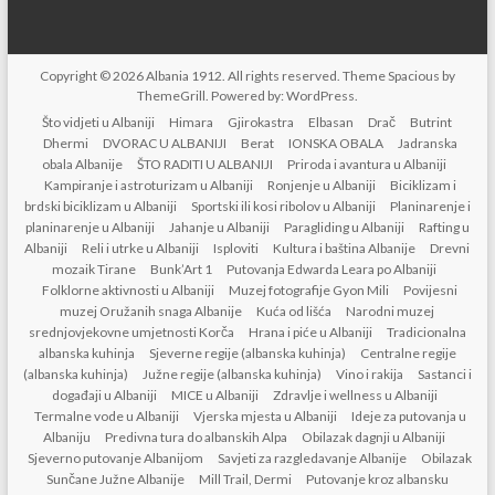
Copyright © 2026
Albania 1912
. All rights reserved. Theme
Spacious
by
ThemeGrill. Powered by:
WordPress
.
Što vidjeti u Albaniji
Himara
Gjirokastra
Elbasan
Drač
Butrint
Dhermi
DVORAC U ALBANIJI
Berat
IONSKA OBALA
Jadranska
obala Albanije
ŠTO RADITI U ALBANIJI
Priroda i avantura u Albaniji
Kampiranje i astroturizam u Albaniji
Ronjenje u Albaniji
Biciklizam i
brdski biciklizam u Albaniji
Sportski ili kosi ribolov u Albaniji
Planinarenje i
planinarenje u Albaniji
Jahanje u Albaniji
Paragliding u Albaniji
Rafting u
Albaniji
Reli i utrke u Albaniji
Isploviti
Kultura i baština Albanije
Drevni
mozaik Tirane
Bunk’Art 1
Putovanja Edwarda Leara po Albaniji
Folklorne aktivnosti u Albaniji
Muzej fotografije Gyon Mili
Povijesni
muzej Oružanih snaga Albanije
Kuća od lišća
Narodni muzej
srednjovjekovne umjetnosti Korča
Hrana i piće u Albaniji
Tradicionalna
albanska kuhinja
Sjeverne regije (albanska kuhinja)
Centralne regije
(albanska kuhinja)
Južne regije (albanska kuhinja)
Vino i rakija
Sastanci i
događaji u Albaniji
MICE u Albaniji
Zdravlje i wellness u Albaniji
Termalne vode u Albaniji
Vjerska mjesta u Albaniji
Ideje za putovanja u
Albaniju
Predivna tura do albanskih Alpa
Obilazak dagnji u Albaniji
Sjeverno putovanje Albanijom
Savjeti za razgledavanje Albanije
Obilazak
Sunčane Južne Albanije
Mill Trail, Dermi
Putovanje kroz albansku