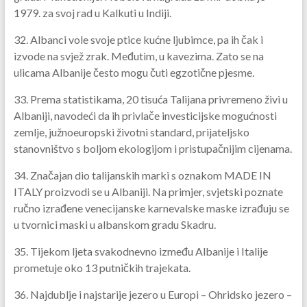
1979. za svoj rad u Kalkuti u Indiji.
32. Albanci vole svoje ptice kućne ljubimce, pa ih čak i
izvode na svjež zrak. Međutim, u kavezima. Zato se na
ulicama Albanije često mogu čuti egzotične pjesme.
33. Prema statistikama, 20 tisuća Talijana privremeno živi u
Albaniji, navodeći da ih privlače investicijske mogućnosti
zemlje, južnoeuropski životni standard, prijateljsko
stanovništvo s boljom ekologijom i pristupačnijim cijenama.
34. Značajan dio talijanskih marki s oznakom MADE IN
ITALY proizvodi se u Albaniji. Na primjer, svjetski poznate
ručno izrađene venecijanske karnevalske maske izrađuju se
u tvornici maski u albanskom gradu Skadru.
35. Tijekom ljeta svakodnevno između Albanije i Italije
prometuje oko 13 putničkih trajekata.
36. Najdublje i najstarije jezero u Europi – Ohridsko jezero –