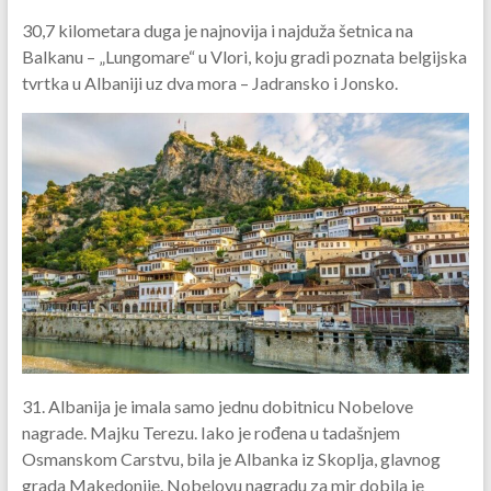
30,7 kilometara duga je najnovija i najduža šetnica na
Balkanu – „Lungomare“ u Vlori, koju gradi poznata belgijska
tvrtka u Albaniji uz dva mora – Jadransko i Jonsko.
31. Albanija je imala samo jednu dobitnicu Nobelove
nagrade. Majku Terezu. Iako je rođena u tadašnjem
Osmanskom Carstvu, bila je Albanka iz Skoplja, glavnog
grada Makedonije. Nobelovu nagradu za mir dobila je