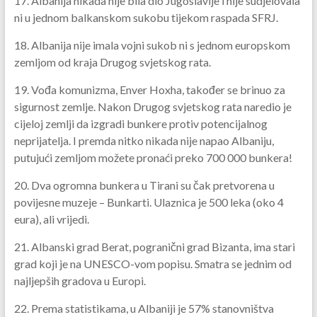
17. Albanija nikada nije bila dio Jugoslavije i nije sudjelovala
ni u jednom balkanskom sukobu tijekom raspada SFRJ.
18. Albanija nije imala vojni sukob ni s jednom europskom
zemljom od kraja Drugog svjetskog rata.
19. Vođa komunizma, Enver Hoxha, također se brinuo za
sigurnost zemlje. Nakon Drugog svjetskog rata naredio je
cijeloj zemlji da izgradi bunkere protiv potencijalnog
neprijatelja. I premda nitko nikada nije napao Albaniju,
putujući zemljom možete pronaći preko 700 000 bunkera!
20. Dva ogromna bunkera u Tirani su čak pretvorena u
povijesne muzeje – Bunkarti. Ulaznica je 500 leka (oko 4
eura), ali vrijedi.
21. Albanski grad Berat, pogranični grad Bizanta, ima stari
grad koji je na UNESCO-vom popisu. Smatra se jednim od
najljepših gradova u Europi.
22. Prema statistikama, u Albaniji je 57% stanovništva