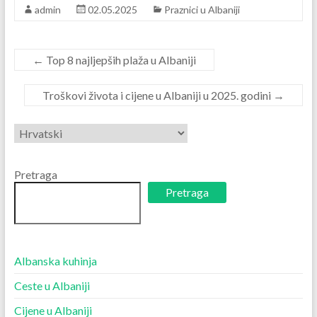
admin
02.05.2025
Praznici u Albaniji
←
Top 8 najljepših plaža u Albaniji
Troškovi života i cijene u Albaniji u 2025. godini
→
Odaberite
jezik
Pretraga
Pretraga
Albanska kuhinja
Ceste u Albaniji
Cijene u Albaniji