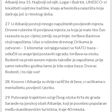
Albaniji ima 15. Najbolji od njih, Logar i Butrint, UNESCO-vi
lokaliteti svjetske baštine, imaju arheološka nalazišta koja
datiraju još iz rimskog doba.
27. U Albaniji postoji mnogo napuštenih povijesnih mjesta.
Drevne ruševine ili povijesna mjesta za koja je malo tko čuo
razasuta su po cijeloj zemlji, na primjer, tvrđava Bastova
stoji napuštena. Ulaz u ruševine drevnog Orikuma je
zatvoren – 1 kilometar od njega nalazi se NATO baza –
odlučili su unaprijed postaviti ogradu; tvrđava na otoku
Rodonit na prekrasnom mjestu također je napuštena: prije
samo nekoliko godina tamo je bila vojna baza; Dvorac
Rodonit, i to nije sve!
28. Kosovo i Albanija su dvije različite države, s razlikama u
mentalitetu, povijesti i jeziku.
29. Putovanje trajektom od grčkog otoka Krfa do grada
Sarande na jonskoj obali Albanije, koji je posebno popularan
među skandinavskim turistima, traje 40 minuta.