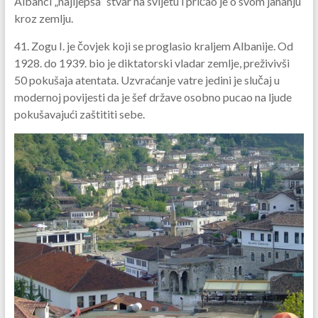
Albanci „najljepša“ stvar na svijetu i pričao je o svom jahanju
kroz zemlju.
41. Zogu I. je čovjek koji se proglasio kraljem Albanije. Od
1928. do 1939. bio je diktatorski vladar zemlje, preživivši
50 pokušaja atentata. Uzvraćanje vatre jedini je slučaj u
modernoj povijesti da je šef države osobno pucao na ljude
pokušavajući zaštititi sebe.