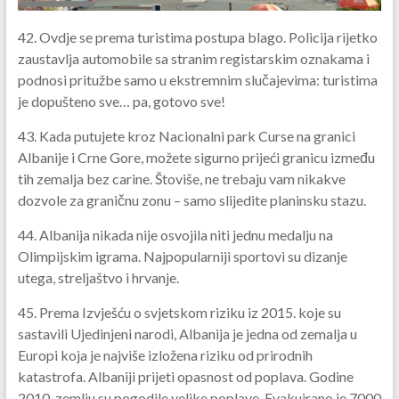
42. Ovdje se prema turistima postupa blago. Policija rijetko
zaustavlja automobile sa stranim registarskim oznakama i
podnosi pritužbe samo u ekstremnim slučajevima: turistima
je dopušteno sve… pa, gotovo sve!
43. Kada putujete kroz Nacionalni park Curse na granici
Albanije i Crne Gore, možete sigurno prijeći granicu između
tih zemalja bez carine. Štoviše, ne trebaju vam nikakve
dozvole za graničnu zonu – samo slijedite planinsku stazu.
44. Albanija nikada nije osvojila niti jednu medalju na
Olimpijskim igrama. Najpopularniji sportovi su dizanje
utega, streljaštvo i hrvanje.
45. Prema Izvješću o svjetskom riziku iz 2015. koje su
sastavili Ujedinjeni narodi, Albanija je jedna od zemalja u
Europi koja je najviše izložena riziku od prirodnih
katastrofa. Albaniji prijeti opasnost od poplava. Godine
2010. zemlju su pogodile velike poplave. Evakuirano je 7000