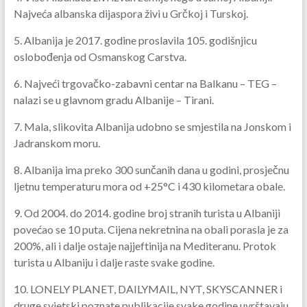
Najveća albanska dijaspora živi u Grčkoj i Turskoj.
5. Albanija je 2017. godine proslavila 105. godišnjicu
oslobođenja od Osmanskog Carstva.
6. Najveći trgovačko-zabavni centar na Balkanu – TEG –
nalazi se u glavnom gradu Albanije – Tirani.
7. Mala, slikovita Albanija udobno se smjestila na Jonskom i
Jadranskom moru.
8. Albanija ima preko 300 sunčanih dana u godini, prosječnu
ljetnu temperaturu mora od +25°C i 430 kilometara obale.
9. Od 2004. do 2014. godine broj stranih turista u Albaniji
povećao se 10 puta. Cijena nekretnina na obali porasla je za
200%, ali i dalje ostaje najjeftinija na Mediteranu. Protok
turista u Albaniju i dalje raste svake godine.
10. LONELY PLANET, DAILYMAIL, NYT, SKYSCANNER i
druge svjetski poznate publikacije svake godine uvrštavaju