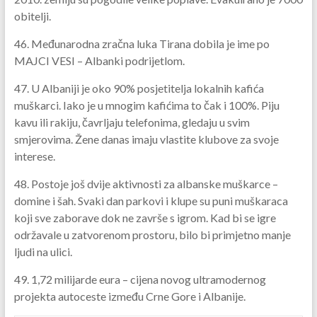
obitelji.
46. ​​​​​​Međunarodna zračna luka Tirana dobila je ime po
MAJCI VESI – Albanki podrijetlom.
47. U Albaniji je oko 90% posjetitelja lokalnih kafića
muškarci. Iako je u mnogim kafićima to čak i 100%. Piju
kavu ili rakiju, čavrljaju telefonima, gledaju u svim
smjerovima. Žene danas imaju vlastite klubove za svoje
interese.
48. Postoje još dvije aktivnosti za albanske muškarce –
domine i šah. Svaki dan parkovi i klupe su puni muškaraca
koji sve zaborave dok ne završe s igrom. Kad bi se igre
održavale u zatvorenom prostoru, bilo bi primjetno manje
ljudi na ulici.
49. 1,72 milijarde eura – cijena novog ultramodernog
projekta autoceste između Crne Gore i Albanije.