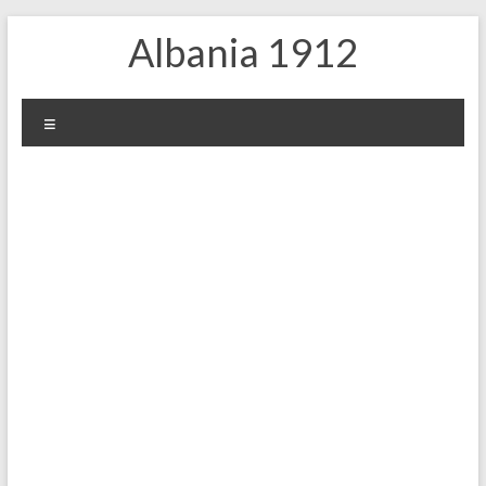
Skip
Albania 1912
to
content
Menu