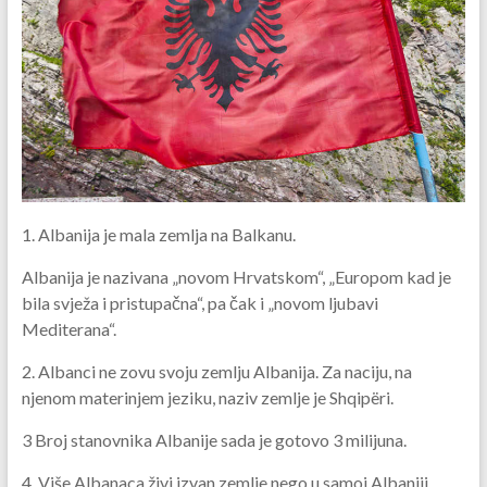
1. Albanija je mala zemlja na Balkanu.
Albanija je nazivana „novom Hrvatskom“, „Europom kad je
bila svježa i pristupačna“, pa čak i „novom ljubavi
Mediterana“.
2. Albanci ne zovu svoju zemlju Albanija. Za naciju, na
njenom materinjem jeziku, naziv zemlje je Shqipëri.
3 Broj stanovnika Albanije sada je gotovo 3 milijuna.
4. Više Albanaca živi izvan zemlje nego u samoj Albaniji.