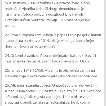
muslimansko, 10% katoličko i 7% pravoslavno, a broj
praktičnih vjernika jedne ili druge denominacije je
minimalan. Otuda potpuna odsutnost bilo kakvih
ekstremističkih pokreta u zemlji ili sukoba na vjerskoj
osnovi.
23. Prva europska zemlja koju je papa Franjo posjetio nakon
stupanja na papinstvo 2014. bila je Albanija, kao primjer
„harmoničnog suživota religija“.
24. Državni praznici u Albaniji uključuju i katolički Božić i
muslimanski Kurban-bajram, kao i pravoslavni Uskrs.
25. Između 1948. i 1958. Albanija je bila jedina zemlja na
Balkanu koja je održavala prijateljske odnose sa SSSR-om.
26. Albanija je zemlja cvijeća. Unatoč svojoj maloj veličini,
Albanija ima preko 3250 vrsta biljaka, što čini 30% sve flore
u Europi. Najbolja mjesta za posjetiti kako biste vidjeli
živopisni krajolik zemlje su nacionalni parkovi, kojih u