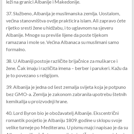
leži na granici Albanije i Makedonije.
37. Službeno, Albanija je muslimanska zemlja. Uostalom,
većina stanovništva ovdje prakticira islam. Ali zapravo ćete
rijetko sresti žene u hidžabu, i to uglavnom na sjeveru
Albanije. Mnoge su previše lijene da poste tijekom
ramazana i mole se. Većina Albanaca su muslimani samo
formalno.
38. U Albaniji postoje različite brijačnice za muškarce i
žene. Čak imaju i različita imena – berber i parukeri. Kažu da
je to povezano s religijom.
39. Albanija je jedna od šest zemalja svijeta koja je potpuno
bez GMO-a. Zemlja je zakonom zabranila upotrebu štetnih
kemikalija u proizvodnji hrane.
40. Lord Byron bio je obožavatelj Albanije. Ekscentrični
romantik posjetio je Albaniju 1809. godine u sklopu svoje
velike turneje po Mediteranu. U pismu majci napisao je da su