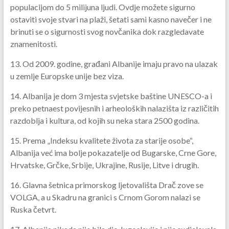
populacijom do 5 milijuna ljudi. Ovdje možete sigurno
ostaviti svoje stvari na plaži, šetati sami kasno navečer i ne
brinuti se o sigurnosti svog novčanika dok razgledavate
znamenitosti.
13. Od 2009. godine, građani Albanije imaju pravo na ulazak
u zemlje Europske unije bez viza.
14. Albanija je dom 3 mjesta svjetske baštine UNESCO-a i
preko petnaest povijesnih i arheoloških nalazišta iz različitih
razdoblja i kultura, od kojih su neka stara 2500 godina.
15. Prema „Indeksu kvalitete života za starije osobe“,
Albanija već ima bolje pokazatelje od Bugarske, Crne Gore,
Hrvatske, Grčke, Srbije, Ukrajine, Rusije, Litve i drugih.
16. Glavna šetnica primorskog ljetovališta Drač zove se
VOLGA, a u Skadru na granici s Crnom Gorom nalazi se
Ruska četvrt.