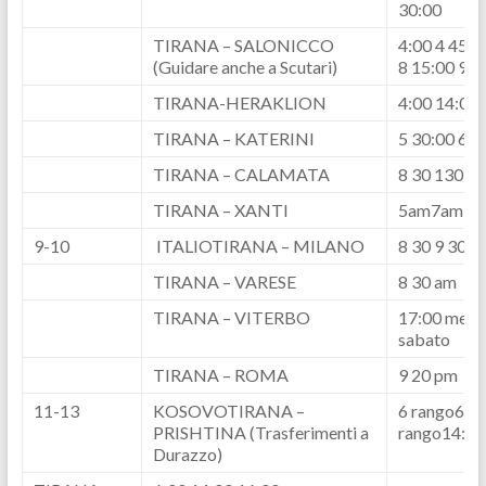
30:00
TIRANA – SALONICCO
4:00 4 45:0
(Guidare anche a Scutari)
8 15:00 9:0
TIRANA-HERAKLION
4:00 14:00 
TIRANA – KATERINI
5 30:00 6:0
TIRANA – CALAMATA
8 30 130 14
TIRANA – XANTI
5am7am
9-10
ITALIOTIRANA – MILANO
8 30 9 30
TIRANA – VARESE
8 30 am
TIRANA – VITERBO
17:00 merco
sabato
TIRANA – ROMA
9 20 pm
11-13
KOSOVOTIRANA –
6 rango6 3
PRISHTINA (Trasferimenti a
rango14:00
Durazzo)