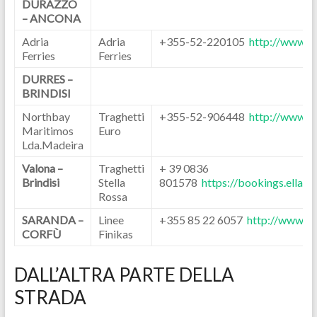
DURAZZO
– ANCONA
Adria
Adria
+355-52-220105
http://www.ad
Ferries
Ferries
DURRES –
BRINDISI
Northbay
Traghetti
+355-52-906448
http://www.e
Maritimos
Euro
Lda.Madeira
Valona –
Traghetti
+ 39 0836
Brindisi
Stella
801578
https://bookings.ellade
Rossa
SARANDA –
Linee
+355 85 22 6057
http://www.fin
CORFÙ
Finikas
DALL’ALTRA PARTE DELLA
STRADA