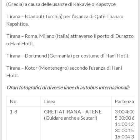
(Grecia) a causa delle usanze di Kakavie o Kapstyce
Tirana – Istanbul (Turchia) per l’usanza di Qafë Thana o
Kapshtica.
Tirana – Roma, Milano (Italia) attraverso il porto di Durazzo
o Hani Hotit.
Tirana – Dortmund (Germania) per costume di Hani Hotit.
Tirana – Kotor (Montenegro) secondo l’usanza di Hani
Hotit.
Orari fotografici di diverse linee di autobus internazionali:
No.
Linea
Partenza
1-8
GRETIATIRANA – ATENE
3:00 4:00 4
(Guidare anche a Scutari)
5 30:00 6:0
11:00 12:0
30:00 15:0
16:004 30: