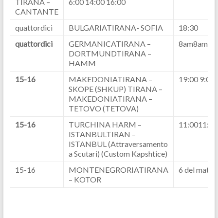
TIRANA –
6:00 14:00 16:00
CANTANTE
quattordici
BULGARIATIRANA- SOFIA
18:30
quattordici
GERMANICATIRANA –
8am8am
DORTMUNDTIRANA –
HAMM
15-16
MAKEDONIATIRANA –
19:00 9:00 
SKOPE (SHKUP) TIRANA –
MAKEDONIATIRANA –
TETOVO (TETOVA)
15-16
TURCHINA HARM –
11:0011:00
ISTANBULTIRAN –
ISTANBUL (Attraversamento
a Scutari) (Custom Kapshtice)
15-16
MONTENEGRORIATIRANA
6 del matti
– KOTOR