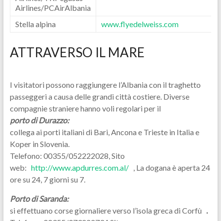
Airlines/PCAirAlbania
Stella alpina
www.flyedelweiss.com
ATTRAVERSO IL MARE
I visitatori possono raggiungere l’Albania con il traghetto
passeggeri a causa delle grandi città costiere. Diverse
compagnie straniere hanno voli regolari per il
porto di Durazzo:
collega ai porti italiani di Bari, Ancona e Trieste in Italia e
Koper in Slovenia.
Telefono: 00355/052222028, Sito
web:
http://www.apdurres.com.al/
, La dogana è aperta 24
ore su 24, 7 giorni su 7.
Porto di Saranda:
si effettuano corse giornaliere verso l’isola greca di Corfù
.