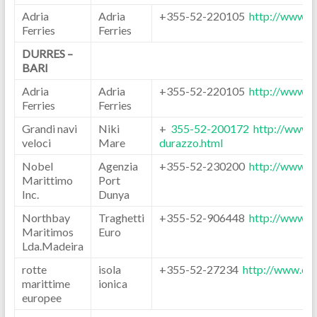
Adria
Adria
+355-52-220105
http://www.ad
Ferries
Ferries
DURRES –
BARI
Adria
Adria
+355-52-220105
http://www.ad
Ferries
Ferries
Grandi navi
Niki
+
355-52-200172
http://www.gn
veloci
Mare
durazzo.html
Nobel
Agenzia
+355-52-230200
http://www.du
Marittimo
Port
Inc.
Dunya
Northbay
Traghetti
+355-52-906448
http://www.e
Maritimos
Euro
Lda.Madeira
rotte
isola
+355-52-27234
http://www.eu
marittime
ionica
europee