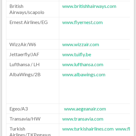
British
www.britishhairways.com
Airways/scapolo
Ernest Airlines/EG
www.flyernest.com
WizzAir/W6
www.wizzair.com
Jettaerfly/JAF
www.tuifly.be
Lufthansa / LH
www.lufthansa.com
AlbaWings/2B
www.albawings.com
Egeo/A3
www.aegeanair.com
Transavia/HW
www.transavia.com
Turkish
www.turkishairlines.com
www.fly
Airlines/TKPegasus