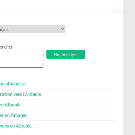
ir
ue
ercher
Rechercher
ne albanaise
ation vers l'Albanie
​​en Albanie
es en Albanie
nces en Albanie