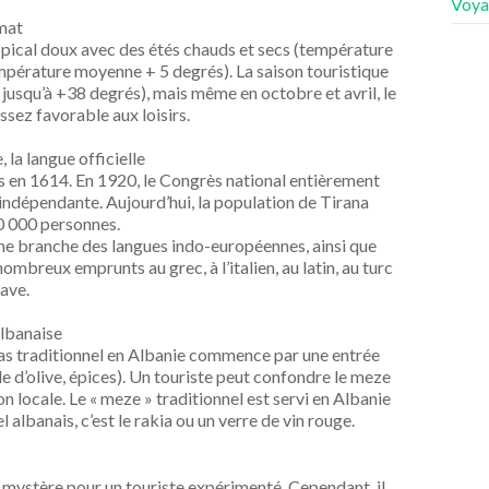
Voya
imat
opical doux avec des étés chauds et secs (température
mpérature moyenne + 5 degrés). La saison touristique
, jusqu’à +38 degrés), mais même en octobre et avril, le
ssez favorable aux loisirs.
, la langue officielle
rcs en 1614. En 1920, le Congrès national entièrement
 indépendante. Aujourd’hui, la population de Tirana
0 000 personnes.
t une branche des langues indo-européennes, ainsi que
nombreux emprunts au grec, à l’italien, au latin, au turc
lave.
albanaise
epas traditionnel en Albanie commence par une entrée
ile d’olive, épices). Un touriste peut confondre le meze
ion locale. Le « meze » traditionnel est servi en Albanie
l albanais, c’est le rakia ou un verre de vin rouge.
mystère pour un touriste expérimenté. Cependant, il