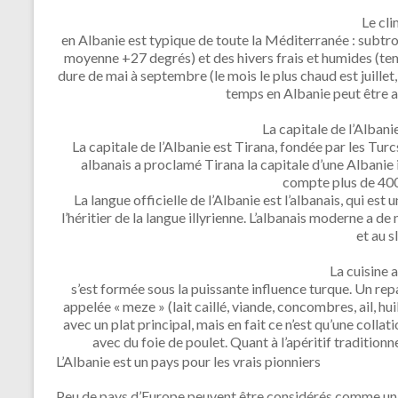
Le cl
en Albanie est typique de toute la Méditerranée : subtr
moyenne +27 degrés) et des hivers frais et humides (te
dure de mai à septembre (le mois le plus chaud est juillet
temps en Albanie peut être a
La capitale de l’Albanie
La capitale de l’Albanie est Tirana, fondée par les Tu
albanais a proclamé Tirana la capitale d’une Albanie
compte plus de 40
La langue officielle de l’Albanie est l’albanais, qui es
l’héritier de la langue illyrienne. L’albanais moderne a de 
et au s
La cuisine 
s’est formée sous la puissante influence turque. Un r
appelée « meze » (lait caillé, viande, concombres, ail, hu
avec un plat principal, mais en fait ce n’est qu’une collat
avec du foie de poulet. Quant à l’apéritif traditionne
L’Albanie est un pays pour les vrais pionniers
Peu de pays d’Europe peuvent être considérés comme un 