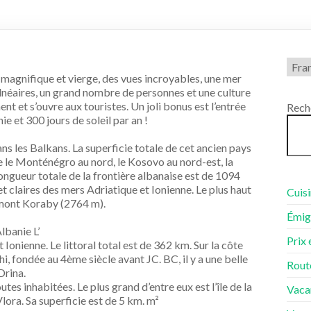
Chois
une
 magnifique et vierge, des vues incroyables, une mer
lang
alnéaires, un grand nombre de personnes et une culture
t et s’ouvre aux touristes. Un joli bonus est l’entrée
Rech
e et 300 jours de soleil par an !
ans les Balkans. La superficie totale de cet ancien pays
 le Monténégro au nord, le Kosovo au nord-est, la
longueur totale de la frontière albanaise est de 1094
et claires des mers Adriatique et Ionienne. Le plus haut
Cuisi
 mont Koraby (2764 m).
Émigr
lbanie L’
Prix 
Ionienne. Le littoral total est de 362 km. Sur la côte
hi, fondée au 4ème siècle avant JC. BC, il y a une belle
Rout
Drina.
utes inhabitées. Le plus grand d’entre eux est l’île de la
Vaca
Vlora. Sa superficie est de 5 km. m²