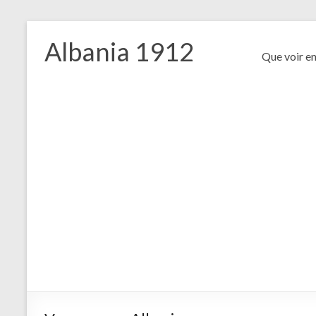
Aller
au
Albania 1912
contenu
Que voir e