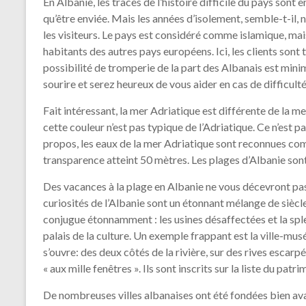
En Albanie, les traces de l’histoire difficile du pays sont 
qu’être enviée. Mais les années d’isolement, semble-t-il,
les visiteurs. Le pays est considéré comme islamique, mais
habitants des autres pays européens. Ici, les clients sont 
possibilité de tromperie de la part des Albanais est minim
sourire et serez heureux de vous aider en cas de difficulté
Fait intéressant, la mer Adriatique est différente de la me
cette couleur n’est pas typique de l’Adriatique. Ce n’est pas
propos, les eaux de la mer Adriatique sont reconnues comm
transparence atteint 50 mètres. Les plages d’Albanie son
Des vacances à la plage en Albanie ne vous décevront pas,
curiosités de l’Albanie sont un étonnant mélange de siècles
conjugue étonnamment : les usines désaffectées et la sp
palais de la culture. Un exemple frappant est la ville-mus
s’ouvre: des deux côtés de la rivière, sur des rives escarp
« aux mille fenêtres ». Ils sont inscrits sur la liste du p
De nombreuses villes albanaises ont été fondées bien ava