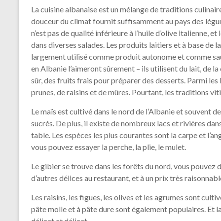
La cuisine albanaise est un mélange de traditions culinaire
douceur du climat fournit suffisamment au pays des légumes
n’est pas de qualité inférieure à l’huile d’olive italienne, et 
dans diverses salades. Les produits laitiers et à base de la
largement utilisé comme produit autonome et comme sauce
en Albanie l’aimeront sûrement – ils utilisent du lait, de la
sûr, des fruits frais pour préparer des desserts. Parmi les
prunes, de raisins et de mûres. Pourtant, les traditions v
Le maïs est cultivé dans le nord de l’Albanie et souvent d
sucrés. De plus, il existe de nombreux lacs et rivières dan
table. Les espèces les plus courantes sont la carpe et l’angu
vous pouvez essayer la perche, la plie, le mulet.
Le gibier se trouve dans les forêts du nord, vous pouvez 
d’autres délices au restaurant, et à un prix très raisonnabl
Les raisins, les figues, les olives et les agrumes sont cult
pâte molle et à pâte dure sont également populaires. Et la
délicat et délicat.