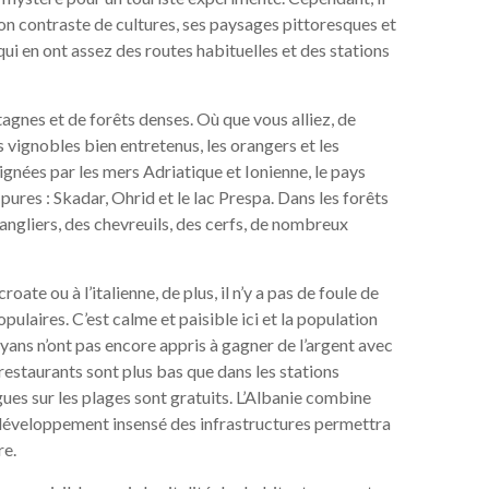
t son contraste de cultures, ses paysages pittoresques et
ui en ont assez des routes habituelles et des stations
agnes et de forêts denses. Où que vous alliez, de
 vignobles bien entretenus, les orangers et les
aignées par les mers Adriatique et Ionienne, le pays
ures : Skadar, Ohrid et le lac Prespa. Dans les forêts
 sangliers, des chevreuils, des cerfs, de nombreux
roate ou à l’italienne, de plus, il n’y a pas de foule de
opulaires. C’est calme et paisible ici et la population
rayans n’ont pas encore appris à gagner de l’argent avec
s restaurants sont plus bas que dans les stations
ngues sur les plages sont gratuits. L’Albanie combine
le développement insensé des infrastructures permettra
re.