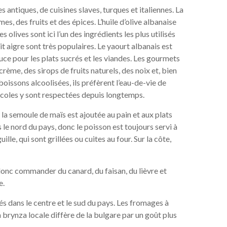
s antiques, de cuisines slaves, turques et italiennes. La
, des fruits et des épices. L’huile d’olive albanaise
les olives sont ici l’un des ingrédients les plus utilisés
it aigre sont très populaires. Le yaourt albanais est
 pour les plats sucrés et les viandes. Les gourmets
 crème, des sirops de fruits naturels, des noix et, bien
 boissons alcoolisées, ils préfèrent l’eau-de-vie de
iticoles y sont respectées depuis longtemps.
e la semoule de maïs est ajoutée au pain et aux plats
s le nord du pays, donc le poisson est toujours servi à
ille, qui sont grillées ou cuites au four. Sur la côte,
donc commander du canard, du faisan, du lièvre et
e.
ivés dans le centre et le sud du pays. Les fromages à
 brynza locale diffère de la bulgare par un goût plus