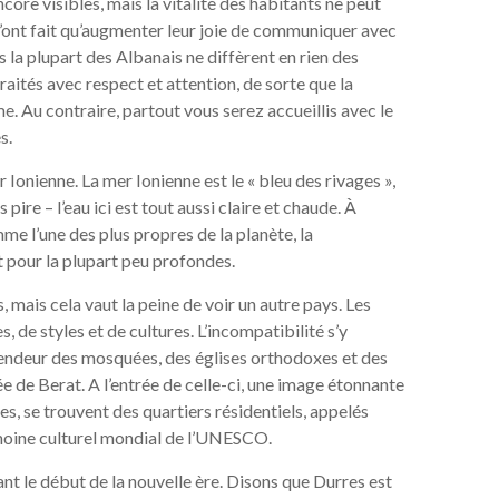
encore visibles, mais la vitalité des habitants ne peut
 n’ont fait qu’augmenter leur joie de communiquer avec
 la plupart des Albanais ne diffèrent en rien des
traités avec respect et attention, de sorte que la
e. Au contraire, partout vous serez accueillis avec le
s.
r Ionienne. La mer Ionienne est le « bleu des rivages »,
 pire – l’eau ici est tout aussi claire et chaude. À
e l’une des plus propres de la planète, la
t pour la plupart peu profondes.
 mais cela vaut la peine de voir un autre pays. Les
, de styles et de cultures. L’incompatibilité s’y
lendeur des mosquées, des églises orthodoxes et des
ée de Berat. A l’entrée de celle-ci, une image étonnante
ées, se trouvent des quartiers résidentiels, appelés
atrimoine culturel mondial de l’UNESCO.
nt le début de la nouvelle ère. Disons que Durres est