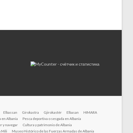
Elbassan
Girokastra
Gjirokastër
Elbasan
HIMARA
 en Albania
Pesca deportiva o sesgada en Albania
r y navegar
Cultura y patrimonio de Albania
 Mili
Museo Histórico de las Fuerzas Armadas de Albania