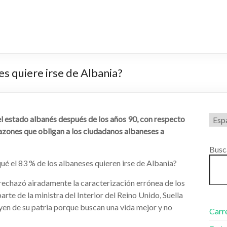
es quiere irse de Albania?
Elegi
el estado albanés después de los años 90, con respecto
un
 razones que obligan a los ciudadanos albaneses a
idio
Busc
ué el 83 % de los albaneses quieren irse de Albania?
 rechazó airadamente la caracterización errónea de los
rte de la ministra del Interior del Reino Unido, Suella
yen de su patria porque buscan una vida mejor y no
Carr