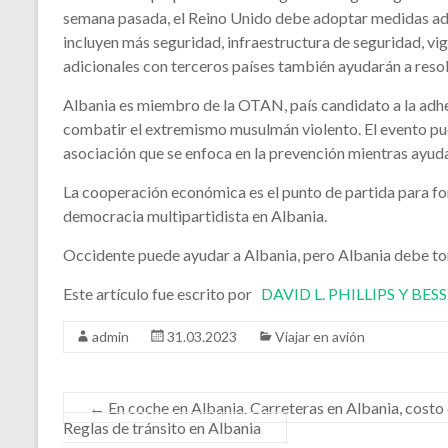
semana pasada, el Reino Unido debe adoptar medidas adi
incluyen más seguridad, infraestructura de seguridad, vig
adicionales con terceros países también ayudarán a reso
Albania es miembro de la OTAN, país candidato a la adhesi
combatir el extremismo musulmán violento. El evento pue
asociación que se enfoca en la prevención mientras ayud
La cooperación económica es el punto de partida para for
democracia multipartidista en Albania.
Occidente puede ayudar a Albania, pero Albania debe toma
Este artículo fue escrito por
DAVID L. PHILLIPS Y BE
admin
31.03.2023
Viajar en avión
←
En coche en Albania. Carreteras en Albania, costo 
Reglas de tránsito en Albania