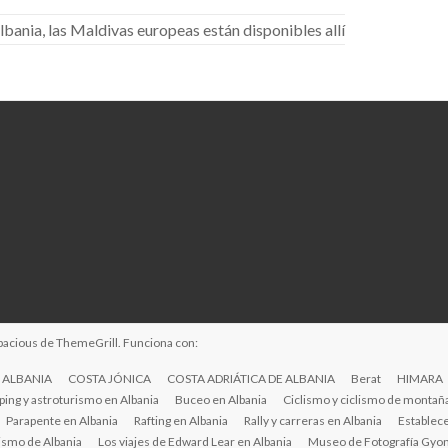
lbania, las Maldivas europeas están disponibles allí
pacious
de ThemeGrill. Funciona con:
 ALBANIA
COSTA JÓNICA
COSTA ADRIÁTICA DE ALBANIA
Berat
HIMARA
ing y astroturismo en Albania
Buceo en Albania
Ciclismo y ciclismo de montaña
Parapente en Albania
Rafting en Albania
Rally y carreras en Albania
Establece
ismo de Albania
Los viajes de Edward Lear en Albania
Museo de Fotografía Gyon