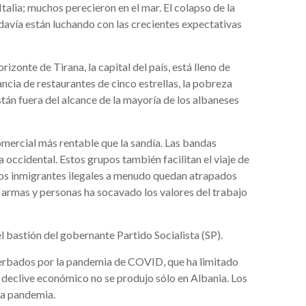
talia; muchos perecieron en el mar. El colapso de la
avía están luchando con las crecientes expectativas
zonte de Tirana, la capital del país, está lleno de
ancia de restaurantes de cinco estrellas, la pobreza
án fuera del alcance de la mayoría de los albaneses
mercial más rentable que la sandía. Las bandas
occidental. Estos grupos también facilitan el viaje de
los inmigrantes ilegales a menudo quedan atrapados
as, armas y personas ha socavado los valores del trabajo
l bastión del gobernante Partido Socialista (SP).
erbados por la pandemia de COVID, que ha limitado
 El declive económico no se produjo sólo en Albania. Los
la pandemia.