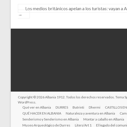
Los medios británicos apelan a los turistas: vayan a A
→
Copyright © 2026
Albania 1912
. Todos los derechos reservados. Tema
S
WordPress
.
Qué ver en Albania
DURRES
Butrinti
Dhermi
CASTILLOS EN
QUÉ HACER EN ALBANIA
Naturaleza y aventura en Albania
Camp
Senderismo y Senderismo en Albania
Montar a caballo en Albania
Museo Arqueológico de Durres
Litera’Art 1
El legado del comun