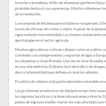
la noche a la mañana. Miles de albaneses partieron hacia I
pirámide destrozó sus esperanzas. Muchos albaneses tod
de la revolución.
La economía de Albania parece haberse recuperado. El hori
torres de oficinas de cromo y vidrio. A pesar de la abund
sigue estando muy extendida. Los buenos restaurantes est
que trabajan en el sector agrícola.
Muchos agricultores cultivan cáñamo como un cultivo co
criminales son omnipresentes y exportan drogas a Europa 
los albaneses a Gran Bretaña. Una vez en Gran Bretaña, 
en una vida delictiva. El dinero fácil del tráfico de drog
duro y la honestidad que definen el carácter albanés.
El cultivo de cáñamo está particularmente extendido en e
Los problemas económicos de Albania se han visto exac
los ingresos turísticos y la inversión extranjera directa.
países de ingresos medios fueron los más afectados por 