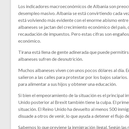
Los indicadores macroeconómicos de Albania son preocup
desempleo masivo. Albania se está convirtiendo cada vez 
está volviendo más evidente con el enorme abismo entre l
albaneses se jactan del crecimiento económico del país, 
recaudación de impuestos. Pero estas cifras son engaños
económico.
Tirana está llena de gente adinerada que puede permitir
albaneses sufren de desnutrición.
Muchos albaneses viven con unos pocos dólares al día. 
salieron a las calles para protestar por los bajos salario
para alimentar a sus hijos y obtener una educación.
Si bien el empeoramiento de la situación es el principal im
Unido posterior al Brexit también tiene la culpa. El prime
situación. El Reino Unido ha devuelto al menos 500 inmig
disuade a otros de venir, lo que ayuda a detener el flujo d
Sabemos lo que previene la inmigración ilegal. Según las