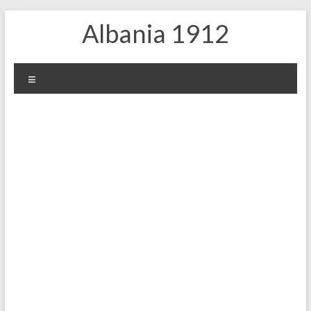
Skip
Albania 1912
to
content
Меню