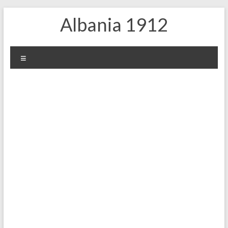
Skip
Albania 1912
to
content
Меню