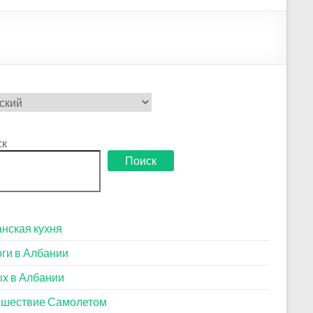
рать
ск
Поиск
нская кухня
ги в Албании
х в Албании
ешествие Самолетом