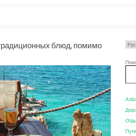
Выб
 традиционных блюд, помимо
язык
Пои
Алба
Доро
Отды
Пут