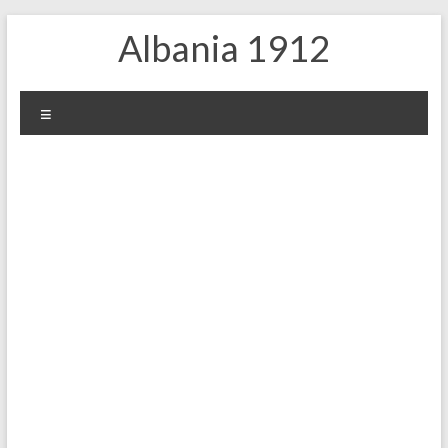
Skip
Albania 1912
to
content
Меню