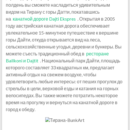
полдень вы сможете насладиться удивительным
видом на Тирану с горы Датти, покатавшись
на
канатной дороге Dajti Ekspres
. Открытая в 2005
году австрийская канатная дорога обеспечивает
увлекательное 15-минутное путешествие к вершине
горы Дайти, откуда открывается вид на леса,
сельскохозяйственные угодья, деревни и бункеры. Вы
можете съесть традиционный обед в
ресторане
Ballkoni и Dajtit
. Национальный парк Дайти, площадь
которого составляет 33 квадратных км, предлагает
активный отдых на свежем воздухе, чтобы
удовлетворить любые интересы: от пеших прогулок до
стрельбы в цели, верховой езды и катания на горных
велосипедах. Вы также можете потратить некоторое
время на прогулку и вернуться на канатной дороге в
город к обеду.