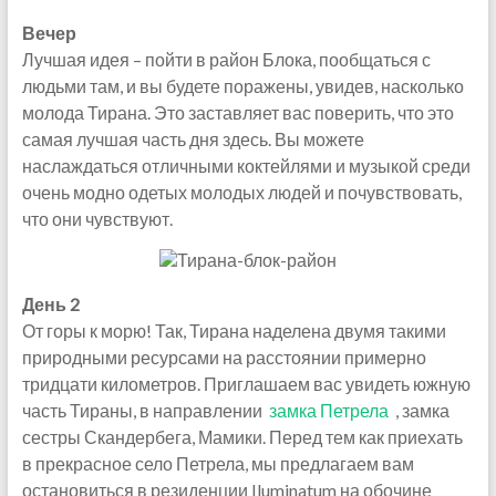
Вечер
Лучшая идея – пойти в район Блока, пообщаться с
людьми там, и вы будете поражены, увидев, насколько
молода Тирана. Это заставляет вас поверить, что это
самая лучшая часть дня здесь. Вы можете
наслаждаться отличными коктейлями и музыкой среди
очень модно одетых молодых людей и почувствовать,
что они чувствуют.
День 2
От горы к морю! Так, Тирана наделена двумя такими
природными ресурсами на расстоянии примерно
тридцати километров. Приглашаем вас увидеть южную
часть Тираны, в направлении
замка Петрела
, замка
сестры Скандербега, Мамики. Перед тем как приехать
в прекрасное село Петрела, мы предлагаем вам
остановиться в резиденции Iluminatum на обочине