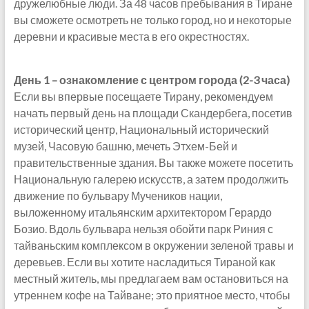
дружелюбные люди. За 48 часов пребывания в Тиране
вы сможете осмотреть не только город, но и некоторые
деревни и красивые места в его окрестностях.
День 1 – ознакомление с центром города (2-3 часа)
Если вы впервые посещаете Тирану, рекомендуем
начать первый день на площади Скандербега, посетив
исторический центр, Национальный исторический
музей, Часовую башню, мечеть Этхем-Бей и
правительственные здания. Вы также можете посетить
Национальную галерею искусств, а затем продолжить
движение по бульвару Мучеников нации,
выложенному итальянским архитектором Герардо
Бозио. Вдоль бульвара нельзя обойти парк Риния с
тайваньским комплексом в окружении зеленой травы и
деревьев. Если вы хотите насладиться Тираной как
местный житель, мы предлагаем вам остановиться на
утреннем кофе на Тайване; это приятное место, чтобы