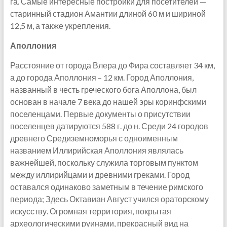
га. Самые интересные постройки для посетителей —
старинный стадион Амантии длиной 60 м и шириной
12,5 м, а также укрепления.
Аполлония
Расстояние от города Влера до Фира составляет 34 км,
а до города Аполлония – 12 км. Город Аполлония,
названный в честь греческого бога Аполлона, был
основан в начале 7 века до нашей эры коринфскими
поселенцами. Первые документы о присутствии
поселенцев датируются 588 г. до н. Среди 24 городов
древнего Средиземноморья с одноименным
названием Иллирийская Аполлония являлась
важнейшей, поскольку служила торговым пунктом
между иллирийцами и древними греками. Город
оставался одинаково заметным в течение римского
периода; Здесь Октавиан Август учился ораторскому
искусству. Огромная территория, покрытая
археологическими руинами, прекрасный вид на