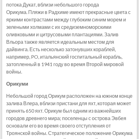
потока Дукат, вблизи небольшого города
Орикума. Пляжи в Радхиме имеют прекрасные цвета с
яркими контрастами между глубоким синим морем и
зелеными холмами с их средиземноморскими
оливковыми и цитрусовыми плантациями. Залив
Вльора также является идеальным местом для
дайвинга. Есть несколько затонувших кораблей,
например, PO, итальянский госпитальный корабль,
затопленный в 1941 году во время Второй мировой
войны.
Орикуми
Небольшой город Орикум расположен на южном конце
залива Влера, вблизи пристани для яхт, которая может
принять 650 яхт. Орикум был одним из важнейших
городов древнего мира; поселенцы с острова Эвбея
основали его во время своего отступления от
Троянской войны. Стратегическое положение Орикума