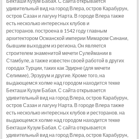
Бекташи Кузум Бабая. С сайта открывается
удивительный вид на город Влера, остров Карабурун,
остров Сазан и лагуну Нарта. В городе Влера также
есть несколько интересных клубов и
ресторанов. построена в 1542 году главным
архитектором Османской империи Мимаром Синани,
бывшим выходцем из региона. Он является
строителем знаменитой мечети Сулеймании в
Стамбуле, а также известен своей работой в других
городах Турции, таких как Эдирне (для мечети
Селимие), Эрзурум и другие. Кроме того, на
выдающемся холме над городом находится текке
Бекташи Кузум Бабая. С сайта открывается
удивительный вид на город Влера, остров Карабурун,
остров Сазан и лагуну Нарта. В городе Влера также
есть несколько интересных клубов и ресторанов. на
выдающемся холме над городом находится текке
Бекташи Кузум Бабая. С сайта открывается
удивительный вид на город Влера, остров Карабурун,