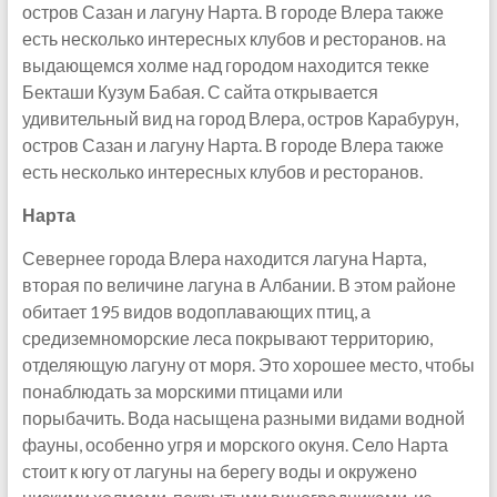
остров Сазан и лагуну Нарта. В городе Влера также
есть несколько интересных клубов и ресторанов. на
выдающемся холме над городом находится текке
Бекташи Кузум Бабая. С сайта открывается
удивительный вид на город Влера, остров Карабурун,
остров Сазан и лагуну Нарта. В городе Влера также
есть несколько интересных клубов и ресторанов.
Нарта
Севернее города Влера находится лагуна Нарта,
вторая по величине лагуна в Албании. В этом районе
обитает 195 видов водоплавающих птиц, а
средиземноморские леса покрывают территорию,
отделяющую лагуну от моря. Это хорошее место, чтобы
понаблюдать за морскими птицами или
порыбачить. Вода насыщена разными видами водной
фауны, особенно угря и морского окуня. Село Нарта
стоит к югу от лагуны на берегу воды и окружено