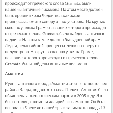
происходит от греческого слова Gramata, были
найдены античные письмена. На этом месте должен
быть древний храм Ледеи, пеласгийской
принцессы. лежит к северу от полуострова. На крутых
склонах у пляжа Граме, название которого происходит
от греческого слова Gramata, были найдены античные
надписи. На этом месте должен быть древний храм
Ледеи, пеласгийской принцессы. лежит к северу от
полуострова. На крутых склонах у пляжа Граме,
название которого происходит от греческого слова
Gramata, были найдены античные письмена.
Амантии
Руины античного города Амантии стоят юго-восточнее
района Влера, недалеко от села Пллоче. Амантия была
объявлена ​​археологическим парком в 2005 году. Это
была столица племени иллирийских амантов. Он был
основан в 5 веке до нашей эры и занимал площадь 13