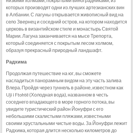
низкими холмами, покрытыми виноградниками, из
которых производят одни из лучших артезианских вин
в Албании. С лагуны открывается живописный вид на
село Звернец и соседний остров, на котором находится
церковь в византийском стиле и монастырь Святой
Марии. Лагуна заканчивается на мысе Трепорта,
который соединяется с покрытым лесом холмом,
образуя прекрасный природный ландшафт.
Радхима
Продолжая путешествие на юг, вы сможете
насладиться панорамным видом на эту часть залива
Влера. Пройдя через туннель в районе, известном как
Uji i Ftohtë (Холодная вода), названном в честь
соседнего впадающего в море горного потока, вы
увидите туристический район Йонуфри с его
небольшими скалистыми пляжами, известными
своими хрустальными чистые воды. За Йонуфри лежит
Радхима, которая длится несколько километров до