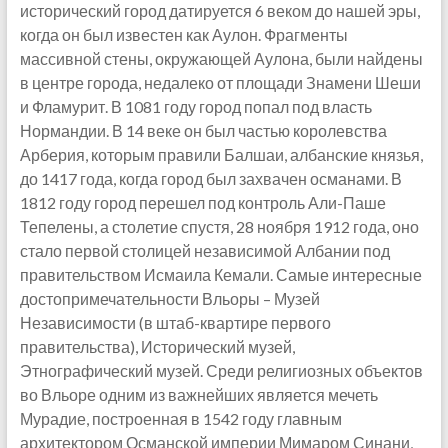
исторический город датируется 6 веком до нашей эры,
когда он был известен как Аулон. Фрагменты
массивной стены, окружающей Аулона, были найдены
в центре города, недалеко от площади Знамени Шеши
и Фламурит. В 1081 году город попал под власть
Нормандии. В 14 веке он был частью королевства
Арберия, которым правили Балшаи, албанские князья,
до 1417 года, когда город был захвачен османами. В
1812 году город перешел под контроль Али-Паше
Тепелены, а столетие спустя, 28 ноября 1912 года, оно
стало первой столицей независимой Албании под
правительством Исмаила Кемали. Самые интересные
достопримечательности Вльоры – Музей
Независимости (в штаб-квартире первого
правительства), Исторический музей,
Этнографический музей. Среди религиозных объектов
во Вльоре одним из важнейших является мечеть
Мурадие, построенная в 1542 году главным
архитектором Османской империи Мимаром Синани,