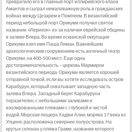
превратило его в главный порт иллирийского клана
Амантов и сыграл немаловажную роль в гражданских
войнах между Цезарем и Помпеем. В византийский
период небольшой порт Орикуми получил святое
название «Иерихон» из-за наличия еврейской общины
в заливе Влера. Во время османской оккупации
Орикуми взял имя Паша Лиман. Важнейшим
археологическим сооружением есть античный театр
Орикуми, на 400-500 мест. Еще одна
достопримечательность – церковь Мармирои
византийского периода. Орикуми является хорошей
отправной точкой, если вы хотите исследовать остров
Карабурун, который охватывает западную часть
залива Влера. Западный берег Карабуруна
поразителен, с небольшими заливами и
изолированными пляжами с глубокой и чистой
водой. Морская пещера Хаджи Алии, моряка 17 века из
Улциня, расположена севернее полуострова. На
крутых склонах у пляжа Граме, название которого