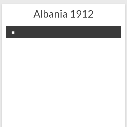
Skip
Albania 1912
to
content
Меню