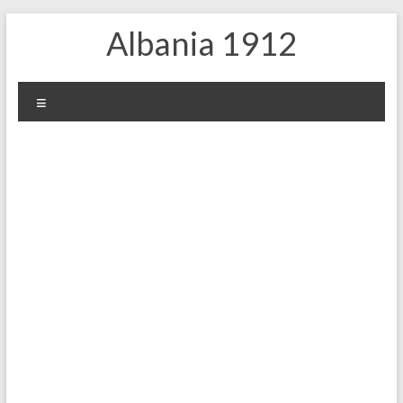
Skip
Albania 1912
to
content
Меню