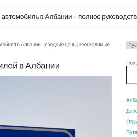
 автомобиль в Албании – полное руководст
Выб
мобиля в Албании – средние цены, необходимые
язык
Пои
илей в Албании
Алба
Доро
Отды
Пут