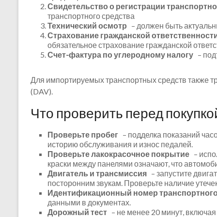
Свидетельство о регистрации транспортно
транспортного средства
Технический осмотр
– должен быть актуальны
Страхование гражданской ответственности
обязательное страхование гражданской ответс
Счет-фактура по углеродному налогу
– под
Для импортируемых транспортных средств также т
(DAV).
Что проверить перед покупко
Проверьте пробег
– подделка показаний часо
историю обслуживания и износ педалей.
Проверьте лакокрасочное покрытие
– испол
краски между панелями означают, что автомоб
Двигатель и трансмиссия
– запустите двигат
посторонним звукам. Проверьте наличие утече
Идентификационный номер транспортного 
данными в документах.
Дорожный тест
– не менее 20 минут, включая 