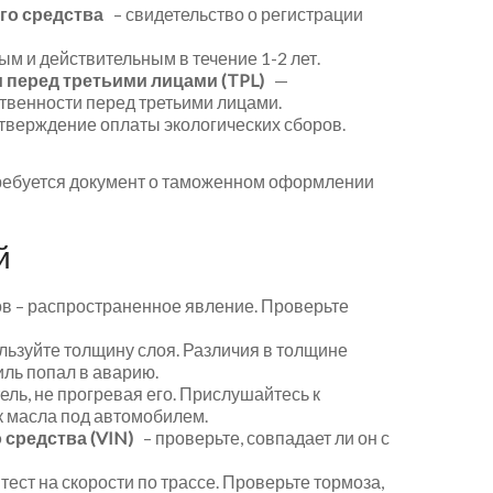
го средства
– свидетельство о регистрации
м и действительным в течение 1-2 лет.
 перед третьими лицами (TPL)
—
твенности перед третьими лицами.
тверждение оплаты экологических сборов.
ребуется документ о таможенном оформлении
й
в – распространенное явление. Проверьте
ьзуйте толщину слоя. Различия в толщине
иль попал в аварию.
ель, не прогревая его. Прислушайтесь к
к масла под автомобилем.
средства (VIN)
– проверьте, совпадает ли он с
тест на скорости по трассе. Проверьте тормоза,