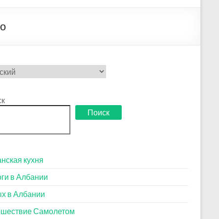
во
рать
ск
Поиск
нская кухня
ги в Албании
х в Албании
ешествие Самолетом