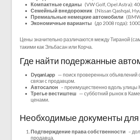
Компактные седаны
(VW Golf, Opel Astra): 4
Семейный внедорожник
(Nissan Qashqai, Hyu
Премиальные немецкие автомобили
(BMW 3
Экономичные варианты
(до 2008 года): 100
Цены значительно различаются между Тираной (са
такими как Эльбасан или Корча.
Где найти подержанные авто
Dyqani.app
— поиск проверенных объявлений с
связи с продавцом.
Автосалон
– преимущественно вдоль улицы К
Трегье вестиштеш
— субботний рынок в Кам
ценами.
Необходимые документы для 
Подтверждение права собственности
– дол
продавца.