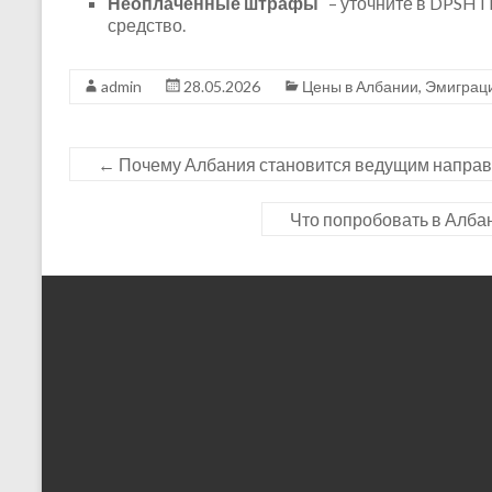
Неоплаченные штрафы
– уточните в DPSHTR
средство.
admin
28.05.2026
Цены в Албании
,
Эмиграц
←
Почему Албания становится ведущим направ
Что попробовать в Алба