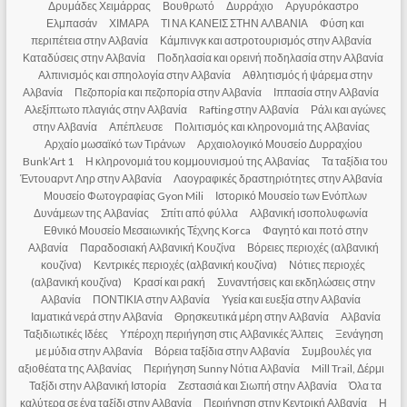
Δρυμάδες Χειμάρρας
Βουθρωτό
Δυρράχιο
Αργυρόκαστρο
Ελμπασάν
ΧΙΜΑΡΑ
ΤΙ ΝΑ ΚΑΝΕΙΣ ΣΤΗΝ ΑΛΒΑΝΙΑ
Φύση και
περιπέτεια στην Αλβανία
Κάμπινγκ και αστροτουρισμός στην Αλβανία
Καταδύσεις στην Αλβανία
Ποδηλασία και ορεινή ποδηλασία στην Αλβανία
Αλπινισμός και σπηολογία στην Αλβανία
Αθλητισμός ή ψάρεμα στην
Αλβανία
Πεζοπορία και πεζοπορία στην Αλβανία
Ιππασία στην Αλβανία
Αλεξίπτωτο πλαγιάς στην Αλβανία
Rafting στην Αλβανία
Ράλι και αγώνες
στην Αλβανία
Απέπλευσε
Πολιτισμός και κληρονομιά της Αλβανίας
Αρχαίο μωσαϊκό των Τιράνων
Αρχαιολογικό Μουσείο Δυρραχίου
Bunk’Art 1
Η κληρονομιά του κομμουνισμού της Αλβανίας
Τα ταξίδια του
Έντουαρντ Ληρ στην Αλβανία
Λαογραφικές δραστηριότητες στην Αλβανία
Μουσείο Φωτογραφίας Gyon Mili
Ιστορικό Μουσείο των Ενόπλων
Δυνάμεων της Αλβανίας
Σπίτι από φύλλα
Αλβανική ισοπολυφωνία
Εθνικό Μουσείο Μεσαιωνικής Τέχνης Korca
Φαγητό και ποτό στην
Αλβανία
Παραδοσιακή Αλβανική Κουζίνα
Βόρειες περιοχές (αλβανική
κουζίνα)
Κεντρικές περιοχές (αλβανική κουζίνα)
Νότιες περιοχές
(αλβανική κουζίνα)
Κρασί και ρακή
Συναντήσεις και εκδηλώσεις στην
Αλβανία
ΠΟΝΤΙΚΙΑ στην Αλβανία
Υγεία και ευεξία στην Αλβανία
Ιαματικά νερά στην Αλβανία
Θρησκευτικά μέρη στην Αλβανία
Αλβανία
Ταξιδιωτικές Ιδέες
Υπέροχη περιήγηση στις Αλβανικές Άλπεις
Ξενάγηση
με μύδια στην Αλβανία
Βόρεια ταξίδια στην Αλβανία
Συμβουλές για
αξιοθέατα της Αλβανίας
Περιήγηση Sunny Νότια Αλβανία
Mill Trail, Δέρμι
Ταξίδι στην Αλβανική Ιστορία
Ζεστασιά και Σιωπή στην Αλβανία
Όλα τα
καλύτερα σε ένα ταξίδι στην Αλβανία
Περιήγηση στην Κεντρική Αλβανία
Η