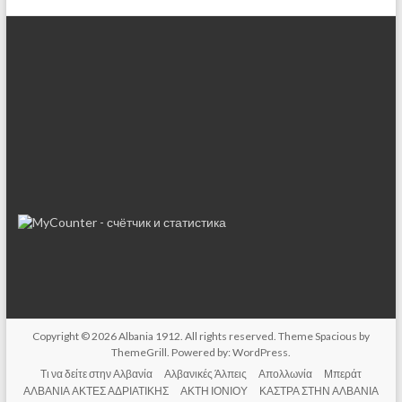
Copyright © 2026
Albania 1912
. All rights reserved. Theme
Spacious
by
ThemeGrill. Powered by:
WordPress
.
Τι να δείτε στην Αλβανία
Αλβανικές Άλπεις
Απολλωνία
Μπεράτ
ΑΛΒΑΝΙΑ ΑΚΤΕΣ ΑΔΡΙΑΤΙΚΗΣ
ΑΚΤΗ ΙΟΝΙΟΥ
ΚΑΣΤΡΑ ΣΤΗΝ ΑΛΒΑΝΙΑ