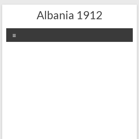
Μετάβαση
Albania 1912
στο
περιεχόμενο
Μενού