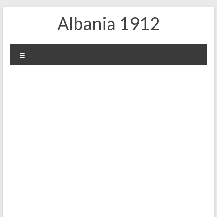
Μετάβαση
Albania 1912
στο
περιεχόμενο
Μενού