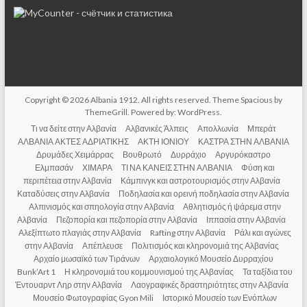
Copyright © 2026
Albania 1912
. All rights reserved. Theme
Spacious
by
ThemeGrill. Powered by:
WordPress
.
Τι να δείτε στην Αλβανία
Αλβανικές Άλπεις
Απολλωνία
Μπεράτ
ΑΛΒΑΝΙΑ ΑΚΤΕΣ ΑΔΡΙΑΤΙΚΗΣ
ΑΚΤΗ ΙΟΝΙΟΥ
ΚΑΣΤΡΑ ΣΤΗΝ ΑΛΒΑΝΙΑ
Δρυμάδες Χειμάρρας
Βουθρωτό
Δυρράχιο
Αργυρόκαστρο
Ελμπασάν
ΧΙΜΑΡΑ
ΤΙ ΝΑ ΚΑΝΕΙΣ ΣΤΗΝ ΑΛΒΑΝΙΑ
Φύση και
περιπέτεια στην Αλβανία
Κάμπινγκ και αστροτουρισμός στην Αλβανία
Καταδύσεις στην Αλβανία
Ποδηλασία και ορεινή ποδηλασία στην Αλβανία
Αλπινισμός και σπηολογία στην Αλβανία
Αθλητισμός ή ψάρεμα στην
Αλβανία
Πεζοπορία και πεζοπορία στην Αλβανία
Ιππασία στην Αλβανία
Αλεξίπτωτο πλαγιάς στην Αλβανία
Rafting στην Αλβανία
Ράλι και αγώνες
στην Αλβανία
Απέπλευσε
Πολιτισμός και κληρονομιά της Αλβανίας
Αρχαίο μωσαϊκό των Τιράνων
Αρχαιολογικό Μουσείο Δυρραχίου
Bunk’Art 1
Η κληρονομιά του κομμουνισμού της Αλβανίας
Τα ταξίδια του
Έντουαρντ Ληρ στην Αλβανία
Λαογραφικές δραστηριότητες στην Αλβανία
Μουσείο Φωτογραφίας Gyon Mili
Ιστορικό Μουσείο των Ενόπλων