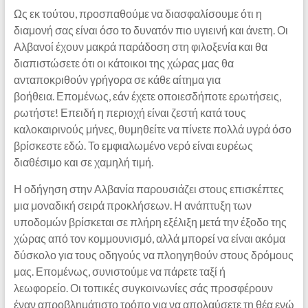
Ως εκ τούτου, προσπαθούμε να διασφαλίσουμε ότι η
διαμονή σας είναι όσο το δυνατόν πιο υγιεινή και άνετη. Οι
Αλβανοί έχουν μακρά παράδοση στη φιλοξενία και θα
διαπιστώσετε ότι οι κάτοικοι της χώρας μας θα
ανταποκριθούν γρήγορα σε κάθε αίτημα για
βοήθεια. Επομένως, εάν έχετε οποιεσδήποτε ερωτήσεις,
ρωτήστε! Επειδή η περιοχή είναι ζεστή κατά τους
καλοκαιρινούς μήνες, θυμηθείτε να πίνετε πολλά υγρά όσο
βρίσκεστε εδώ. Το εμφιαλωμένο νερό είναι ευρέως
διαθέσιμο και σε χαμηλή τιμή.
Η οδήγηση στην Αλβανία παρουσιάζει στους επισκέπτες
μια μοναδική σειρά προκλήσεων. Η ανάπτυξη των
υποδομών βρίσκεται σε πλήρη εξέλιξη μετά την έξοδο της
χώρας από τον κομμουνισμό, αλλά μπορεί να είναι ακόμα
δύσκολο για τους οδηγούς να πλοηγηθούν στους δρόμους
μας. Επομένως, συνιστούμε να πάρετε ταξί ή
λεωφορείο. Οι τοπικές συγκοινωνίες σάς προσφέρουν
έναν απροβλημάτιστο τρόπο για να απολαύσετε τη θέα ενώ