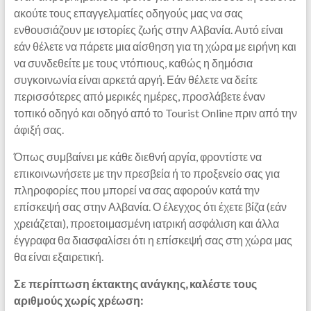
ακούτε τους επαγγελματίες οδηγούς μας να σας
ενθουσιάζουν με ιστορίες ζωής στην Αλβανία. Αυτό είναι
εάν θέλετε να πάρετε μια αίσθηση για τη χώρα με ειρήνη και
να συνδεθείτε με τους ντόπιους, καθώς η δημόσια
συγκοινωνία είναι αρκετά αργή. Εάν θέλετε να δείτε
περισσότερες από μερικές ημέρες, προσλάβετε έναν
τοπικό οδηγό και οδηγό από το Tourist Online πριν από την
άφιξή σας.
Όπως συμβαίνει με κάθε διεθνή αργία, φροντίστε να
επικοινωνήσετε με την πρεσβεία ή το προξενείο σας για
πληροφορίες που μπορεί να σας αφορούν κατά την
επίσκεψή σας στην Αλβανία. Ο έλεγχος ότι έχετε βίζα (εάν
χρειάζεται), προετοιμασμένη ιατρική ασφάλιση και άλλα
έγγραφα θα διασφαλίσει ότι η επίσκεψή σας στη χώρα μας
θα είναι εξαιρετική.
Σε περίπτωση έκτακτης ανάγκης, καλέστε τους
αριθμούς χωρίς χρέωση: