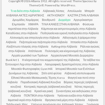
Copyright © 2026
Albania 1912
. All rights reserved. Theme
Spacious
by
ThemeGrill. Powered by:
WordPress
.
Τι να δείτε στην Αλβανία
Αλβανικές Άλπεις
Απολλωνία
Μπεράτ
ΑΛΒΑΝΙΑ ΑΚΤΕΣ ΑΔΡΙΑΤΙΚΗΣ
ΑΚΤΗ ΙΟΝΙΟΥ
ΚΑΣΤΡΑ ΣΤΗΝ ΑΛΒΑΝΙΑ
Δρυμάδες Χειμάρρας
Βουθρωτό
Δυρράχιο
Αργυρόκαστρο
Ελμπασάν
ΧΙΜΑΡΑ
ΤΙ ΝΑ ΚΑΝΕΙΣ ΣΤΗΝ ΑΛΒΑΝΙΑ
Φύση και
περιπέτεια στην Αλβανία
Κάμπινγκ και αστροτουρισμός στην Αλβανία
Καταδύσεις στην Αλβανία
Ποδηλασία και ορεινή ποδηλασία στην Αλβανία
Αλπινισμός και σπηολογία στην Αλβανία
Αθλητισμός ή ψάρεμα στην
Αλβανία
Πεζοπορία και πεζοπορία στην Αλβανία
Ιππασία στην Αλβανία
Αλεξίπτωτο πλαγιάς στην Αλβανία
Rafting στην Αλβανία
Ράλι και αγώνες
στην Αλβανία
Απέπλευσε
Πολιτισμός και κληρονομιά της Αλβανίας
Αρχαίο μωσαϊκό των Τιράνων
Αρχαιολογικό Μουσείο Δυρραχίου
Bunk’Art 1
Η κληρονομιά του κομμουνισμού της Αλβανίας
Τα ταξίδια του
Έντουαρντ Ληρ στην Αλβανία
Λαογραφικές δραστηριότητες στην Αλβανία
Μουσείο Φωτογραφίας Gyon Mili
Ιστορικό Μουσείο των Ενόπλων
Δυνάμεων της Αλβανίας
Σπίτι από φύλλα
Αλβανική ισοπολυφωνία
Εθνικό Μουσείο Μεσαιωνικής Τέχνης Korca
Φαγητό και ποτό στην
Αλβανία
Παραδοσιακή Αλβανική Κουζίνα
Βόρειες περιοχές (αλβανική
κουζίνα)
Κεντρικές περιοχές (αλβανική κουζίνα)
Νότιες περιοχές
(αλβανική κουζίνα)
Κρασί και ρακή
Συναντήσεις και εκδηλώσεις στην
Αλβανία
ΠΟΝΤΙΚΙΑ στην Αλβανία
Υγεία και ευεξία στην Αλβανία
Ιαματικά νερά στην Αλβανία
Θρησκευτικά μέρη στην Αλβανία
Αλβανία
Ταξιδιωτικές Ιδέες
Υπέροχη περιήγηση στις Αλβανικές Άλπεις
Ξενάγηση