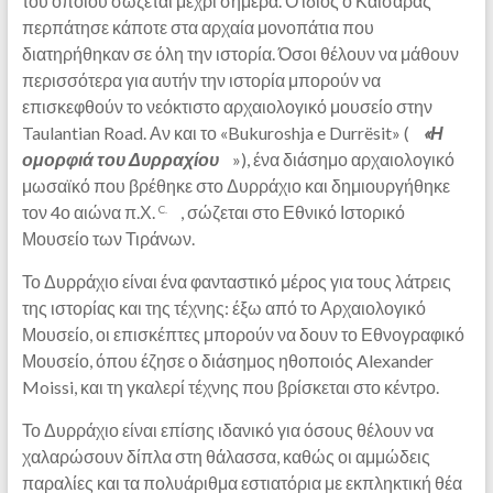
του οποίου σώζεται μέχρι σήμερα. Ο ίδιος ο Καίσαρας
περπάτησε κάποτε στα αρχαία μονοπάτια που
διατηρήθηκαν σε όλη την ιστορία. Όσοι θέλουν να μάθουν
περισσότερα για αυτήν την ιστορία μπορούν να
επισκεφθούν το νεόκτιστο αρχαιολογικό μουσείο στην
Taulantian Road. Αν και το «Bukuroshja e Durrësit» (
«Η
ομορφιά του Δυρραχίου
»), ένα διάσημο αρχαιολογικό
μωσαϊκό που βρέθηκε στο Δυρράχιο και δημιουργήθηκε
τον 4ο αιώνα π.Χ.
, σώζεται στο Εθνικό Ιστορικό
C.
Μουσείο των Τιράνων.
Το Δυρράχιο είναι ένα φανταστικό μέρος για τους λάτρεις
της ιστορίας και της τέχνης: έξω από το Αρχαιολογικό
Μουσείο, οι επισκέπτες μπορούν να δουν το Εθνογραφικό
Μουσείο, όπου έζησε ο διάσημος ηθοποιός Alexander
Moissi, και τη γκαλερί τέχνης που βρίσκεται στο κέντρο.
Το Δυρράχιο είναι επίσης ιδανικό για όσους θέλουν να
χαλαρώσουν δίπλα στη θάλασσα, καθώς οι αμμώδεις
παραλίες και τα πολυάριθμα εστιατόρια με εκπληκτική θέα