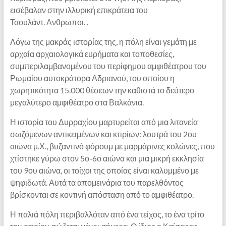
εισέβαλαν στην ιλλυρική επικράτεια του
Ταουλάντ. Ανθρωποι. .
Λόγω της μακράς ιστορίας της, η πόλη είναι γεμάτη με
αρχαία αρχαιολογικά ευρήματα και τοποθεσίες,
συμπεριλαμβανομένου του περίφημου αμφιθέατρου του
Ρωμαίου αυτοκράτορα Αδριανού, του οποίου η
χωρητικότητα 15.000 θέσεων την καθιστά το δεύτερο
μεγαλύτερο αμφιθέατρο στα Βαλκάνια.
Η ιστορία του Δυρραχίου μαρτυρείται από μια λιτανεία
σωζόμενων αντικειμένων και κτιρίων: λουτρά του 2ου
αιώνα μ.Χ., βυζαντινό φόρουμ με μαρμάρινες κολώνες, που
χτίστηκε γύρω στον 5ο-6ο αιώνα και μια μικρή εκκλησία
του 9ου αιώνα, οι τοίχοι της οποίας είναι καλυμμένο με
ψηφιδωτά. Αυτά τα απομεινάρια του παρελθόντος
βρίσκονται σε κοντινή απόσταση από το αμφιθέατρο.
Η παλιά πόλη περιβαλλόταν από ένα τείχος, το ένα τρίτο