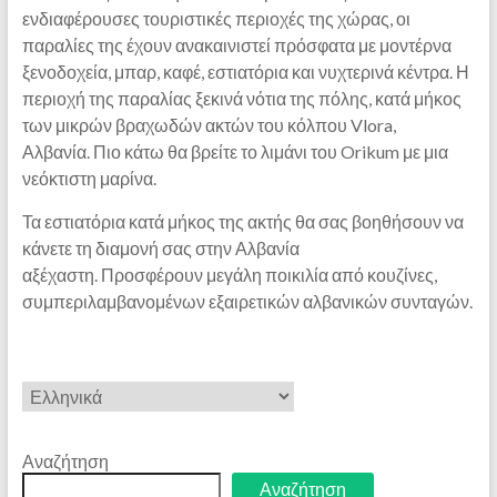
ενδιαφέρουσες τουριστικές περιοχές της χώρας, οι
παραλίες της έχουν ανακαινιστεί πρόσφατα με μοντέρνα
ξενοδοχεία, μπαρ, καφέ, εστιατόρια και νυχτερινά κέντρα. Η
περιοχή της παραλίας ξεκινά νότια της πόλης, κατά μήκος
των μικρών βραχωδών ακτών του κόλπου Vlora,
Αλβανία. Πιο κάτω θα βρείτε το λιμάνι του Orikum με μια
νεόκτιστη μαρίνα.
Τα εστιατόρια κατά μήκος της ακτής θα σας βοηθήσουν να
κάνετε τη διαμονή σας στην Αλβανία
αξέχαστη. Προσφέρουν μεγάλη ποικιλία από κουζίνες,
συμπεριλαμβανομένων εξαιρετικών αλβανικών συνταγών.
Επιλέξτε
μια
γλώσσα
Αναζήτηση
Αναζήτηση