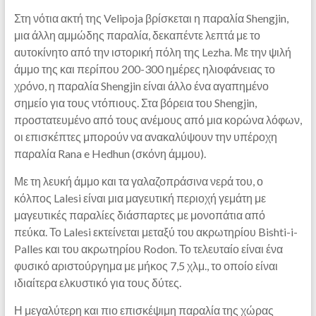
Στη νότια ακτή της Velipoja βρίσκεται η παραλία Shengjin,
μια άλλη αμμώδης παραλία, δεκαπέντε λεπτά με το
αυτοκίνητο από την ιστορική πόλη της Lezha. Με την ψιλή
άμμο της και περίπου 200-300 ημέρες ηλιοφάνειας το
χρόνο, η παραλία Shengjin είναι άλλο ένα αγαπημένο
σημείο για τους ντόπιους. Στα βόρεια του Shengjin,
προστατευμένο από τους ανέμους από μια κορώνα λόφων,
οι επισκέπτες μπορούν να ανακαλύψουν την υπέροχη
παραλία Rana e Hedhun (σκόνη άμμου).
Με τη λευκή άμμο και τα γαλαζοπράσινα νερά του, ο
κόλπος Lalesi είναι μια μαγευτική περιοχή γεμάτη με
μαγευτικές παραλίες διάσπαρτες με μονοπάτια από
πεύκα. Το Lalesi εκτείνεται μεταξύ του ακρωτηρίου Bishti-i-
Palles και του ακρωτηρίου Rodon. Το τελευταίο είναι ένα
φυσικό αριστούργημα με μήκος 7,5 χλμ., το οποίο είναι
ιδιαίτερα ελκυστικό για τους δύτες.
Η μεγαλύτερη και πιο επισκέψιμη παραλία της χώρας