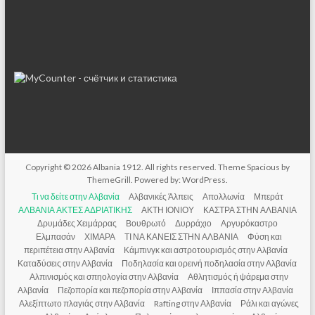
Copyright © 2026
Albania 1912
. All rights reserved. Theme
Spacious
by
ThemeGrill. Powered by:
WordPress
.
Τι να δείτε στην Αλβανία
Αλβανικές Άλπεις
Απολλωνία
Μπεράτ
ΑΛΒΑΝΙΑ ΑΚΤΕΣ ΑΔΡΙΑΤΙΚΗΣ
ΑΚΤΗ ΙΟΝΙΟΥ
ΚΑΣΤΡΑ ΣΤΗΝ ΑΛΒΑΝΙΑ
Δρυμάδες Χειμάρρας
Βουθρωτό
Δυρράχιο
Αργυρόκαστρο
Ελμπασάν
ΧΙΜΑΡΑ
ΤΙ ΝΑ ΚΑΝΕΙΣ ΣΤΗΝ ΑΛΒΑΝΙΑ
Φύση και
περιπέτεια στην Αλβανία
Κάμπινγκ και αστροτουρισμός στην Αλβανία
Καταδύσεις στην Αλβανία
Ποδηλασία και ορεινή ποδηλασία στην Αλβανία
Αλπινισμός και σπηολογία στην Αλβανία
Αθλητισμός ή ψάρεμα στην
Αλβανία
Πεζοπορία και πεζοπορία στην Αλβανία
Ιππασία στην Αλβανία
Αλεξίπτωτο πλαγιάς στην Αλβανία
Rafting στην Αλβανία
Ράλι και αγώνες