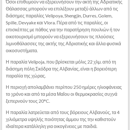
Όσοι επιθυμούν να εξερευνήσουν την ακτή της Αδριατικής
Θάλασσας μπορούν να επιλέξουν μεταξύ άλλων από τις
διάσημες παραλίες Velipoya, Shengjin, Durres, Golem,
Spille, Devyake και Vlora. Πέρα από τις παραλίες, οι
επισκέπτες με πάθος για την παρατήρηση πουλιών ή τον
οικοτουρισμό μπορούν να εξερευνήσουν τις πλούσιες
λιμνοθάλασσες της ακτής της Αδριατικής και άλλα φυσικά
οικοσυστήματα.
Η παραλία Velipoja, που βρίσκεται μόλις 22 χλμ. από τη
διάσημη πόλη Σκόδρα της Αλβανίας, είναι η βορειότερη
παραλία της χώρας.
Η περιοχή απολαμβάνει περίπου 250 ημέρες ηλιοφάνειας
το χρόνο και από τα μέσα Μαΐου οι θερμοκρασίες συχνά
ξεπερνούν τους 20°C.
Η παραλία λατρεύεται από τους βόρειους Αλβανούς, τα 4
χιλιόμετρα υψηλής ποιότητας άμμου της την καθιστούν
ιδιαίτερα κατάλληλη για οικογένειες με παιδιά.