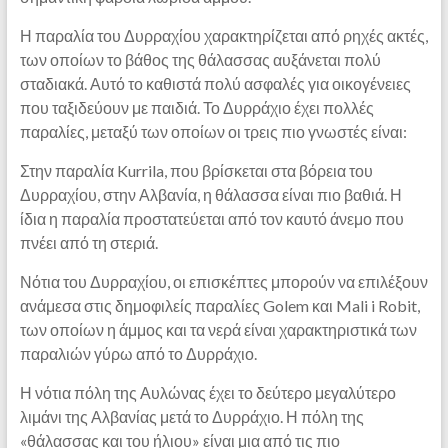
Η παραλία του Δυρραχίου χαρακτηρίζεται από ρηχές ακτές,
των οποίων το βάθος της θάλασσας αυξάνεται πολύ
σταδιακά. Αυτό το καθιστά πολύ ασφαλές για οικογένειες
που ταξιδεύουν με παιδιά. Το Δυρράχιο έχει πολλές
παραλίες, μεταξύ των οποίων οι τρεις πιο γνωστές είναι:
Στην παραλία Kurrila, που βρίσκεται στα βόρεια του
Δυρραχίου, στην Αλβανία, η θάλασσα είναι πιο βαθιά. Η
ίδια η παραλία προστατεύεται από τον καυτό άνεμο που
πνέει από τη στεριά.
Νότια του Δυρραχίου, οι επισκέπτες μπορούν να επιλέξουν
ανάμεσα στις δημοφιλείς παραλίες Golem και Mali i Robit,
των οποίων η άμμος και τα νερά είναι χαρακτηριστικά των
παραλιών γύρω από το Δυρράχιο.
Η νότια πόλη της Αυλώνας έχει το δεύτερο μεγαλύτερο
λιμάνι της Αλβανίας μετά το Δυρράχιο. Η πόλη της
«θάλασσας και του ήλιου» είναι μια από τις πιο