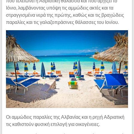
πού τελειώνει η Αδριατική θάλασσα και πού αρχίζει το
Ιόνιο, λαμβάνοντας υπόψη τις αμμώδεις ακτές και τα
στραγγισμένα νερά της πρώτης, καθώς και τις βραχώδεις
παραλίες και τις γαλαζοπράσινες θάλασσες του Ιονίου.
Οι αμμώδεις παραλίες της Αλβανίας και η ρηχή Αδριατική
τις καθιστούν φυσική επιλογή για οικογένειες.