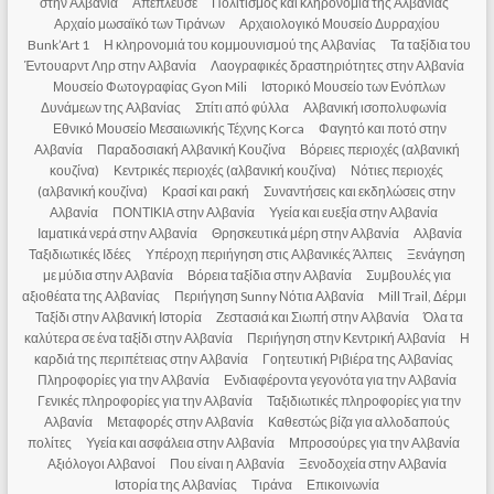
στην Αλβανία
Απέπλευσε
Πολιτισμός και κληρονομιά της Αλβανίας
Αρχαίο μωσαϊκό των Τιράνων
Αρχαιολογικό Μουσείο Δυρραχίου
Bunk’Art 1
Η κληρονομιά του κομμουνισμού της Αλβανίας
Τα ταξίδια του
Έντουαρντ Ληρ στην Αλβανία
Λαογραφικές δραστηριότητες στην Αλβανία
Μουσείο Φωτογραφίας Gyon Mili
Ιστορικό Μουσείο των Ενόπλων
Δυνάμεων της Αλβανίας
Σπίτι από φύλλα
Αλβανική ισοπολυφωνία
Εθνικό Μουσείο Μεσαιωνικής Τέχνης Korca
Φαγητό και ποτό στην
Αλβανία
Παραδοσιακή Αλβανική Κουζίνα
Βόρειες περιοχές (αλβανική
κουζίνα)
Κεντρικές περιοχές (αλβανική κουζίνα)
Νότιες περιοχές
(αλβανική κουζίνα)
Κρασί και ρακή
Συναντήσεις και εκδηλώσεις στην
Αλβανία
ΠΟΝΤΙΚΙΑ στην Αλβανία
Υγεία και ευεξία στην Αλβανία
Ιαματικά νερά στην Αλβανία
Θρησκευτικά μέρη στην Αλβανία
Αλβανία
Ταξιδιωτικές Ιδέες
Υπέροχη περιήγηση στις Αλβανικές Άλπεις
Ξενάγηση
με μύδια στην Αλβανία
Βόρεια ταξίδια στην Αλβανία
Συμβουλές για
αξιοθέατα της Αλβανίας
Περιήγηση Sunny Νότια Αλβανία
Mill Trail, Δέρμι
Ταξίδι στην Αλβανική Ιστορία
Ζεστασιά και Σιωπή στην Αλβανία
Όλα τα
καλύτερα σε ένα ταξίδι στην Αλβανία
Περιήγηση στην Κεντρική Αλβανία
Η
καρδιά της περιπέτειας στην Αλβανία
Γοητευτική Ριβιέρα της Αλβανίας
Πληροφορίες για την Αλβανία
Ενδιαφέροντα γεγονότα για την Αλβανία
Γενικές πληροφορίες για την Αλβανία
Ταξιδιωτικές πληροφορίες για την
Αλβανία
Μεταφορές στην Αλβανία
Καθεστώς βίζα για αλλοδαπούς
πολίτες
Υγεία και ασφάλεια στην Αλβανία
Μπροσούρες για την Αλβανία
Αξιόλογοι Αλβανοί
Που είναι η Αλβανία
Ξενοδοχεία στην Αλβανία
Ιστορία της Αλβανίας
Τιράνα
Επικοινωνία