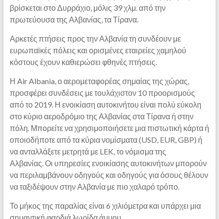
βρίσκεται στο Δυρράχιο, μόλις 39 χλμ. από την
πρωτεύουσα της Αλβανίας, τα Τίρανα.
Αρκετές πτήσεις προς την Αλβανία τη συνδέουν με
ευρωπαϊκές πόλεις και ορισμένες εταιρείες χαμηλού
κόστους έχουν καθιερώσει φθηνές πτήσεις.
Η Air Albania, ο αερομεταφορέας σημαίας της χώρας,
προσφέρει συνδέσεις με τουλάχιστον 10 προορισμούς
από το 2019. Η ενοικίαση αυτοκινήτου είναι πολύ εύκολη
στο κύριο αεροδρόμιο της Αλβανίας στα Τίρανα ή στην
πόλη. Μπορείτε να χρησιμοποιήσετε μια πιστωτική κάρτα ή
οποιοδήποτε από τα κύρια νομίσματα (USD, EUR, GBP) ή
να ανταλλάξετε μετρητά με LEK, το νόμισμα της
Αλβανίας. Οι υπηρεσίες ενοικίασης αυτοκινήτων μπορούν
να περιλαμβάνουν οδηγούς και οδηγούς για όσους θέλουν
να ταξιδέψουν στην Αλβανία με πιο χαλαρό τρόπο.
Το μήκος της παραλίας είναι 6 χιλιόμετρα και υπάρχει μια
σημαντική φαρδιά λωρίδα άμμου.