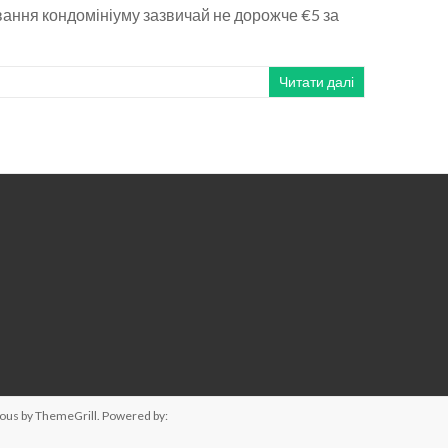
ування кондомініуму зазвичай не дорожче €5 за
Читати далі
ious
by ThemeGrill. Powered by: