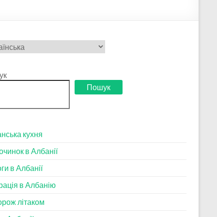
ати
у
ук
Пошук
нська кухня
очинок в Албанії
ги в Албанії
рація в Албанію
рож літаком