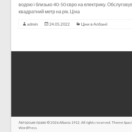
водою і близько 40-50 євро на електрику. Обслугов
квадратний метр на рік. Ціна
admin
24.05.2022
Ціни в Албанії
Авторське право © 2026
Albania 1912
. All rights reserved. Theme
Spac
WordPress
.