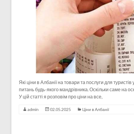
Які ціни в Албанії на товари та послуги для туристі
питань будь-якого мандрівника. Оскільки саме на о
У цій статті я розповім про ціни на все,
admin
02.05.2025
Ціни в Албанії