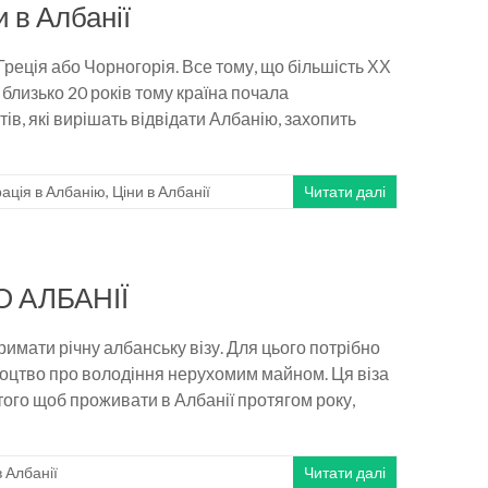
и в Албанії
 Греція або Чорногорія. Все тому, що більшість ХХ
близько 20 років тому країна почала
ів, які вирішать відвідати Албанію, захопить
рація в Албанію
,
Ціни в Албанії
Читати далі
 АЛБАНІЇ
римати річну албанську візу. Для цього потрібно
доцтво про володіння нерухомим майном. Ця віза
ого щоб проживати в Албанії протягом року,
в Албанії
Читати далі