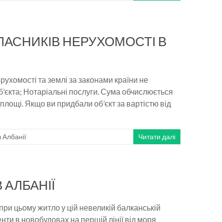
ЛАСНИКІВ НЕРУХОМОСТІ В
рухомості та землі за законами країни не
’єкта; Нотаріальні послуги. Сума обчислюється
 площі. Якщо ви придбали об’єкт за вартістю від
в Албанії
Читати далі
 АЛБАНІЇ
при цьому житло у цій невеликій балканській
нти в новобудовах на першій лінії від моря