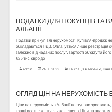
ПОДАТКИ ДЛЯ ПОКУПЦІВ ТА В
АЛБАНІЇ
Податки при купівлі нерухомості: Купівля-продаж не
обкладаються ПДВ. Оплачується лише реєстрація об
залежно від наданих послуг, вартості об’єкту та його
€25 тис. євро до
admin
24.05.2022
Еміграція в Албанію
,
Ціни 
ОГЛЯД ЦІН НА НЕРУХОМІСТЬ В
Ціни на нерухомість в Албанії поступово зростають, 
країні все ще коштує дуже дешево. Ціни на апартаме