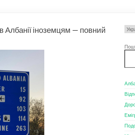
Вибр
в Албанії іноземцям — повний
мов
Пош
Алба
Відп
Доро
Еміг
Подо