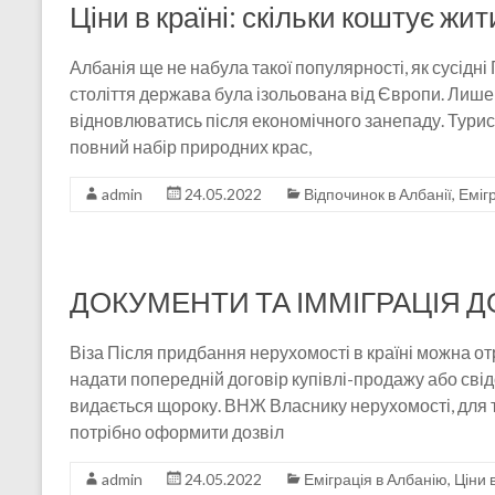
Ціни в країні: скільки коштує жит
Албанія ще не набула такої популярності, як сусідні
століття держава була ізольована від Європи. Лише 
відновлюватись після економічного занепаду. Турист
повний набір природних крас,
admin
24.05.2022
Відпочинок в Албанії
,
Еміг
ДОКУМЕНТИ ТА ІММІГРАЦІЯ ДО
Віза Після придбання нерухомості в країні можна от
надати попередній договір купівлі-продажу або сві
видається щороку. ВНЖ Власнику нерухомості, для т
потрібно оформити дозвіл
admin
24.05.2022
Еміграція в Албанію
,
Ціни 