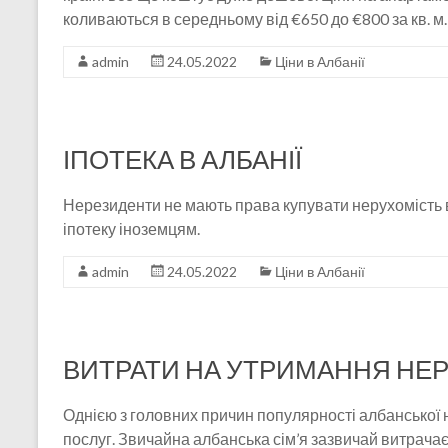
коливаються в середньому від €650 до €800 за кв. м.
admin
24.05.2022
Ціни в Албанії
ІПОТЕКА В АЛБАНІЇ
Нерезиденти не мають права купувати нерухомість в
іпотеку іноземцям.
admin
24.05.2022
Ціни в Албанії
ВИТРАТИ НА УТРИМАННЯ НЕР
Однією з головних причин популярності албанської 
послуг. Звичайна албанська сім’я зазвичай витрача