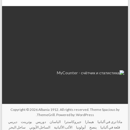
Copyright © 2026
Albania 1912
. All rights reserved. Theme
Spacious
by
.
ThemeGrill. Powered by:
WordPress
ماذا ترى في ألبانيا
هيمارا
جيروكاسترا
الباسان
دوريس
بوترينت
ديرمي
قلعة في ألبانيا
ينصح
أبولونيا
الألب الألبانية
الساحل الأيوني
ساحل البحر