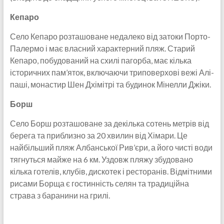
Кепаро
Село Кепаро розташоване недалеко від затоки Порто-
Палермо і має власний характерний пляж. Старий
Кепаро, побудований на схилі пагорба, має кілька
історичних пам’яток, включаючи триповерхові вежі Алі-
паші, монастир Шен Дхімітрі та будинок Мінелли Джіки.
Борш
Село Борш розташоване за декілька сотень метрів від
берега та приблизно за 20 хвилин від Хімари. Це
найбільший пляж Албанської Рив’єри, а його чисті води
тягнуться майже на 6 км. Уздовж пляжу збудовано
кілька готелів, клубів, дискотек і ресторанів. Відмітними
рисами Борща є гостинність селян та традиційна
страва з баранини на грилі.