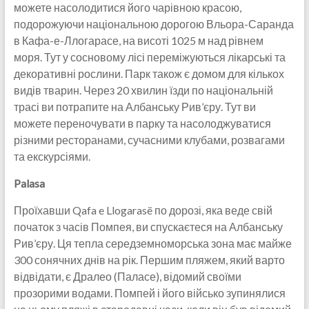
можете насолодитися його чарівною красою,
подорожуючи національною дорогою Вльора-Саранда
в Кафа-е-Ллогарасе, на висоті 1025 м над рівнем
моря. Тут у сосновому лісі переміжуються лікарські та
декоративні рослини. Парк також є домом для кількох
видів тварин. Через 20 хвилин їзди по національній
трасі ви потрапите на Албанську Рив’єру. Тут ви
можете переночувати в парку та насолоджуватися
різними ресторанами, сучасними клубами, розвагами
та екскурсіями.
Palasa
Проїхавши Qafa e Llogarasë по дорозі, яка веде свій
початок з часів Помпея, ви спускаєтеся на Албанську
Рив’єру. Ця тепла середземноморська зона має майже
300 сонячних днів на рік. Першим пляжем, який варто
відвідати, є Дралео (Паласе), відомий своїми
прозорими водами. Помпей і його військо зупинялися