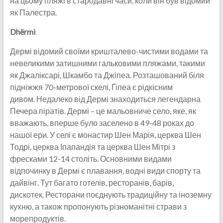
на цьому пляжі в стародавні часи, коли він був відомий
як Палестра.
Dhërmi
Дермі відомий своїми кришталево-чистими водами та
невеликими затишними гальковими пляжами, такими
як Джаліксарі, Шкамбо та Джіпеа. Розташований біля
підніжжя 70-метрової скелі, Ґіпеа є рідкісним
дивом. Недалеко від Дермі знаходиться легендарна
Печера піратів. Дермі – це мальовниче село, яке, як
вважають, вперше було заселено в 49-48 роках до
нашої ери. У селі є монастир Шен Марія, церква Шен
Тодрі, церква Іпапандія та церква Шен Мітрі з
фресками 12-14 століть. Основними видами
відпочинку в Дермі є плавання, водні види спорту та
дайвінг. Тут багато готелів, ресторанів, барів,
дискотек. Ресторани поєднують традиційну та іноземну
кухню, а також пропонують різноманітні страви з
морепродуктів.