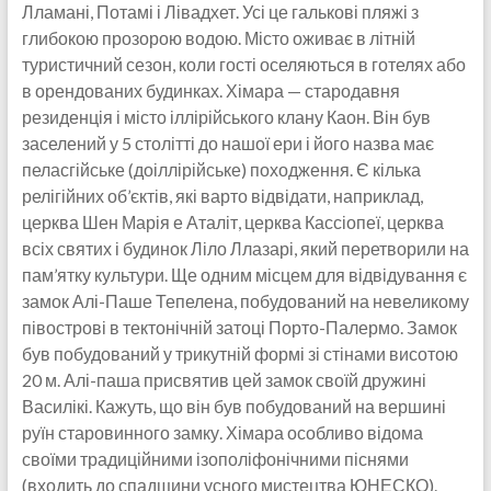
Лламані, Потамі і Лівадхет. Усі це галькові пляжі з
глибокою прозорою водою. Місто оживає в літній
туристичний сезон, коли гості оселяються в готелях або
в орендованих будинках. Хімара — стародавня
резиденція і місто іллірійського клану Каон. Він був
заселений у 5 столітті до нашої ери і його назва має
пеласгійське (доіллірійське) походження. Є кілька
релігійних об’єктів, які варто відвідати, наприклад,
церква Шен Марія е Аталіт, церква Кассіопеї, церква
всіх святих і будинок Ліло Ллазарі, який перетворили на
пам’ятку культури. Ще одним місцем для відвідування є
замок Алі-Паше Тепелена, побудований на невеликому
півострові в тектонічній затоці Порто-Палермо. Замок
був побудований у трикутній формі зі стінами висотою
20 м. Алі-паша присвятив цей замок своїй дружині
Василікі. Кажуть, що він був побудований на вершині
руїн старовинного замку. Хімара особливо відома
своїми традиційними ізополіфонічними піснями
(входить до спадщини усного мистецтва ЮНЕСКО).