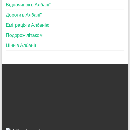
Відпочинок в Албанії
Дороги в Албанії
Еміграція в Албанію
Подорож літаком
Ціни в Албанії