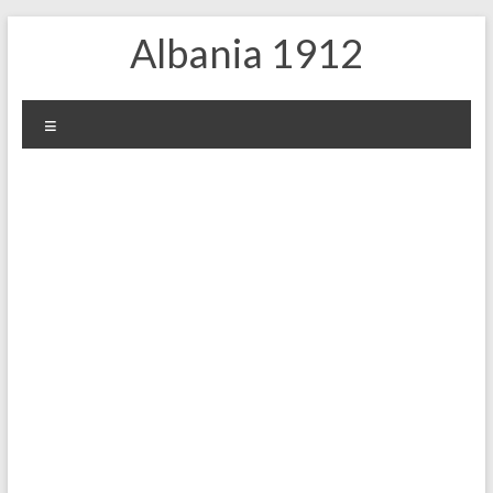
Skip
Albania 1912
to
content
Меню