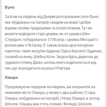
Вуно
За 8 км на південь від Дхермі розташоване село Вуно,
яке збудовано на пагорбі з видом на море і добре
відоме своїми традиціями та патріотизмом. Тут ви
можете відвідати старі церкви, як-от церква Шен
Спірідоні, побудована в 1778 році, і церква Месодхії з
розписами 1783 року. Є також кілька архітектурних
пам’яток, таких як руїни будинку Одіса Каснечі і будинок,
схожий на вежу. Шейна Коте. Звідси йдіть дорогою до
чудового пляжу Джал, затока якого відрізняється від
тих, що знаходяться на решті Рив’єри.
Хімара
Продовжуючи подорож на південь, ви натрапите на
невелике місто Хімара, у якому є два райони: Стара
Хімара, побудована на пагорбі, і Нова Хімара, в затоці
Шпілле. Хімара має п’ять пляжів: Філікурі, Шпілле,