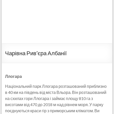
Чарівна Рив’єра Албанії
Ллогара
Національний парк Ллогара розташований приблизно
в 40 км на південь від міста Вльора. Він розташований
на схилах гори Ллогара і займає площу 810 га з
висотами від 470 до 2018 м над рівнем моря. У парку
поєднуються краси гір з приморським кліматом. Ви