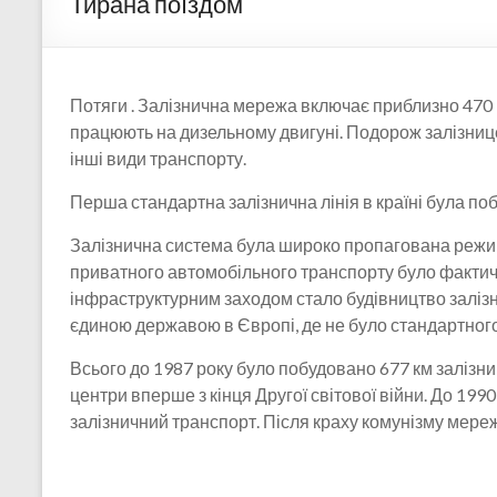
Тирана поїздом
Потяги . Залізнична мережа включає приблизно 470 км
працюють на дизельному двигуні. Подорож залізнице
інші види транспорту.
Перша стандартна залізнична лінія в країні була поб
Залізнична система була широко пропагована режи
приватного автомобільного транспорту було фактич
інфраструктурним заходом стало будівництво залізн
єдиною державою в Європі, де не було стандартного
Всього до 1987 року було побудовано 677 км залізниц
центри вперше з кінця Другої світової війни. До 19
залізничний транспорт. Після краху комунізму мере