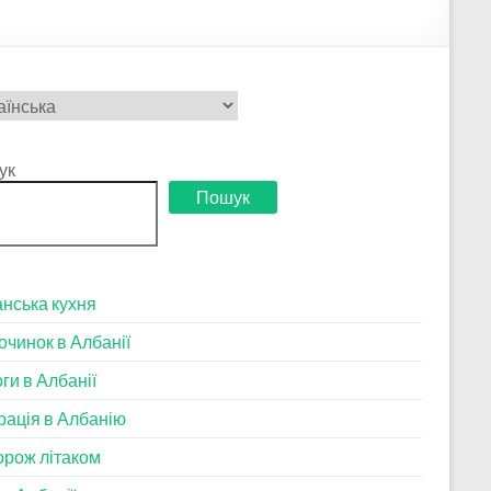
ати
у
ук
Пошук
нська кухня
очинок в Албанії
ги в Албанії
рація в Албанію
рож літаком