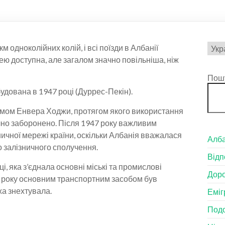
Вибр
 одноколійних колій, і всі поїзди в Албанії
мов
ю доступна, але загалом значно повільніша, ніж
Пош
удована в 1947 році (Дуррес-Пекін).
мом Енвера Ходжи, протягом якого використання
но заборонено. Після 1947 року важливим
ичної мережі країни, оскільки Албанія вважалася
Алба
 залізничного сполучення.
Відп
і, яка з’єднала основні міські та промислові
Доро
90 року основним транспортним засобом був
жа знехтувала.
Еміг
Подо