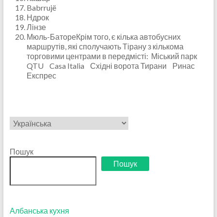
Babrrujë
Ндрок
Лінзе
Мюль-БатореКрім того, є кілька автобусних
маршрутів, які сполучають Тірану з кількома
торговими центрами в передмісті: Міський парк
QTU Casa Italia Східні ворота Тирани Ринас
Експрес
Вибрати
мову
Пошук
Пошук
Албанська кухня