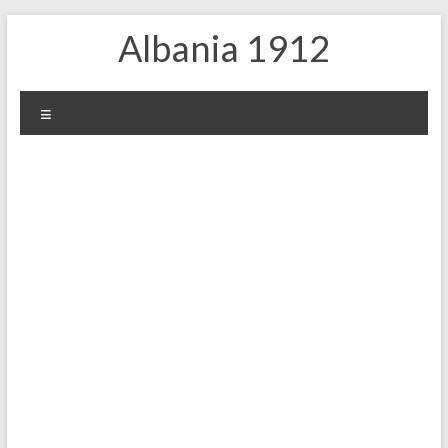
Skip
Albania 1912
to
content
Меню