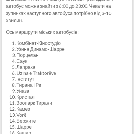
автобус можна знайти з 6:00 до 23:00. Чекати на
зупинках наступного автобуса потрібно від 3-10
хвилин.
Ось маршрути міських автобусів:
Комбінат-Кіностудіо
Узина Динамо-Шарре
Порцелан
Саук
Лапрака
Uzina e Traktorëve
інститут
Тирана і Ре
Уназа
Кристал
Зоопарк Тирани
Камез
Vorë
Бержите
Шарре
Кашар