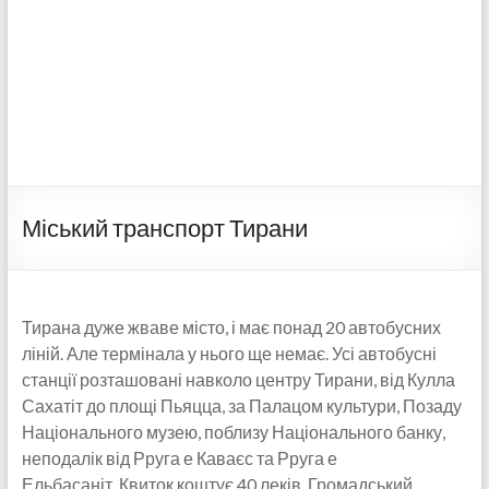
Міський транспорт Тирани
Тирана дуже жваве місто, і має понад 20 автобусних
ліній. Але термінала у нього ще немає. Усі автобусні
станції розташовані навколо центру Тирани, від Кулла
Сахатіт до площі Пьяцца, за Палацом культури, Позаду
Національного музею, поблизу Національного банку,
неподалік від Рруга е Каваєс та Рруга е
Ельбасаніт. Квиток коштує 40 леків. Громадський