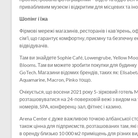
привабливим музеєм і відкритим для місцевих та іно
Шопінг і їжа
Фірмові мережі магазинів, ресторанів і кав’ярень, оф
сім’ї, що гарантує комфортну, приємну та безпечну 
відвідувачів.
Там ви знайдете Sophie Café, Lowengrube, Yellow Mood,
Blooms. Там ви можете зробити покупки для будинку в
GoTech. Магазини відомих брендів, таких як: Elisabeta 
Aquamarine, Macron, Pinko тощо.
Очікується, що восени 2021 року 5-зірковий готель Ma
розташовуватися на 24-поверховій вежі з видом на 
номерів, SPA, конференц-зал, фітнес і казино.
Arena Center є дуже важливою точкою албанської сто
також цінна для підприємств, розташованих там, які
в оренду близько 10 000 м2 приміщень для різних вид