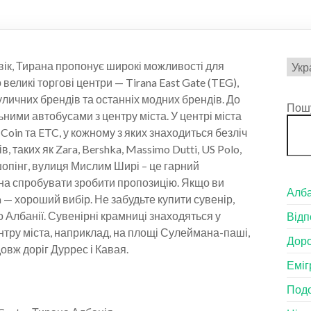
Вибр
вік, Тирана пропонує широкі можливості для
мов
великі торгові центри — Tirana East Gate (TEG),
уличних брендів та останніх модних брендів. До
Пош
ьними автобусами з центру міста. У центрі міста
, Coin та ETC, у кожному з яких знаходиться безліч
 таких як Zara, Bershka, Massimo Dutti, US Polo,
опінг, вулиця Мислим Ширі – це гарний
жна спробувати зробити пропозицію. Якщо ви
Алба
h — хороший вибір. Не забудьте купити сувенір,
 Албанії. Сувенірні крамниці знаходяться у
Відп
нтру міста, наприклад, на площі Сулеймана-паші,
Доро
овж доріг Дуррес і Кавая.
Еміг
Подо