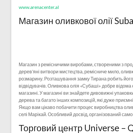
www.arenacenter.al
Магазин оливкової олії Suba
Магазин з ремісничими виробами, створеними з прод
дерев’яні витвори мистецтва, ремісниче мило, олив
розмарину. Розташування замку Тирана робить його
відвідувачів. Оливкова олія «Субаші» добре відома 
магазині. У магазині ви знайдете дивовижні упаковки,
дерева та багато інших композицій, які дуже приємні
Якщо вам цікаво побачити процес виробництва оливко
селі Марікай. Особливий досвід, організований само
Торговий центр Universe – 