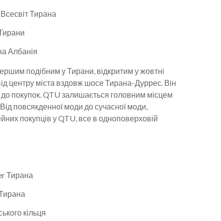
ершим подібним у Тирани, відкритим у жовтні
від центру міста вздовж шосе Тирана-Дуррес. Він
 до покупок. QTU залишається головним місцем
Від повсякденної моди до сучасної моди,
мейних покупців у QTU, все в одноповерховій