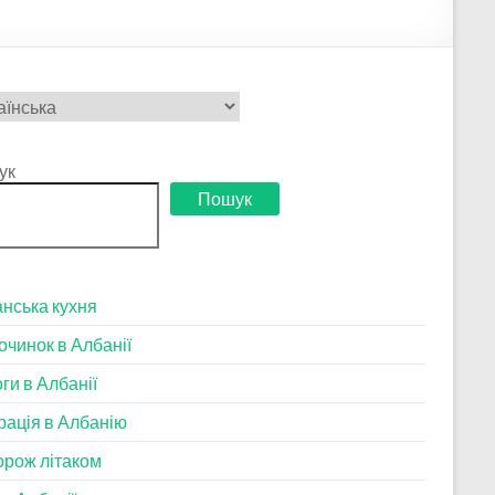
ати
у
ук
Пошук
нська кухня
очинок в Албанії
ги в Албанії
рація в Албанію
рож літаком