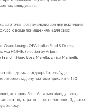
земних відвідувачів.
ісів, готелів і розважальних зон для всіх членів
екскурсію всіма приміщеннями для своїх
 Grand Lounge, OPA, Italian Food & Drinks,
: Asa HOME, Selection by Arjon і
Franchi, Hugo Boss, Marella, Enrico Marinelli,
rriott відкриє свої двері. Готель буде
територію стадіону і матиме приблизно 150
лиці, яка приваблює багатьох відвідувачів, а
 виграють від стратегічного положення. Здається
ів бізнесу.