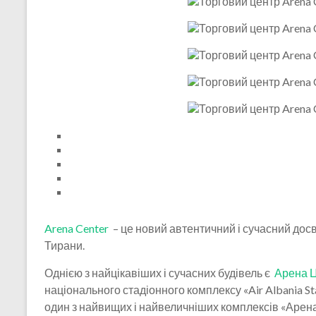
Arena Center
– це новий автентичний і сучасний досві
Тирани.
Однією з найцікавіших і сучасних будівель є
Арена 
національного стадіонного комплексу «Air Albania St
один з найвищих і найвеличніших комплексів «Арена