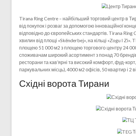
Tirana Ring Centre – найбільший торговий центр в Т
від покупок і розваг за допомогою інноваційної конц
відповідно до європейських стандартів. Tirana Ring 
хвилин від площі «Skënderbej», на кільці «Zogu I Zi».
площею 51 000 м2 з площею торгового центру 24 000
споживачам широкий асортимент з понад 70 брендів,
ресторани та кав’ярні та високий комфорт, фуд-корт,
паркувальних місць), 4000 м2 офісів, 50 квартир і 2 
Східні ворота Тирани