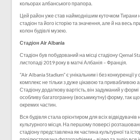
кольорах албанського прапора.
Цей район уже став наймоднішим куточком Тирани н
стадіон та його історію та значення, але й на весь
колон будівлі музею.
Стадіон Air Albania
Стадіон був побудований на місці стадіону Qemal Sta
листопаді 2019 року в матчі Албанія – Франція.
“Air Albania Stadium” є унікальним і без конкуренції 
комплекс не тільки з дуже цікавою та привабливою а
Стадіону додаткову вартість, він задуманий у формі
особливу багатогранну (восьмикутну) форму, так що
окремих частин.
Вся будівля стала орієнтиром для всіх відвідувачів 
культурного місця. На першому поверсі розташовани
стадіону представлена ​​як частина культурної та іс
проілюстрована фотографіями – відео та аудіо вся і