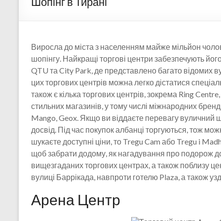
Шопінг в Тирані
Виросла до міста з населенням майже мільйон чоло
шопінгу. Найкращі торгові центри забезпечують його 
QTU та City Park, де представлено багато відомих в
цих торгових центрів можна легко дістатися спеціал
також є кілька торгових центрів, зокрема Ring Centre
стильних магазинів, у тому числі міжнародних брендів,
Mango, Geox. Якщо ви віддаєте перевагу вуличний ш
досвід. Під час покупок албанці торгуються, тож мо
шукаєте доступні ціни, то Tregu Cam або Tregu i Mad
щоб забрати додому, як нагадування про подорож до
вищезгаданих торгових центрах, а також поблизу це
вулиці Баррікада, навпроти готелю Plaza, а також узд
Арена Центр