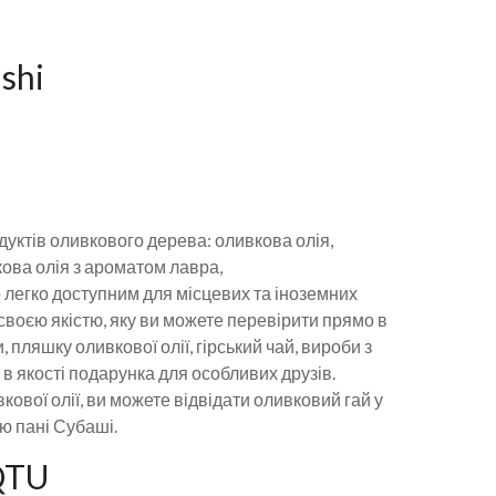
shi
уктів оливкового дерева: оливкова олія,
кова олія з ароматом лавра,
 легко доступним для місцевих та іноземних
своєю якістю, яку ви можете перевірити прямо в
 пляшку оливкової олії, гірський чай, вироби з
 в якості подарунка для особливих друзів.
вої олії, ви можете відвідати оливковий гай у
ю пані Субаші.
QTU