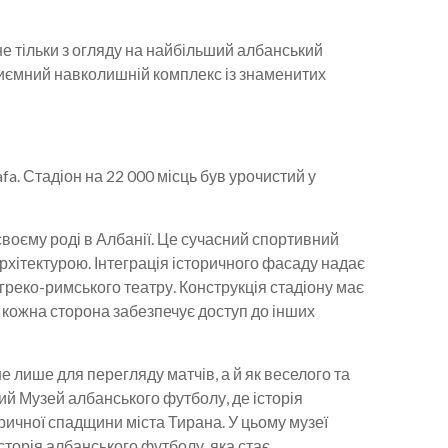
е тільки з огляду на найбільший албанський
 приємний навколишній комплекс із знаменитих
fa. Стадіон на 22 000 місць був урочистий у
у своєму роді в Албанії. Це сучасний спортивний
рхітектурою. Інтеграція історичного фасаду надає
 греко-римського театру. Конструкція стадіону має
 кожна сторона забезпечує доступ до інших
не лише для перегляду матчів, а й як веселого та
й Музей албанського футболу, де історія
торичної спадщини міста Тирана. У цьому музеї
сторія албанського футболу, яка стає