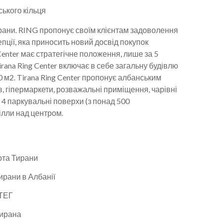
ирани. RING пропонує своїм клієнтам задоволення
епції, яка приносить новий досвід покупок
Center має стратегічне положення, лише за 5
 Tirana Ring Center включає в себе загальну будівлю
 м2. Tirana Ring Center пропонує албанським
 гіпермаркети, розважальні приміщення, чарівні
 4 паркувальні поверхи (з понад 500
вілли над центром.