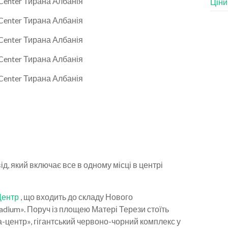
Ціни
д, який включає все в одному місці в центрі
Центр
, що входить до складу Нового
adium». Поруч із площею Матері Терези стоїть
-центр», гігантський червоно-чорний комплекс у