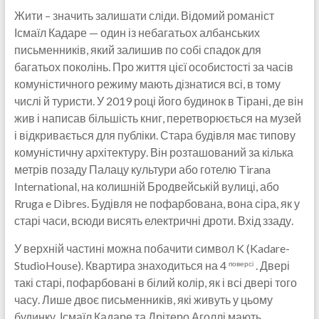
Жити – значить залишати сліди. Відомий романіст
Ісмаїл Кадаре — один із небагатьох албанських
письменників, який залишив по собі спадок для
багатьох поколінь. Про життя цієї особистості за часів
комуністичного режиму мають дізнатися всі, в тому
числі й туристи. У 2019 році його будинок в Тірані, де він
жив і написав більшість книг, перетворюється на музей
і відкривається для публіки. Стара будівля має типову
комуністичну архітектуру. Він розташований за кілька
метрів позаду Палацу культури або готелю Tirana
International, на колишній Бродвейській вулиці, або
Rruga e Dibres. Будівля не пофарбована, вона сіра, як у
старі часи, всюди висять електричні дроти. Вхід ззаду.
У верхній частині можна побачити символ K (Kadare-
StudioHouse). Квартира знаходиться на 4
. Двері
поверсі
такі старі, пофарбовані в білий колір, як і всі двері того
часу. Лише двоє письменників, які живуть у цьому
будинку, Ісмаїл Кадаре та Дрітеро Аголлі мають