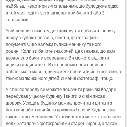
найбільші квартири з 4 спальнями, що було дуже рідко
в той час, тоді як усі інші квартири були з 1 або 2
спальнями.
Увійшовши в кімнату для виходу, ви побачите велику
шафу з купою спогадів, текстів, фотографій і
документів, що належать письменнику та його
родині. Коли ви бачите знак очей, це означає, що вам
дозволено бачити всередину. Ви можете відкрити
ящики і подивитися. В основному вони написані
албанською мовою, ви можете побачити його нотатки, а
також малюнки його дітей, сімейні фотографії тощо.
У стіні попереду ви можете побачити роки, які Кадаре
перебував у цьому будинку, і книги, які він писав
щороку. Усюди в будинку можна прочитати цитати з
його книг або з книг його дружини Гелени Кадаре, яка
також є письменницею. У таблицях ви можете побачити
деякі каталоги з фотографіями старої Тирани, а також