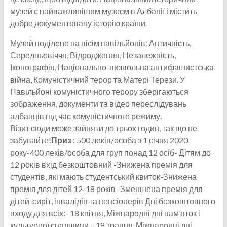
музей є найважливішим музеєм в Албанії і містить
добре документовану історію країни.
Музей поділено на вісім павільйонів: Античність,
Середньовіччя, Відродження, Незалежність,
Іконографія, Національно-визвольна антифашистська
війна, Комуністичний терор та Матері Терези. У
Павільйоні комуністичного терору зберігаються
зображення, документи та відео переслідувань
албанців під час комуністичного режиму.
Візит сюди може зайняти до трьох годин, так що не
забувайте!
Приз
: 500 леків/особа з 1 січня 2020
року-400 леків/особа для груп понад 12 осіб- Дітям до
12 років вхід безкоштовний -Знижена премія для
студентів, які мають студентський квиток-Знижена
премія для дітей 12-18 років -Зменшена премія для
дітей-сиріт, інвалідів та пенсіонерів Дні безкоштовного
входу для всіх:- 18 квітня, Міжнародні дні пам’яток і
культурної спадщини – 18 травня, Міжнародні дні