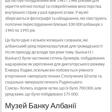
футів) був побудований між 1981 і 1986 роками для
укриття елітної поліції та співробітників міністерства
внутрішніх справ у разі ядерної атаки. У музеї
зберігаються фотографії та обладнання, які ілюструють
політичні переслідування близько 100 000 албанців з
1945 по 1991 рік.
Це було одне з кількох колишніх схованок, які
албанський уряд переналаштував для громадськості
після приходу до влади три роки тому. Bunkart1 і
Bunkart2 були частиною сотень бункерів, побудованих
над країною як укріплення для диктаторського режиму
Енвера Ходжи, оскільки він побоюється уявного
вторгнення «імперіалістичних Сполучених Штатів та
соціально-імперіалістичного Радянського
Союзу». Колись ходили чутки, що їх було 700 000, але
уряд каже, що було побудовано 175 000.
Музей Банку Албанії