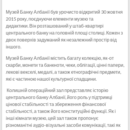
Музей Банку Албанії був урочисто відкритий 30 жовтня
2015 року, поєднуючи елементи музею та
дидактики. Він розташований у штаб-квартирі
центрального банку на головній площі столиці. Кожен з
двох поверхів задуманий як незалежний простір від
іншого.
Музей Банку Албанії містить багату колекцію, як-от
скарби, монети та банкноти, чеки, облігації, цінні папери,
лекові векселі, медалі, а також етнографічні предмети,
які є частиною нашої культурної спадщини.
Колишній операційний зал представляє історію
центрального банку Албанії, його роль у підтримці
цінової стабільності та збереження фінансової
стабільності, а також його конституційні функції. Як і
інші кімнати музею, цей зал також пропонує
різноманітні аудіо-візуальні засоби комунікації, такі як