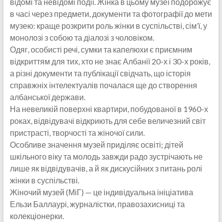
відомі та невідомі події. Жінка в цьому музеї подорожує
в часі через предмети, документи та фотографії до мети
музею: краще розкрити роль жінки в суспільстві, сім’ї, у
монолозі з собою та діалозі з чоловіком.
Одяг, особисті речі, сумки та капелюхи є приємним
відкриттям для тих, хто не знає Албанії 20-х і 30-х років,
а різні документи та публікації свідчать, що історія
справжніх інтелектуалів почалася ще до створення
албанської держави.
На невеликій поверхні квартири, побудованої в 1960-х
роках, відвідувачі відкриють для себе величезний світ
пристрасті, творчості та жіночої сили.
Особливе значення музей приділяє освіті; дітей
шкільного віку та молодь завжди радо зустрічають не
лише як відвідувачів, а й як дискусійних з питань ролі
жінки в суспільстві.
Жіночий музей (МіГ) — це індивідуальна ініціатива
Ельзи Баллаурі, журналістки, правозахисниці та
колекціонерки.