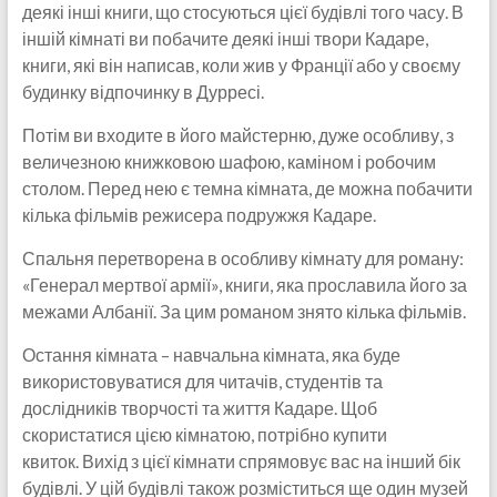
деякі інші книги, що стосуються цієї будівлі того часу. В
іншій кімнаті ви побачите деякі інші твори Кадаре,
книги, які він написав, коли жив у Франції або у своєму
будинку відпочинку в Дурресі.
Потім ви входите в його майстерню, дуже особливу, з
величезною книжковою шафою, каміном і робочим
столом. Перед нею є темна кімната, де можна побачити
кілька фільмів режисера подружжя Кадаре.
Спальня перетворена в особливу кімнату для роману:
«Генерал мертвої армії», книги, яка прославила його за
межами Албанії. За цим романом знято кілька фільмів.
Остання кімната – навчальна кімната, яка буде
використовуватися для читачів, студентів та
дослідників творчості та життя Кадаре. Щоб
скористатися цією кімнатою, потрібно купити
квиток. Вихід з цієї кімнати спрямовує вас на інший бік
будівлі. У цій будівлі також розміститься ще один музей