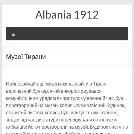
Skip
Albania 1912
to
content
Меню
Музеї Тирани
Найнезвичайніші музеї можна знайти в Тірані:
величезний бункер, який використовувався
комуністичним урядом як притулок у воєнний час, був
перетворений на музей; колись сумнозвісний будинок,
покритий листям, колись був шпигунським штабом,
звідки під час диктатури переслідували сотні тисяч
албанців; його перетворили на музей, Будинок листя, і в
ньому зберігаються тисячі файлів і шпигунських