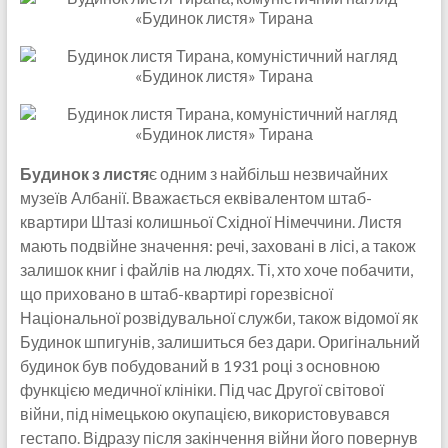
Будинок з листя
є одним з найбільш незвичайних
музеїв Албанії. Вважається еквівалентом штаб-
квартири Штазі колишньої Східної Німеччини. Листя
мають подвійне значення: речі, заховані в лісі, а також
залишок книг і файлів на людях. Ті, хто хоче побачити,
що приховано в штаб-квартирі горезвісної
Національної розвідувальної служби, також відомої як
Будинок шпигунів, залишиться без дари. Оригінальний
будинок був побудований в 1931 році з основною
функцією медичної клініки. Під час Другої світової
війни, під німецькою окупацією, використовувався
гестапо. Відразу після закінчення війни його повернув