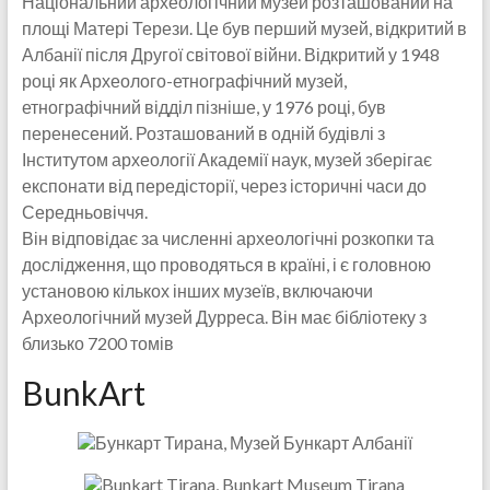
Національний археологічний музей розташований на
площі Матері Терези. Це був перший музей, відкритий в
Албанії після Другої світової війни. Відкритий у 1948
році як Археолого-етнографічний музей,
етнографічний відділ пізніше, у 1976 році, був
перенесений. Розташований в одній будівлі з
Інститутом археології Академії наук, музей зберігає
експонати від передісторії, через історичні часи до
Середньовіччя.
Він відповідає за численні археологічні розкопки та
дослідження, що проводяться в країні, і є головною
установою кількох інших музеїв, включаючи
Археологічний музей Дурреса. Він має бібліотеку з
близько 7200 томів
BunkArt