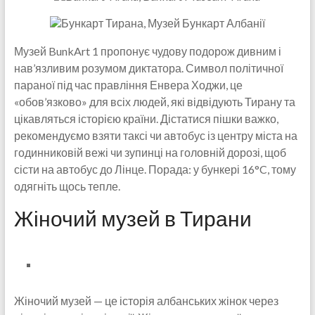
Музей BunkArt 1 пропонує чудову подорож дивним і
нав’язливим розумом диктатора. Символ політичної
параної під час правління Енвера Ходжи, це
«обов’язково» для всіх людей, які відвідують Тирану та
цікавляться історією країни. Дістатися пішки важко,
рекомендуємо взяти таксі чи автобус із центру міста на
годинниковій вежі чи зупинці на головній дорозі, щоб
сісти на автобус до Лінце. Порада: у бункері 16°C, тому
одягніть щось тепле.
Жіночий музей в Тирани
Жіночий музей — це історія албанських жінок через